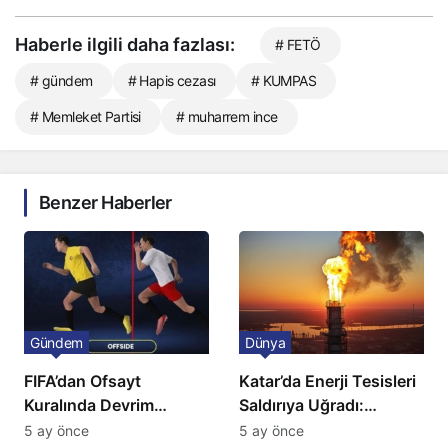
Haberle ilgili daha fazlası:
# FETÖ
# gündem
# Hapis cezası
# KUMPAS
# Memleket Partisi
# muharrem ince
Benzer Haberler
Gündem
Dünya
FIFA’dan Ofsayt
Katar’da Enerji Tesisleri
Kuralında Devrim
Saldırıya Uğradı:
Niteliğinde Onay
Avrupa’da Doğalgaz
5 ay önce
5 ay önce