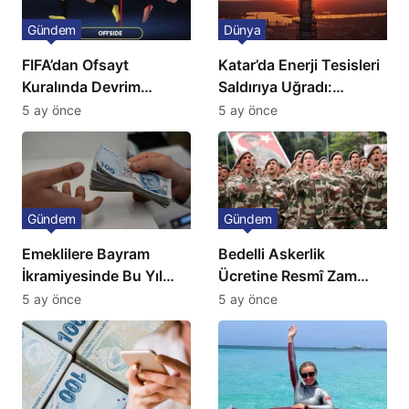
Gündem
Dünya
FIFA’dan Ofsayt
Katar’da Enerji Tesisleri
Kuralında Devrim
Saldırıya Uğradı:
Niteliğinde Onay
Avrupa’da Doğalgaz
5 ay önce
5 ay önce
Fiyatlarında Sert Artış
Gündem
Gündem
Emeklilere Bayram
Bedelli Askerlik
İkramiyesinde Bu Yıl
Ücretine Resmî Zam
Artış Gelmeyecek
Geliyor
5 ay önce
5 ay önce