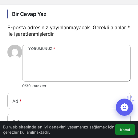
Bir Cevap Yaz
E-posta adresiniz yayınlanmayacak.
Gerekli alanlar
*
ile işaretlenmişlerdir
YORUMUNUZ
*
0
/30 karakter
Ad
*
E-Posta
*
Bu web sitesinde en iyi deneyimi yaşamanızı sağlamak için
Kabul
çerezler kullanılmaktadır.
Bir dahaki sefere yorum yaptığımda kullanılmak üzere adımı, e-
posta adresimi ve web site adresimi bu tarayıcıya kaydet.