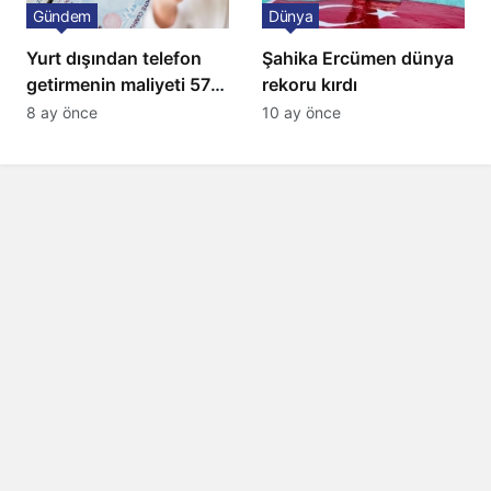
Gündem
Dünya
Yurt dışından telefon
Şahika Ercümen dünya
getirmenin maliyeti 57
rekoru kırdı
bin lira oldu
8 ay önce
10 ay önce