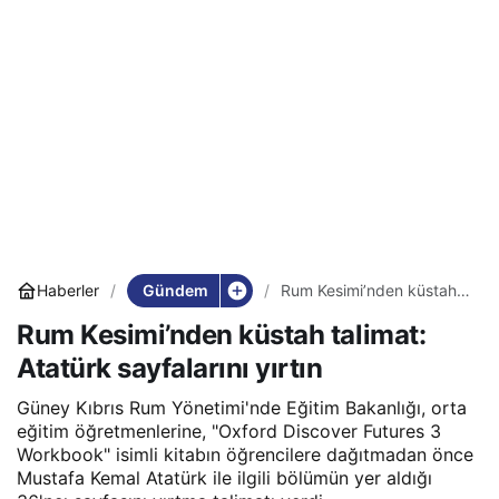
Gündem
Haberler
Rum Kesimi’nden küstah
talimat: Atatürk sayfalarını
Rum Kesimi’nden küstah talimat:
yırtın
Atatürk sayfalarını yırtın
Güney Kıbrıs Rum Yönetimi'nde Eğitim Bakanlığı, orta
eğitim öğretmenlerine, "Oxford Discover Futures 3
Workbook" isimli kitabın öğrencilere dağıtmadan önce
Mustafa Kemal Atatürk ile ilgili bölümün yer aldığı