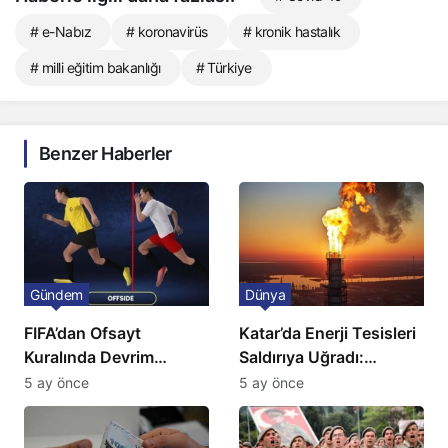
# e-Nabız
# koronavirüs
# kronik hastalık
# milli eğitim bakanlığı
# Türkiye
Benzer Haberler
Gündem
Dünya
FIFA’dan Ofsayt
Katar’da Enerji Tesisleri
Kuralında Devrim
Saldırıya Uğradı:
Niteliğinde Onay
Avrupa’da Doğalgaz
5 ay önce
5 ay önce
Fiyatlarında Sert Artış