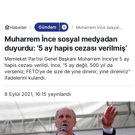
Gündem
Haberler
Muharrem İnce sosyal
medyadan duyurdu: ‘5 ay
Muharrem İnce sosyal medyadan
hapis cezası verilmiş’
duyurdu: ‘5 ay hapis cezası verilmiş’
Memleket Partisi Genel Başkanı Muharrem İnce’ye 5 ay
hapis cezası verildi. İnce, "5 ay değil, 500 yıl da
verseniz; FETÖ’ye de size de yine direnir, yine direniriz"
ifadelerini kulandı.
8 Eylül 2021, 16:15
yayınlandı