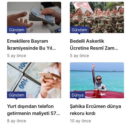
Fiyatlarında Sert Artış
Gündem
Gündem
Emeklilere Bayram
Bedelli Askerlik
İkramiyesinde Bu Yıl
Ücretine Resmî Zam
Artış Gelmeyecek
Geliyor
5 ay önce
5 ay önce
Gündem
Dünya
Yurt dışından telefon
Şahika Ercümen dünya
getirmenin maliyeti 57
rekoru kırdı
bin lira oldu
8 ay önce
10 ay önce