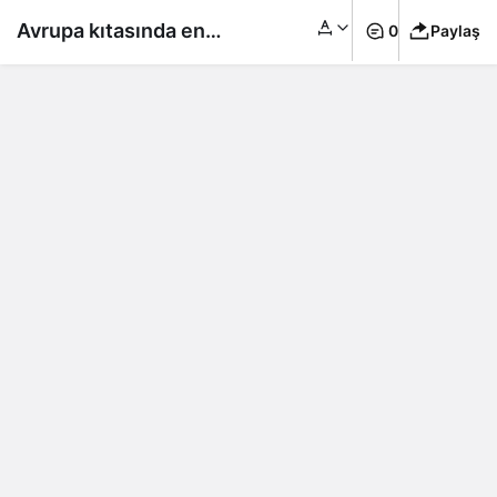
Avrupa kıtasında en
0
Paylaş
sıcak yaz bu yıl
yaşandı