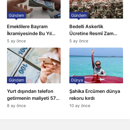
Gündem
Gündem
Emeklilere Bayram
Bedelli Askerlik
İkramiyesinde Bu Yıl
Ücretine Resmî Zam
Artış Gelmeyecek
Geliyor
5 ay önce
5 ay önce
Gündem
Dünya
Yurt dışından telefon
Şahika Ercümen dünya
getirmenin maliyeti 57
rekoru kırdı
bin lira oldu
8 ay önce
10 ay önce