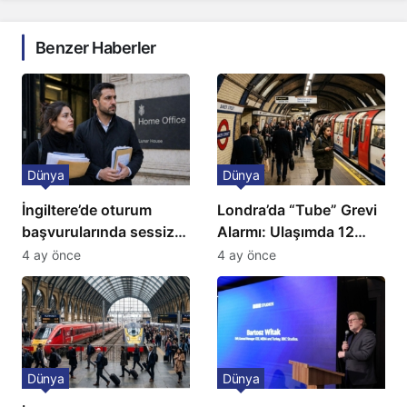
Benzer Haberler
Dünya
Dünya
İngiltere’de oturum
Londra’da “Tube” Grevi
başvurularında sessiz
Alarmı: Ulaşımda 12
kriz: Büyükelçilikten
Günlük Kaos Kapıda
4 ay önce
4 ay önce
açıklama!
Dünya
Dünya