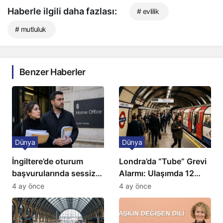
Haberle ilgili daha fazlası:
# evlilik
# mutluluk
Benzer Haberler
Dünya
Dünya
İngiltere’de oturum
Londra’da “Tube” Grevi
başvurularında sessiz
Alarmı: Ulaşımda 12
kriz: Büyükelçilikten
Günlük Kaos Kapıda
4 ay önce
4 ay önce
açıklama!