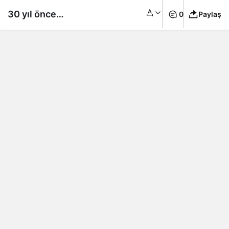
30 yıl önce
0
Paylaş
dondurulan
embriyolar hayat
buldu: Dünyanın en
yaşlı ikizleri doğdu