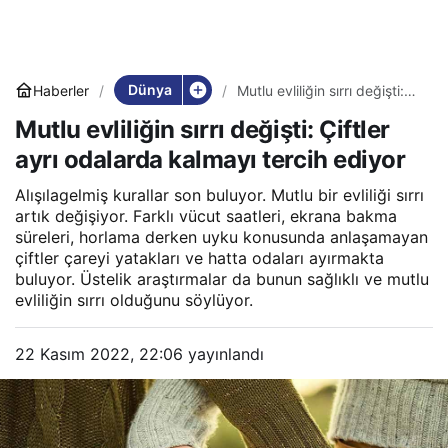
Dünya
Haberler
Mutlu evliliğin sırrı değişti:
Çiftler ayrı odalarda kalmayı
Mutlu evliliğin sırrı değişti: Çiftler
tercih ediyor
ayrı odalarda kalmayı tercih ediyor
Alışılagelmiş kurallar son buluyor. Mutlu bir evliliği sırrı
artık değişiyor. Farklı vücut saatleri, ekrana bakma
süreleri, horlama derken uyku konusunda anlaşamayan
çiftler çareyi yatakları ve hatta odaları ayırmakta
buluyor. Üstelik araştırmalar da bunun sağlıklı ve mutlu
evliliğin sırrı olduğunu söylüyor.
22 Kasım 2022, 22:06
yayınlandı