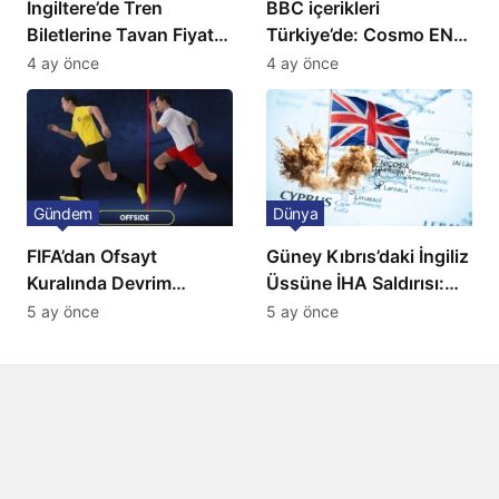
İngiltere’de Tren
BBC içerikleri
Biletlerine Tavan Fiyat:
Türkiye’de: Cosmo EN
Ulaşımda Yeni
ve BBC Player yayında
4 ay önce
4 ay önce
Düzenleme
Gündem
Dünya
FIFA’dan Ofsayt
Güney Kıbrıs’daki İngiliz
Kuralında Devrim
Üssüne İHA Saldırısı:
Niteliğinde Onay
Patlama, Sirenler ve
5 ay önce
5 ay önce
Alarm Durumu