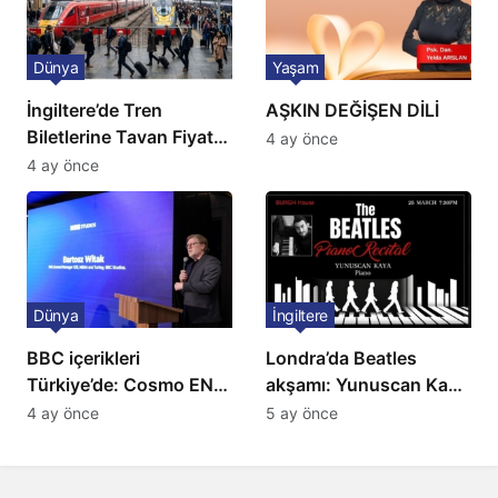
Dünya
Yaşam
İngiltere’de Tren
AŞKIN DEĞİŞEN DİLİ
Biletlerine Tavan Fiyat:
4 ay önce
Ulaşımda Yeni
4 ay önce
Düzenleme
Dünya
İngiltere
BBC içerikleri
Londra’da Beatles
Türkiye’de: Cosmo EN
akşamı: Yunuscan Kaya
ve BBC Player yayında
klasik yorumuyla
4 ay önce
5 ay önce
sahnede