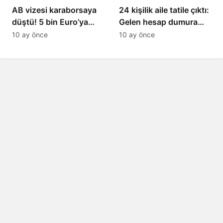
AB vizesi karaborsaya
24 kişilik aile tatile çıktı:
düştü! 5 bin Euro’ya
Gelen hesap dumura
varan fiyatlarla
uğrattı
10 ay önce
10 ay önce
satıyorlar