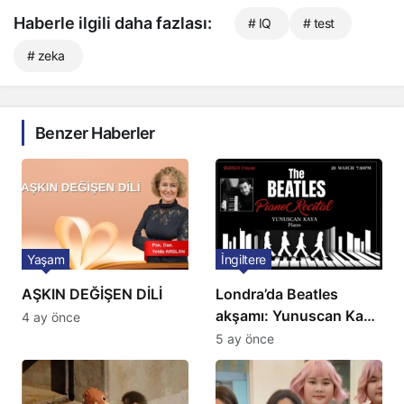
Haberle ilgili daha fazlası:
# IQ
# test
# zeka
Benzer Haberler
Yaşam
İngiltere
AŞKIN DEĞİŞEN DİLİ
Londra’da Beatles
akşamı: Yunuscan Kaya
4 ay önce
klasik yorumuyla
5 ay önce
sahnede