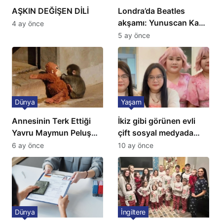
AŞKIN DEĞİŞEN DİLİ
Londra’da Beatles
akşamı: Yunuscan Kaya
4 ay önce
klasik yorumuyla
5 ay önce
sahnede
Dünya
Yaşam
Annesinin Terk Ettiği
İkiz gibi görünen evli
Yavru Maymun Peluş
çift sosyal medyada
Oyuncağını Anne Bildi
gündem oldu
6 ay önce
10 ay önce
Dünya
İngiltere