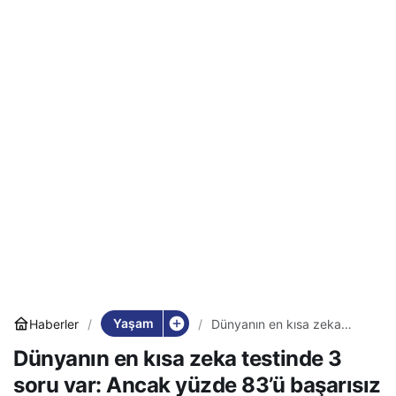
Yaşam
Haberler
Dünyanın en kısa zeka
testinde 3 soru var: Ancak
Dünyanın en kısa zeka testinde 3
yüzde 83’ü başarısız oluyor
soru var: Ancak yüzde 83’ü başarısız