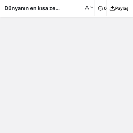
Dünyanın en kısa zeka
0
Paylaş
testinde 3 soru var:
Ancak yüzde 83’ü
başarısız oluyor