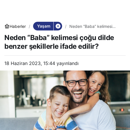
Yaşam
Haberler
Neden “Baba” kelimesi
çoğu dilde benzer şekillerle
Neden “Baba” kelimesi çoğu dilde
ifade edilir?
benzer şekillerle ifade edilir?
18 Haziran 2023, 15:44
yayınlandı