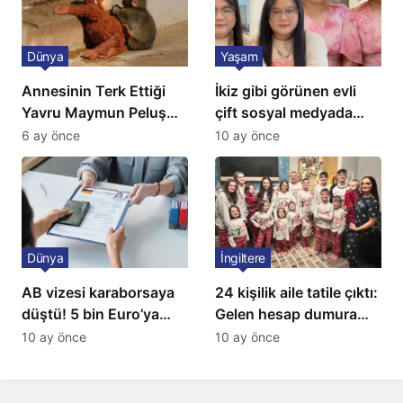
Dünya
Yaşam
Annesinin Terk Ettiği
İkiz gibi görünen evli
Yavru Maymun Peluş
çift sosyal medyada
Oyuncağını Anne Bildi
gündem oldu
6 ay önce
10 ay önce
Dünya
İngiltere
AB vizesi karaborsaya
24 kişilik aile tatile çıktı:
düştü! 5 bin Euro’ya
Gelen hesap dumura
varan fiyatlarla
uğrattı
10 ay önce
10 ay önce
satıyorlar