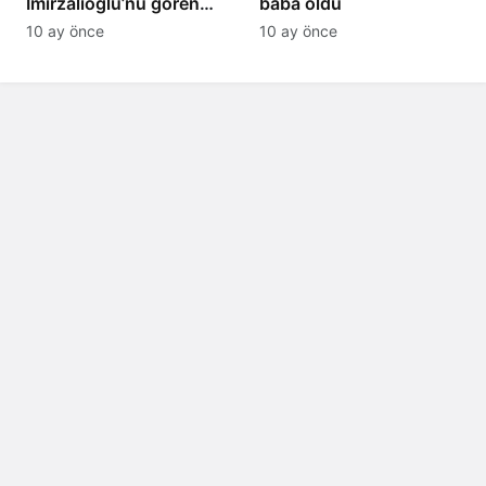
İmirzalıoğlu’nu gören
baba oldu
tanıyamıyor: Son hali
10 ay önce
10 ay önce
şaşırttı