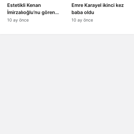
Estetikli Kenan
Emre Karayel ikinci kez
İmirzalıoğlu’nu gören
baba oldu
tanıyamıyor: Son hali
10 ay önce
10 ay önce
şaşırttı