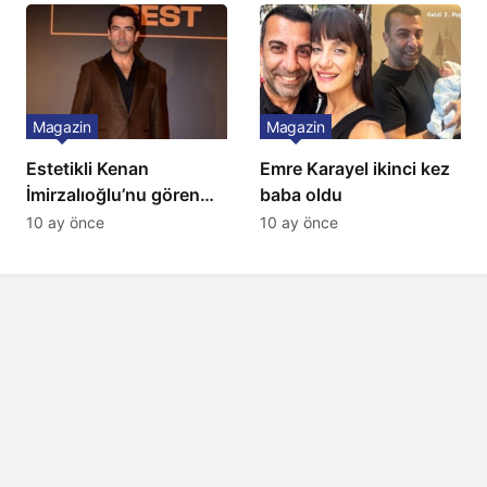
Magazin
Magazin
Estetikli Kenan
Emre Karayel ikinci kez
İmirzalıoğlu’nu gören
baba oldu
tanıyamıyor: Son hali
10 ay önce
10 ay önce
şaşırttı