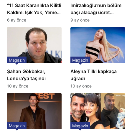
“11 Saat Karanlıkta Kilitli
İmirzalıoğlu’nun bölüm
Kaldım: Işık Yok, Yemek
başı alacağı ücret
Yok, Tuvalet Yok!”
Türkiye’de bir ilk:
6 ay önce
9 ay önce
Çağla Şikel’den Şok
Gözünü 2 ilçeye dikti!
İtiraf
Magazin
Magazin
Şahan Gökbakar,
Aleyna Tilki kapkaça
Londra’ya taşındı
uğradı
10 ay önce
10 ay önce
Magazin
Magazin