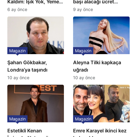
Kaldım: Işık Yok, Yemek
başı alacağı ücret
Yok, Tuvalet Yok!”
Türkiye’de bir ilk:
6 ay önce
9 ay önce
Çağla Şikel’den Şok
Gözünü 2 ilçeye dikti!
İtiraf
Magazin
Magazin
Şahan Gökbakar,
Aleyna Tilki kapkaça
Londra’ya taşındı
uğradı
10 ay önce
10 ay önce
Magazin
Magazin
Estetikli Kenan
Emre Karayel ikinci kez