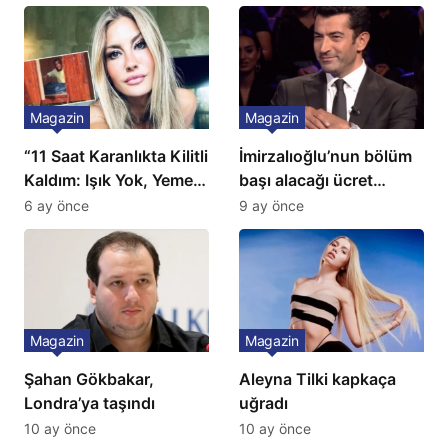
Magazin
Magazin
“11 Saat Karanlıkta Kilitli
İmirzalıoğlu’nun bölüm
Kaldım: Işık Yok, Yemek
başı alacağı ücret
Yok, Tuvalet Yok!”
Türkiye’de bir ilk:
6 ay önce
9 ay önce
Çağla Şikel’den Şok
Gözünü 2 ilçeye dikti!
İtiraf
Magazin
Magazin
Şahan Gökbakar,
Aleyna Tilki kapkaça
Londra’ya taşındı
uğradı
10 ay önce
10 ay önce