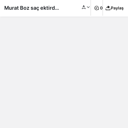
Murat Boz saç ektirdi!
0
Paylaş
Son hali görenleri
şaşırttı