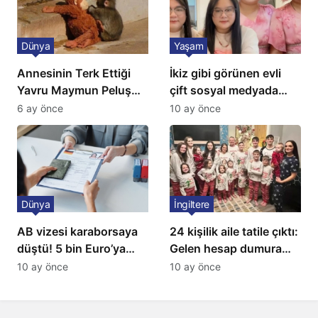
Dünya
Yaşam
Annesinin Terk Ettiği
İkiz gibi görünen evli
Yavru Maymun Peluş
çift sosyal medyada
Oyuncağını Anne Bildi
gündem oldu
6 ay önce
10 ay önce
Dünya
İngiltere
AB vizesi karaborsaya
24 kişilik aile tatile çıktı:
düştü! 5 bin Euro’ya
Gelen hesap dumura
varan fiyatlarla
uğrattı
10 ay önce
10 ay önce
satıyorlar