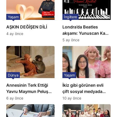
Yaşam
İngiltere
AŞKIN DEĞİŞEN DİLİ
Londra’da Beatles
akşamı: Yunuscan Kaya
4 ay önce
klasik yorumuyla
5 ay önce
sahnede
Dünya
Yaşam
Annesinin Terk Ettiği
İkiz gibi görünen evli
Yavru Maymun Peluş
çift sosyal medyada
Oyuncağını Anne Bildi
gündem oldu
6 ay önce
10 ay önce