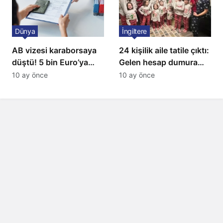
Dünya
İngiltere
AB vizesi karaborsaya
24 kişilik aile tatile çıktı:
düştü! 5 bin Euro’ya
Gelen hesap dumura
varan fiyatlarla
uğrattı
10 ay önce
10 ay önce
satıyorlar