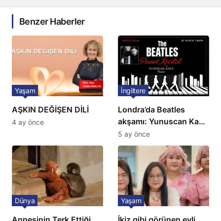
Benzer Haberler
Yaşam
İngiltere
AŞKIN DEĞİŞEN DİLİ
Londra’da Beatles
akşamı: Yunuscan Kaya
4 ay önce
klasik yorumuyla
5 ay önce
sahnede
Dünya
Yaşam
Annesinin Terk Ettiği
İkiz gibi görünen evli