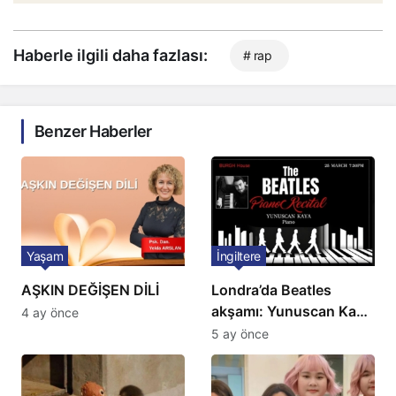
Haberle ilgili daha fazlası:
# rap
Benzer Haberler
Yaşam
İngiltere
AŞKIN DEĞİŞEN DİLİ
Londra’da Beatles
akşamı: Yunuscan Kaya
4 ay önce
klasik yorumuyla
5 ay önce
sahnede