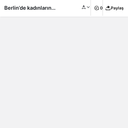
Berlin’de kadınların
0
Paylaş
halka açık havuzlarda
üstsüz yüzebilmesi
serbest bırakıldı