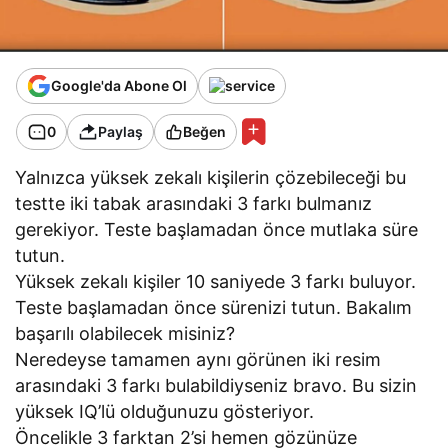
Google'da Abone Ol
0
Paylaş
Beğen
Yalnızca yüksek zekalı kişilerin çözebileceği bu
testte iki tabak arasındaki 3 farkı bulmanız
gerekiyor. Teste başlamadan önce mutlaka süre
tutun.
Yüksek zekalı kişiler 10 saniyede 3 farkı buluyor.
Teste başlamadan önce sürenizi tutun. Bakalım
başarılı olabilecek misiniz?
Neredeyse tamamen aynı görünen iki resim
arasındaki 3 farkı bulabildiyseniz bravo. Bu sizin
yüksek IQ’lü olduğunuzu gösteriyor.
Öncelikle 3 farktan 2’si hemen gözünüze