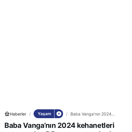
Yaşam
Haberler
Baba Vanga’nın 2024
kehanetleri ortaya çıktı:
Baba Vanga’nın 2024 kehanetleri
Dünya sonsuza kadar
değişecek