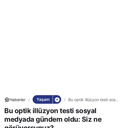
Yaşam
Haberler
Bu optik illüzyon testi sosyal
medyada gündem oldu: Siz
Bu optik illüzyon testi sosyal
ne görüyorsunuz?
medyada gündem oldu: Siz ne
görüyorsunuz?