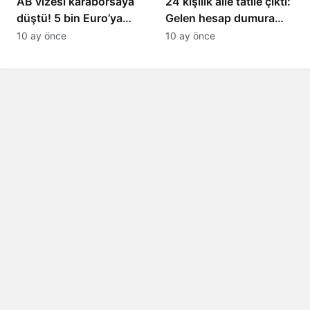
AB vizesi karaborsaya
24 kişilik aile tatile çıktı:
düştü! 5 bin Euro’ya
Gelen hesap dumura
varan fiyatlarla
uğrattı
10 ay önce
10 ay önce
satıyorlar