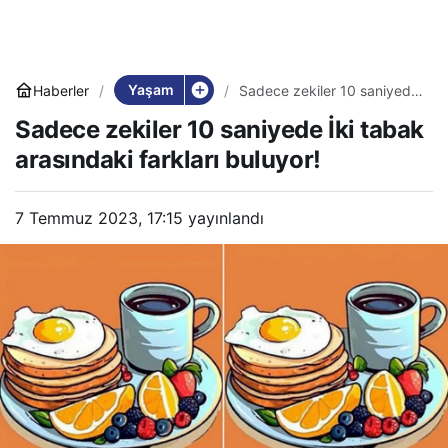
Yaşam
Haberler
Sadece zekiler 10 saniyede
İki tabak arasındaki farkları
Sadece zekiler 10 saniyede İki tabak
buluyor!
arasındaki farkları buluyor!
7 Temmuz 2023, 17:15
yayınlandı