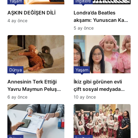
Yaşam
İngiltere
AŞKIN DEĞİŞEN DİLİ
Londra’da Beatles
akşamı: Yunuscan Kaya
4 ay önce
klasik yorumuyla
5 ay önce
sahnede
Dünya
Yaşam
Annesinin Terk Ettiği
İkiz gibi görünen evli
Yavru Maymun Peluş
çift sosyal medyada
Oyuncağını Anne Bildi
gündem oldu
6 ay önce
10 ay önce