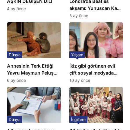
AŞKIN DEĞİŞEN DİLİ
Londra’da Beatles
akşamı: Yunuscan Kaya
4 ay önce
klasik yorumuyla
5 ay önce
sahnede
Dünya
Yaşam
Annesinin Terk Ettiği
İkiz gibi görünen evli
Yavru Maymun Peluş
çift sosyal medyada
Oyuncağını Anne Bildi
gündem oldu
6 ay önce
10 ay önce
Dünya
İngiltere