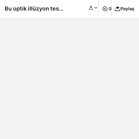
Bu optik illüzyon testi
0
Paylaş
sosyal medyada
gündem oldu: Siz ne
görüyorsunuz?