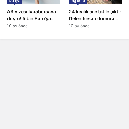
Dünya
İngiltere
AB vizesi karaborsaya
24 kişilik aile tatile çıktı:
düştü! 5 bin Euro’ya
Gelen hesap dumura
varan fiyatlarla
uğrattı
10 ay önce
10 ay önce
satıyorlar