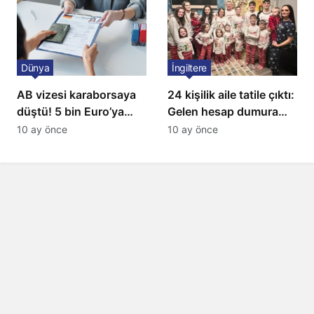
Dünya
İngiltere
AB vizesi karaborsaya
24 kişilik aile tatile çıktı:
düştü! 5 bin Euro’ya
Gelen hesap dumura
varan fiyatlarla
uğrattı
10 ay önce
10 ay önce
satıyorlar