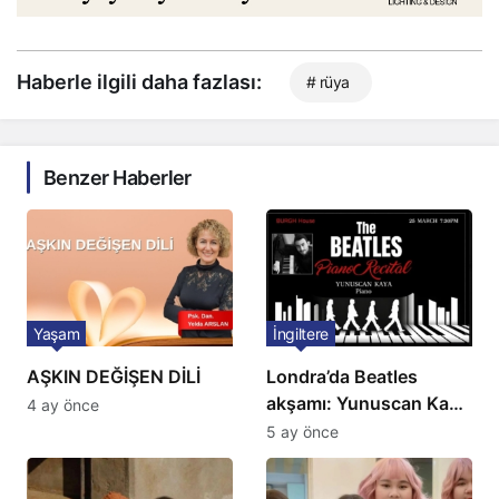
Haberle ilgili daha fazlası:
# rüya
Benzer Haberler
Yaşam
İngiltere
AŞKIN DEĞİŞEN DİLİ
Londra’da Beatles
akşamı: Yunuscan Kaya
4 ay önce
klasik yorumuyla
5 ay önce
sahnede