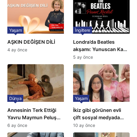
Yaşam
İngiltere
AŞKIN DEĞİŞEN DİLİ
Londra’da Beatles
akşamı: Yunuscan Kaya
4 ay önce
klasik yorumuyla
5 ay önce
sahnede
Dünya
Yaşam
Annesinin Terk Ettiği
İkiz gibi görünen evli
Yavru Maymun Peluş
çift sosyal medyada
Oyuncağını Anne Bildi
gündem oldu
6 ay önce
10 ay önce