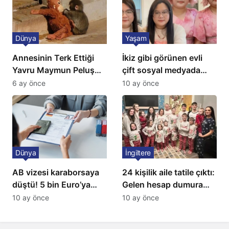
Dünya
Yaşam
Annesinin Terk Ettiği
İkiz gibi görünen evli
Yavru Maymun Peluş
çift sosyal medyada
Oyuncağını Anne Bildi
gündem oldu
6 ay önce
10 ay önce
Dünya
İngiltere
AB vizesi karaborsaya
24 kişilik aile tatile çıktı:
düştü! 5 bin Euro’ya
Gelen hesap dumura
varan fiyatlarla
uğrattı
10 ay önce
10 ay önce
satıyorlar