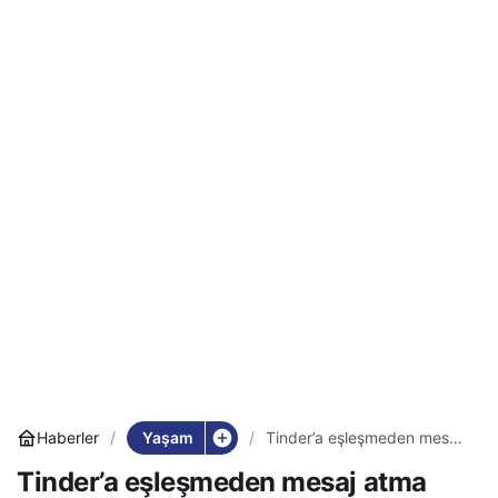
Yaşam
Haberler
Tinder’a eşleşmeden mesaj
atma geliyor! Ama aylık
Tinder’a eşleşmeden mesaj atma
fiyatı el yakacak