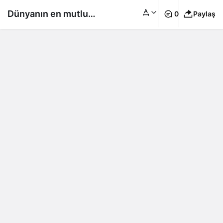
Dünyanın en mutlu
0
Paylaş
şehirleri belli oldu: İlk
10’da Türkiye’den de
bir şehir var