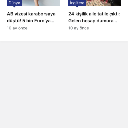
Dünya
İngiltere
AB vizesi karaborsaya
24 kişilik aile tatile çıktı:
düştü! 5 bin Euro’ya
Gelen hesap dumura
varan fiyatlarla
uğrattı
10 ay önce
10 ay önce
satıyorlar