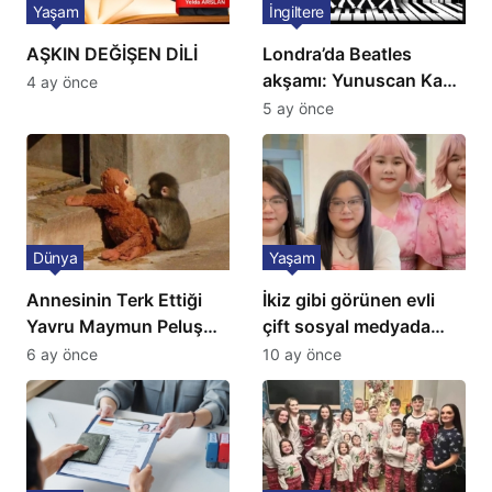
Yaşam
İngiltere
AŞKIN DEĞİŞEN DİLİ
Londra’da Beatles
akşamı: Yunuscan Kaya
4 ay önce
klasik yorumuyla
5 ay önce
sahnede
Dünya
Yaşam
Annesinin Terk Ettiği
İkiz gibi görünen evli
Yavru Maymun Peluş
çift sosyal medyada
Oyuncağını Anne Bildi
gündem oldu
6 ay önce
10 ay önce