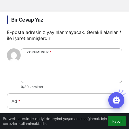
Bir Cevap Yaz
E-posta adresiniz yayınlanmayacak.
Gerekli alanlar
*
ile işaretlenmişlerdir
YORUMUNUZ
*
0
/30 karakter
Ad
*
Bu web sitesinde en iyi deneyimi yaşamanızı sağlamak için
E-Posta
*
Kabul
çerezler kullanılmaktadır.