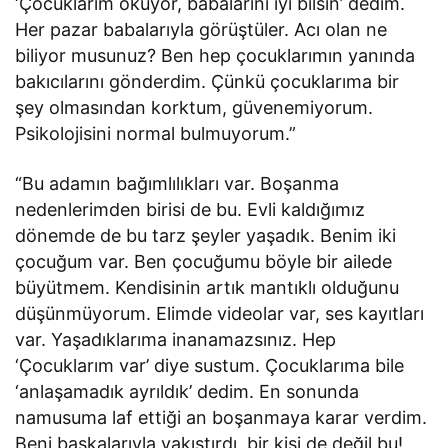
‘Çocuklarım okuyor, babalarını iyi bilsin’ dedim.
Her pazar babalarıyla görüştüler. Acı olan ne
biliyor musunuz? Ben hep çocuklarımın yanında
bakıcılarını gönderdim. Çünkü çocuklarıma bir
şey olmasından korktum, güvenemiyorum.
Psikolojisini normal bulmuyorum.”
“Bu adamın bağımlılıkları var. Boşanma
nedenlerimden birisi de bu. Evli kaldığımız
dönemde de bu tarz şeyler yaşadık. Benim iki
çocuğum var. Ben çocuğumu böyle bir ailede
büyütmem. Kendisinin artık mantıklı olduğunu
düşünmüyorum. Elimde videolar var, ses kayıtları
var. Yaşadıklarıma inanamazsınız. Hep
‘Çocuklarım var’ diye sustum. Çocuklarıma bile
‘anlaşamadık ayrıldık’ dedim. En sonunda
namusuma laf ettiği an boşanmaya karar verdim.
Beni başkalarıyla yakıştırdı, bir kişi de değil bu!