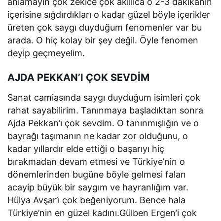
anlamayın çok zekice çok akıllıca o 2-3 dakikanın
içerisine sığdırdıkları o kadar güzel böyle içerikler
üreten çok saygı duyduğum fenomenler var bu
arada. O hiç kolay bir şey değil. Öyle fenomen
deyip geçmeyelim.
AJDA PEKKAN’I ÇOK SEVDİM
Sanat camiasında saygı duyduğum isimleri çok
rahat sayabilirim. Tanınmaya başladıktan sonra
Ajda Pekkan’ı çok sevdim. O tanınmışlığın ve o
bayrağı taşımanın ne kadar zor olduğunu, o
kadar yıllardır elde ettiği o başarıyı hiç
bırakmadan devam etmesi ve Türkiye’nin o
dönemlerinden bugüne böyle gelmesi falan
acayip büyük bir saygım ve hayranlığım var.
Hülya Avşar’ı çok beğeniyorum. Bence hala
Türkiye’nin en güzel kadını.Gülben Ergen’i çok