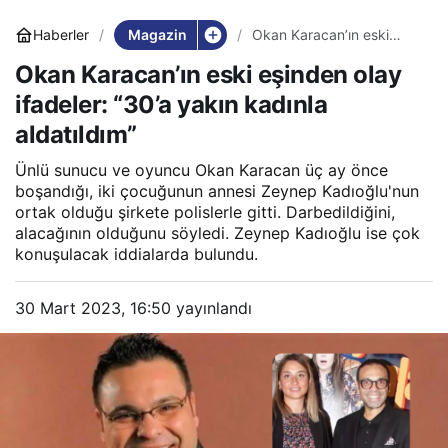
Magazin
Haberler
Okan Karacan’ın eski
eşinden olay ifadeler:
Okan Karacan’ın eski eşinden olay
“30’a yakın kadınla
aldatıldım”
ifadeler: “30’a yakın kadınla
aldatıldım”
Ünlü sunucu ve oyuncu Okan Karacan üç ay önce
boşandığı, iki çocuğunun annesi Zeynep Kadıoğlu'nun
ortak olduğu şirkete polislerle gitti. Darbedildiğini,
alacağının olduğunu söyledi. Zeynep Kadıoğlu ise çok
konuşulacak iddialarda bulundu.
30 Mart 2023, 16:50
yayınlandı