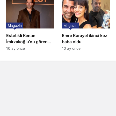
Magazin
Magazin
Estetikli Kenan
Emre Karayel ikinci kez
İmirzalıoğlu’nu gören
baba oldu
tanıyamıyor: Son hali
10 ay önce
10 ay önce
şaşırttı