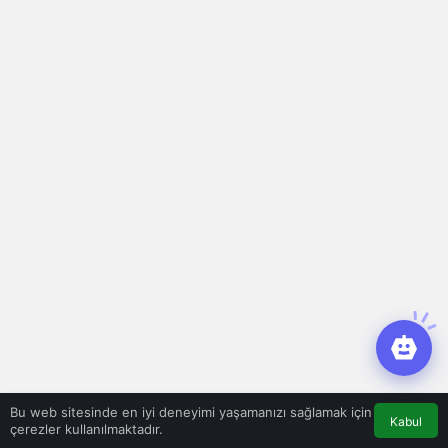
Bu web sitesinde en iyi deneyimi yaşamanızı sağlamak için
Kabul
çerezler kullanılmaktadır.
Bir Cevap Yaz