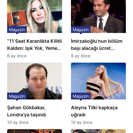
Magazin
Magazin
“11 Saat Karanlıkta Kilitli
İmirzalıoğlu’nun bölüm
Kaldım: Işık Yok, Yemek
başı alacağı ücret
Yok, Tuvalet Yok!”
Türkiye’de bir ilk:
6 ay önce
9 ay önce
Çağla Şikel’den Şok
Gözünü 2 ilçeye dikti!
İtiraf
Magazin
Magazin
Şahan Gökbakar,
Aleyna Tilki kapkaça
Londra’ya taşındı
uğradı
10 ay önce
10 ay önce