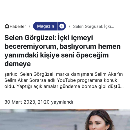
Magazin
Haberler
Selen Görgüzel: İçki
içmeyi beceremiyorum,
Selen Görgüzel: İçki içmeyi
başlıyorum hemen
yanımdaki kişiye seni
beceremiyorum, başlıyorum hemen
öpeceğim demeye
yanımdaki kişiye seni öpeceğim
demeye
şarkıcı Selen Görgüzel, marka danışmanı Selim Akar’ın
Selim Akar Sorarsa adlı YouTube programına konuk
oldu. Yaptığı açıklamalar gündeme bomba gibi düştü...
30 Mart 2023, 21:20
yayınlandı