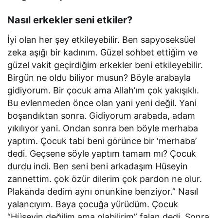
Nasıl erkekler seni etkiler?
İyi olan her şey etkileyebilir. Ben sapyoseksüel
zeka aşığı bir kadınım. Güzel sohbet ettiğim ve
güzel vakit geçirdiğim erkekler beni etkileyebilir.
Birgün ne oldu biliyor musun? Böyle arabayla
gidiyorum. Bir çocuk ama Allah’ım çok yakışıklı.
Bu evlenmeden önce olan yani yeni değil. Yani
boşandıktan sonra. Gidiyorum arabada, adam
yıkılıyor yani. Ondan sonra ben böyle merhaba
yaptım. Çocuk tabi beni görünce bir ‘merhaba’
dedi. Geçsene söyle yaptım tamam mı? Çocuk
durdu indi. Ben seni beni arkadaşım Hüseyin
zannettim. çok özür dilerim çok pardon ne olur.
Plakanda dedim aynı onunkine benziyor.” Nasıl
yalancıyım. Baya çocuğa yürüdüm. Çocuk
“Hüseyin değilim ama olabilirim” falan dedi. Sonra