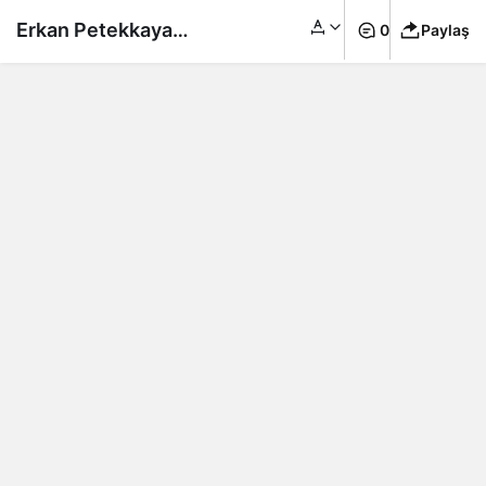
Erkan Petekkaya
0
Paylaş
yetiştirme yurdunda
büyümüştü,
yaşadıklarını anlattı