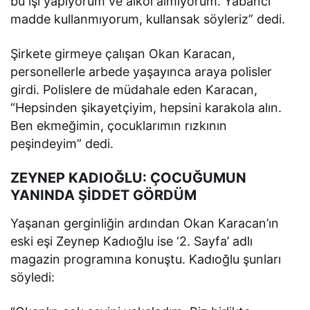
bu işi yapıyorum ve alkol almıyorum. Yabancı
madde kullanmıyorum, kullansak söyleriz” dedi.
Şirkete girmeye çalışan Okan Karacan,
personellerle arbede yaşayınca araya polisler
girdi. Polislere de müdahale eden Karacan,
“Hepsinden şikayetçiyim, hepsini karakola alın.
Ben ekmeğimin, çocuklarımın rızkının
peşindeyim” dedi.
ZEYNEP KADIOĞLU: ÇOCUĞUMUN
YANINDA ŞİDDET GÖRDÜM
Yaşanan gerginliğin ardından Okan Karacan’ın
eski eşi Zeynep Kadıoğlu ise ‘2. Sayfa’ adlı
magazin programına konuştu. Kadıoğlu şunları
söyledi: