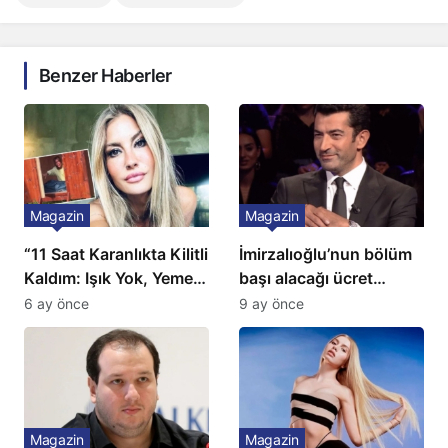
Benzer Haberler
Magazin
Magazin
“11 Saat Karanlıkta Kilitli
İmirzalıoğlu’nun bölüm
Kaldım: Işık Yok, Yemek
başı alacağı ücret
Yok, Tuvalet Yok!”
Türkiye’de bir ilk:
6 ay önce
9 ay önce
Çağla Şikel’den Şok
Gözünü 2 ilçeye dikti!
İtiraf
Magazin
Magazin