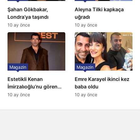
Şahan Gökbakar,
Aleyna Tilki kapkaça
Londra’ya taşındı
uğradı
10 ay önce
10 ay önce
Magazin
Magazin
Estetikli Kenan
Emre Karayel ikinci kez
İmirzalıoğlu’nu gören
baba oldu
tanıyamıyor: Son hali
10 ay önce
10 ay önce
şaşırttı