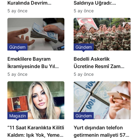
Kuralında Devrim
Saldırıya Uğradı:
Niteliğinde Onay
Avrupa’da Doğalgaz
5 ay önce
5 ay önce
Fiyatlarında Sert Artış
Gündem
Gündem
Emeklilere Bayram
Bedelli Askerlik
İkramiyesinde Bu Yıl
Ücretine Resmî Zam
Artış Gelmeyecek
Geliyor
5 ay önce
5 ay önce
Magazin
Gündem
“11 Saat Karanlıkta Kilitli
Yurt dışından telefon
Kaldım: Işık Yok, Yemek
getirmenin maliyeti 57