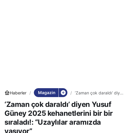
Magazin
Haberler
‘Zaman çok daraldı’ diyen
Yusuf Güney 2025
‘Zaman çok daraldı’ diyen Yusuf
kehanetlerini bir bir
sıraladı!: “Uzaylılar
Güney 2025 kehanetlerini bir bir
aramızda yaşıyor”
sıraladı!: “Uzaylılar aramızda
yaşıyor”