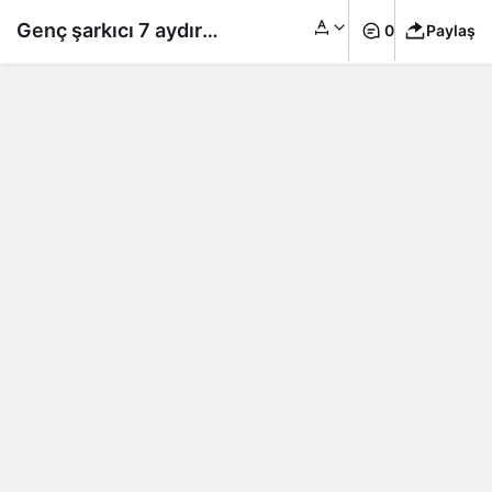
Genç şarkıcı 7 aydır
0
Paylaş
tacize uğradığını
açıkladı: ‘Herkesin
tanıdığı biri’