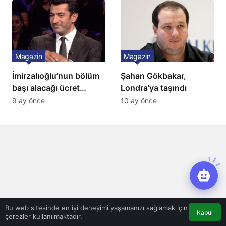
İtiraf
Magazin
Magazin
İmirzalıoğlu’nun bölüm
Şahan Gökbakar,
başı alacağı ücret
Londra’ya taşındı
Türkiye’de bir ilk:
9 ay önce
10 ay önce
Gözünü 2 ilçeye dikti!
Bu web sitesinde en iyi deneyimi yaşamanızı sağlamak için
Kabul
çerezler kullanılmaktadır.