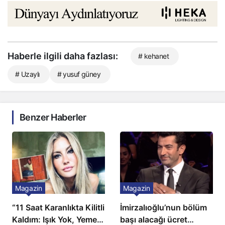
Haberle ilgili daha fazlası:
# kehanet
# Uzaylı
# yusuf güney
Benzer Haberler
Magazin
Magazin
“11 Saat Karanlıkta Kilitli
İmirzalıoğlu’nun bölüm
Kaldım: Işık Yok, Yemek
başı alacağı ücret