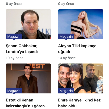
Yok, Tuvalet Yok!”
Türkiye’de bir ilk:
6 ay önce
9 ay önce
Çağla Şikel’den Şok
Gözünü 2 ilçeye dikti!
İtiraf
Magazin
Magazin
Şahan Gökbakar,
Aleyna Tilki kapkaça
Londra’ya taşındı
uğradı
10 ay önce
10 ay önce
Magazin
Magazin
Estetikli Kenan
Emre Karayel ikinci kez
İmirzalıoğlu’nu gören
baba oldu