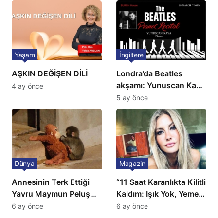
Yaşam
İngiltere
AŞKIN DEĞİŞEN DİLİ
Londra’da Beatles
akşamı: Yunuscan Kaya
4 ay önce
klasik yorumuyla
5 ay önce
sahnede
Dünya
Magazin
Annesinin Terk Ettiği
“11 Saat Karanlıkta Kilitli
Yavru Maymun Peluş
Kaldım: Işık Yok, Yemek
Oyuncağını Anne Bildi
Yok, Tuvalet Yok!”
6 ay önce
6 ay önce
Çağla Şikel’den Şok