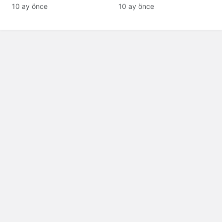
tanıyamıyor: Son hali
10 ay önce
10 ay önce
şaşırttı