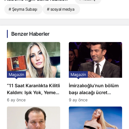
# Şeyma Subaşı
# sosyal medya
Benzer Haberler
Magazin
Magazin
“11 Saat Karanlıkta Kilitli
İmirzalıoğlu’nun bölüm
Kaldım: Işık Yok, Yemek
başı alacağı ücret
Yok, Tuvalet Yok!”
Türkiye’de bir ilk:
6 ay önce
9 ay önce
Çağla Şikel’den Şok
Gözünü 2 ilçeye dikti!
İtiraf