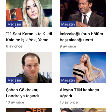
Magazin
Magazin
“11 Saat Karanlıkta Kilitli
İmirzalıoğlu’nun bölüm
Kaldım: Işık Yok, Yemek
başı alacağı ücret
Yok, Tuvalet Yok!”
Türkiye’de bir ilk:
6 ay önce
9 ay önce
Çağla Şikel’den Şok
Gözünü 2 ilçeye dikti!
İtiraf
Magazin
Magazin
Şahan Gökbakar,
Aleyna Tilki kapkaça
Londra’ya taşındı
uğradı
10 ay önce
10 ay önce