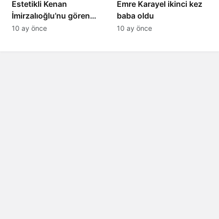
Estetikli Kenan
Emre Karayel ikinci kez
İmirzalıoğlu’nu gören
baba oldu
tanıyamıyor: Son hali
10 ay önce
10 ay önce
şaşırttı