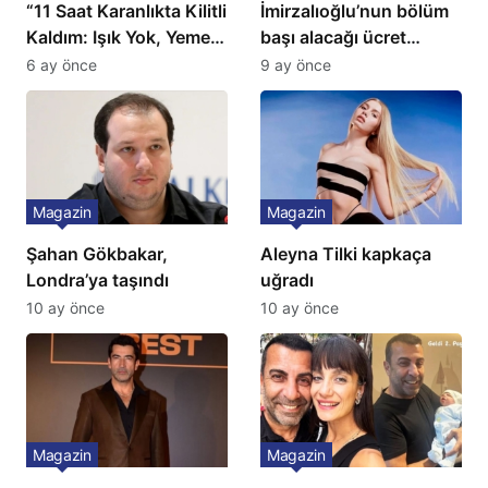
“11 Saat Karanlıkta Kilitli
İmirzalıoğlu’nun bölüm
Kaldım: Işık Yok, Yemek
başı alacağı ücret
Yok, Tuvalet Yok!”
Türkiye’de bir ilk:
6 ay önce
9 ay önce
Çağla Şikel’den Şok
Gözünü 2 ilçeye dikti!
İtiraf
Magazin
Magazin
Şahan Gökbakar,
Aleyna Tilki kapkaça
Londra’ya taşındı
uğradı
10 ay önce
10 ay önce
Magazin
Magazin