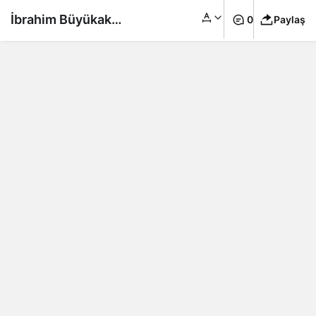
İbrahim Büyükak
0
Paylaş
gelinlik giydi sosyal
medya yıkıldı…