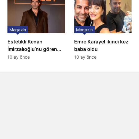
Magazin
Magazin
Estetikli Kenan
Emre Karayel ikinci kez
İmirzalıoğlu’nu gören
baba oldu
tanıyamıyor: Son hali
10 ay önce
10 ay önce
şaşırttı