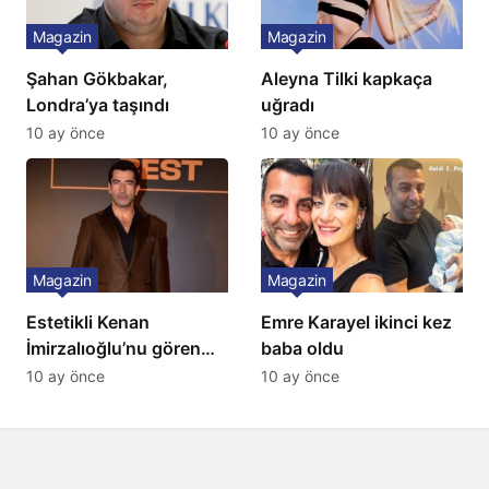
Magazin
Magazin
Şahan Gökbakar,
Aleyna Tilki kapkaça
Londra’ya taşındı
uğradı
10 ay önce
10 ay önce
Magazin
Magazin
Estetikli Kenan
Emre Karayel ikinci kez
İmirzalıoğlu’nu gören
baba oldu
tanıyamıyor: Son hali
10 ay önce
10 ay önce
şaşırttı