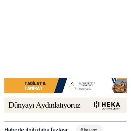
Haberle ilgili daha fazlası:
# kazanç