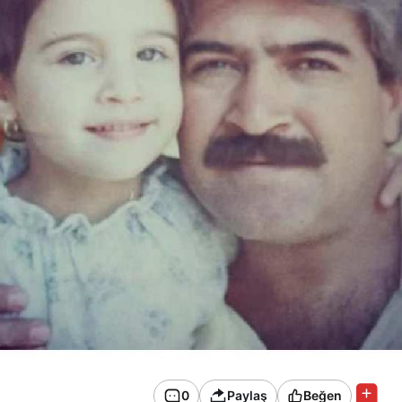
0
Paylaş
Beğen