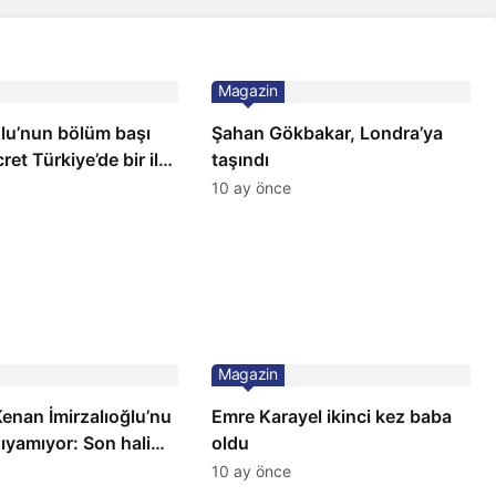
Magazin
ğlu’nun bölüm başı
Şahan Gökbakar, Londra’ya
ret Türkiye’de bir ilk:
taşındı
ilçeye dikti!
10 ay önce
Magazin
 Kenan İmirzalıoğlu’nu
Emre Karayel ikinci kez baba
ıyamıyor: Son hali
oldu
10 ay önce