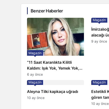
Benzer Haberler
Magazin
İmirzalıo
alacağı üc
Gözünü 2 
9 ay önce
Magazin
“11 Saat Karanlıkta Kilitli
Kaldım: Işık Yok, Yemek Yok,
Tuvalet Yok!” Çağla Şikel’den
6 ay önce
Şok İtiraf
Magazin
Magazin
Aleyna Tilki kapkaça uğradı
Estetikli
gören tan
10 ay önce
şaşırttı
10 ay önce