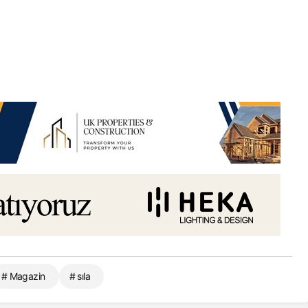
# Magazin
# sıla