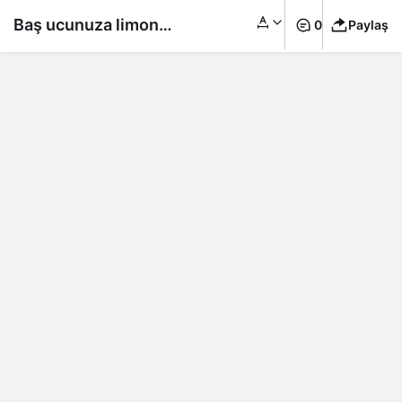
Baş ucunuza limon
0
Paylaş
koymanızın 10
faydası!