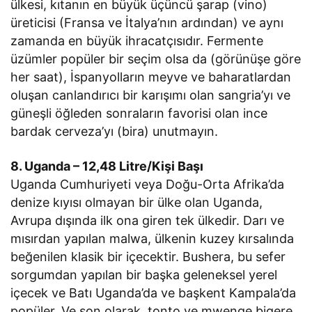
ülkesi, kıtanın en büyük üçüncü şarap (vino)
üreticisi (Fransa ve İtalya’nın ardından) ve aynı
zamanda en büyük ihracatçısıdır. Fermente
üzümler popüler bir seçim olsa da (görünüşe göre
her saat), İspanyolların meyve ve baharatlardan
oluşan canlandırıcı bir karışımı olan sangria’yı ve
güneşli öğleden sonraların favorisi olan ince
bardak cerveza’yı (bira) unutmayın.
8. Uganda – 12,48 Litre/Kişi Başı
Uganda Cumhuriyeti veya Doğu-Orta Afrika’da
denize kıyısı olmayan bir ülke olan Uganda,
Avrupa dışında ilk ona giren tek ülkedir. Darı ve
mısırdan yapılan malwa, ülkenin kuzey kırsalında
beğenilen klasik bir içecektir. Bushera, bu sefer
sorgumdan yapılan bir başka geleneksel yerel
içecek ve Batı Uganda’da ve başkent Kampala’da
popüler. Ve son olarak, tonto ve mwenge bigere