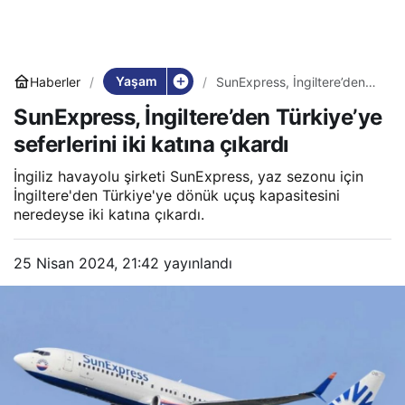
Yaşam
Haberler
SunExpress, İngiltere’den
Türkiye’ye seferlerini iki
SunExpress, İngiltere’den Türkiye’ye
katına çıkardı
seferlerini iki katına çıkardı
İngiliz havayolu şirketi SunExpress, yaz sezonu için
İngiltere'den Türkiye'ye dönük uçuş kapasitesini
neredeyse iki katına çıkardı.
25 Nisan 2024, 21:42
yayınlandı