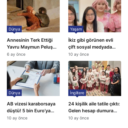
Dünya
Yaşam
Annesinin Terk Ettiği
İkiz gibi görünen evli
Yavru Maymun Peluş
çift sosyal medyada
Oyuncağını Anne Bildi
gündem oldu
6 ay önce
10 ay önce
Dünya
İngiltere
AB vizesi karaborsaya
24 kişilik aile tatile çıktı:
düştü! 5 bin Euro’ya
Gelen hesap dumura
varan fiyatlarla
uğrattı
10 ay önce
10 ay önce
satıyorlar