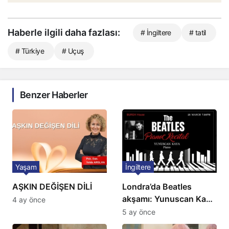
Haberle ilgili daha fazlası:
# İngiltere
# tatil
# Türkiye
# Uçuş
Benzer Haberler
Yaşam
İngiltere
AŞKIN DEĞİŞEN DİLİ
Londra’da Beatles
akşamı: Yunuscan Kaya
4 ay önce
klasik yorumuyla
5 ay önce
sahnede