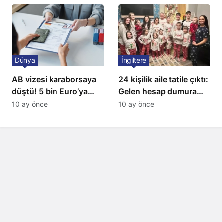
Dünya
İngiltere
AB vizesi karaborsaya
24 kişilik aile tatile çıktı:
düştü! 5 bin Euro’ya
Gelen hesap dumura
varan fiyatlarla
uğrattı
10 ay önce
10 ay önce
satıyorlar