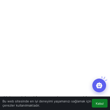
Uykusuzluk çekiyorsanız, başucunuza bir parça
Bu web sitesinde en iyi deneyimi yaşamanızı sağlamak için
Kabul
limon koymayı deneyin. Limonun ferahlatıcı
çerezler kullanılmaktadır.