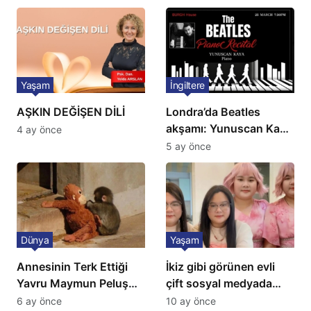
Yaşam
İngiltere
AŞKIN DEĞİŞEN DİLİ
Londra’da Beatles
akşamı: Yunuscan Kaya
4 ay önce
klasik yorumuyla
5 ay önce
sahnede
Dünya
Yaşam
Annesinin Terk Ettiği
İkiz gibi görünen evli
Yavru Maymun Peluş
çift sosyal medyada
Oyuncağını Anne Bildi
gündem oldu
6 ay önce
10 ay önce