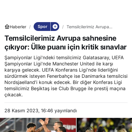
Spor
Haberler
Temsilcilerimiz Avrupa
sahnesine çıkıyor: Ülke puanı
Temsilcilerimiz Avrupa sahnesine
için kritik sınavlar
çıkıyor: Ülke puanı için kritik sınavlar
Şampiyonlar Ligi'ndeki temsilcimiz Galatasaray, UEFA
Şampiyonlar Ligi'nde Manchester United ile karşı
karşıya gelecek. UEFA Konferans Ligi'nde liderliğini
sürdürmek isteyen Fenerbahçe ise Danimarka temsilcisi
Nordsjaelland'i konuk edecek. Bir diğer Konferas Ligi
temsilcimiz Beşiktaş ise Club Brugge ile prestij maçına
çıkacak.
28 Kasım 2023, 16:46
yayınlandı