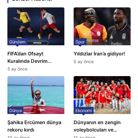
Gündem
Spor
FIFA’dan Ofsayt
Yıldızlar İran’a gidiyor!
Kuralında Devrim
5 ay önce
Niteliğinde Onay
5 ay önce
Dünya
Ekonomi
Şahika Ercümen dünya
Dünyanın en zengin
rekoru kırdı
voleybolcuları ve
servetleri açıklandı:
10 ay önce
11 ay önce