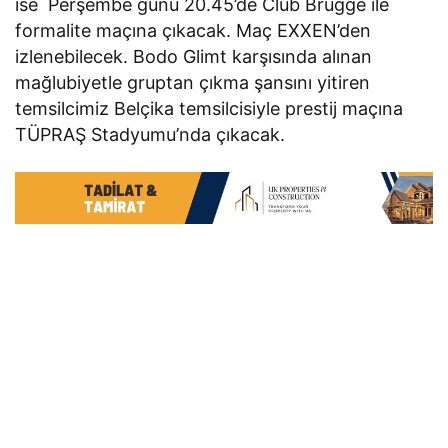
ise Perşembe günü 20.45’de Club Brugge ile
formalite maçına çıkacak. Maç EXXEN’den
izlenebilecek. Bodo Glimt karşısında alınan
mağlubiyetle gruptan çıkma şansını yitiren
temsilcimiz Belçika temsilcisiyle prestij maçına
TÜPRAŞ Stadyumu’nda çıkacak.