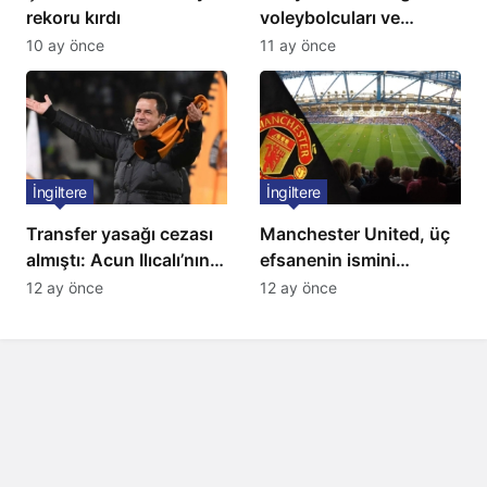
rekoru kırdı
voleybolcuları ve
servetleri açıklandı:
10 ay önce
11 ay önce
Listede 2 Türk yıldız
bulunuyor
İngiltere
İngiltere
Transfer yasağı cezası
Manchester United, üç
almıştı: Acun Ilıcalı’nın
efsanenin ismini
ekibi Hull City’ye kötü
yasakladı
12 ay önce
12 ay önce
haber!