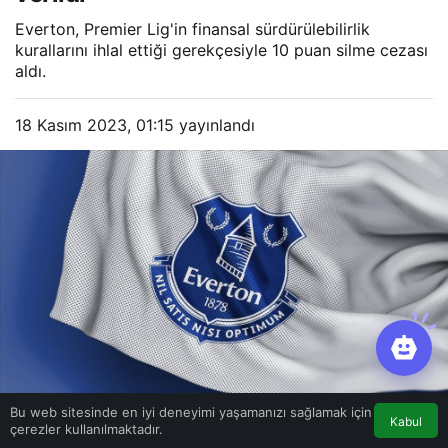
Everton, Premier Lig'in finansal sürdürülebilirlik
kurallarını ihlal ettiği gerekçesiyle 10 puan silme cezası
aldı.
18 Kasım 2023, 01:15
yayınlandı
Bu web sitesinde en iyi deneyimi yaşamanızı sağlamak için
Kabul
çerezler kullanılmaktadır.
Google'da Abone Ol