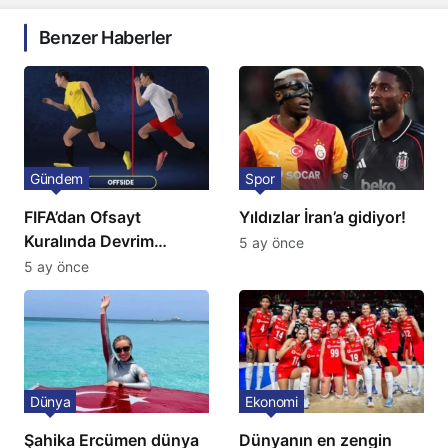
Benzer Haberler
Gündem
Spor
FIFA’dan Ofsayt
Yıldızlar İran’a gidiyor!
Kuralında Devrim
5 ay önce
Niteliğinde Onay
5 ay önce
Dünya
Ekonomi
Şahika Ercümen dünya
Dünyanın en zengin