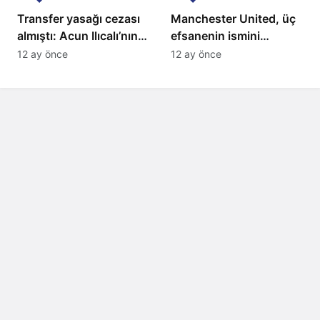
Transfer yasağı cezası
Manchester United, üç
almıştı: Acun Ilıcalı’nın
efsanenin ismini
ekibi Hull City’ye kötü
yasakladı
12 ay önce
12 ay önce
haber!