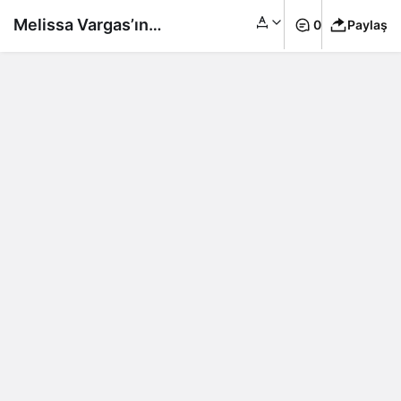
Melissa Vargas’ın
0
Paylaş
yaptıkları Çin’de
gündem oldu!