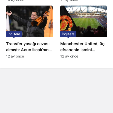
Listede 2 Türk yıldız
bulunuyor
İngiltere
İngiltere
Transfer yasağı cezası
Manchester United, üç
almıştı: Acun Ilıcalı’nın
efsanenin ismini
ekibi Hull City’ye kötü
yasakladı
12 ay önce
12 ay önce
haber!