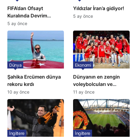
FIFA’dan Ofsayt
Yıldızlar İran’a gidiyor!
Kuralında Devrim
5 ay önce
Niteliğinde Onay
5 ay önce
Dünya
Ekonomi
Şahika Ercümen dünya
Dünyanın en zengin
rekoru kırdı
voleybolcuları ve
servetleri açıklandı:
10 ay önce
11 ay önce
Listede 2 Türk yıldız
bulunuyor
İngiltere
İngiltere