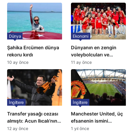
Dünya
Ekonomi
Şahika Ercümen dünya
Dünyanın en zengin
rekoru kırdı
voleybolcuları ve
servetleri açıklandı:
10 ay önce
11 ay önce
Listede 2 Türk yıldız
bulunuyor
İngiltere
İngiltere
Transfer yasağı cezası
Manchester United, üç
almıştı: Acun Ilıcalı’nın
efsanenin ismini
ekibi Hull City’ye kötü
yasakladı
12 ay önce
1 yıl önce