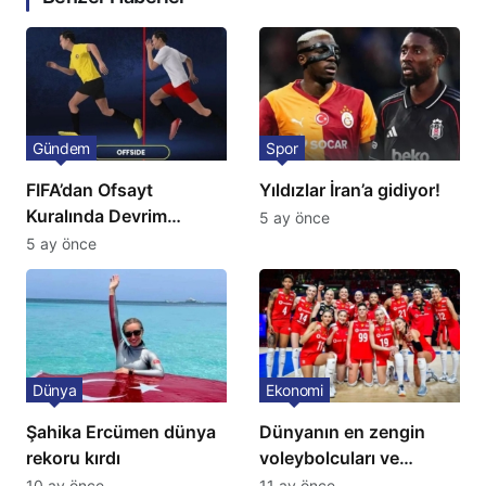
Gündem
Spor
FIFA’dan Ofsayt
Yıldızlar İran’a gidiyor!
Kuralında Devrim
5 ay önce
Niteliğinde Onay
5 ay önce
Dünya
Ekonomi
Şahika Ercümen dünya
Dünyanın en zengin
rekoru kırdı
voleybolcuları ve
servetleri açıklandı:
10 ay önce
11 ay önce