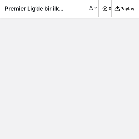
Premier Lig’de bir ilk!
0
Paylaş
Chelsea’nin stadında
iftar