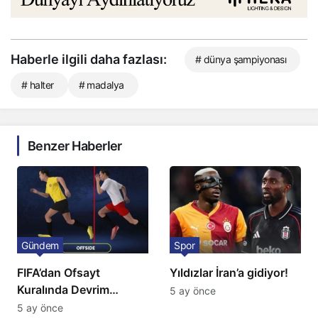
Haberle ilgili daha fazlası:
# dünya şampiyonası
# halter
# madalya
Benzer Haberler
Gündem
Spor
FIFA’dan Ofsayt
Yıldızlar İran’a gidiyor!
Kuralında Devrim
5 ay önce
Niteliğinde Onay
5 ay önce