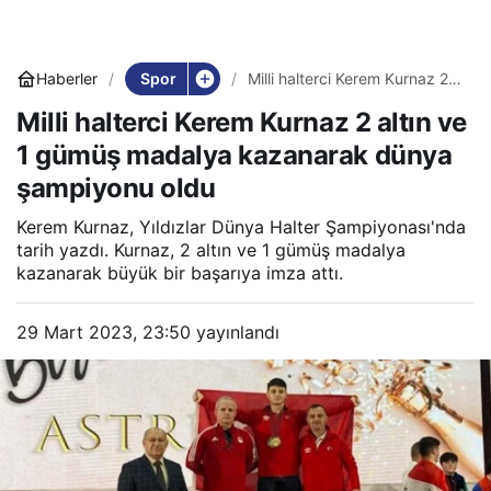
Spor
Haberler
Milli halterci Kerem Kurnaz 2
altın ve 1 gümüş madalya
Milli halterci Kerem Kurnaz 2 altın ve
kazanarak dünya şampiyonu
oldu
1 gümüş madalya kazanarak dünya
şampiyonu oldu
Kerem Kurnaz, Yıldızlar Dünya Halter Şampiyonası'nda
tarih yazdı. Kurnaz, 2 altın ve 1 gümüş madalya
kazanarak büyük bir başarıya imza attı.
29 Mart 2023, 23:50
yayınlandı