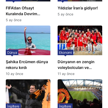
FIFA’dan Ofsayt
Yıldızlar İran’a gidiyor!
Kuralında Devrim
5 ay önce
Niteliğinde Onay
5 ay önce
Dünya
Ekonomi
Şahika Ercümen dünya
Dünyanın en zengin
rekoru kırdı
voleybolcuları ve
servetleri açıklandı:
10 ay önce
11 ay önce
Listede 2 Türk yıldız
bulunuyor
İngiltere
İngiltere