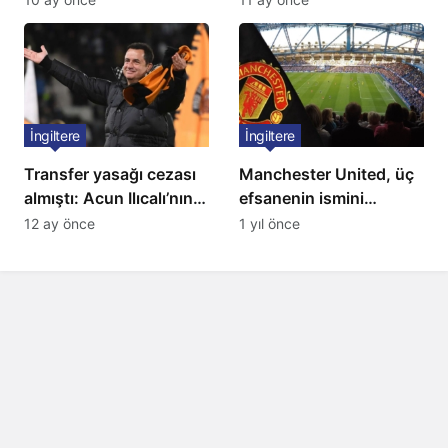
Listede 2 Türk yıldız
bulunuyor
İngiltere
İngiltere
Transfer yasağı cezası
Manchester United, üç
almıştı: Acun Ilıcalı’nın
efsanenin ismini
ekibi Hull City’ye kötü
yasakladı
12 ay önce
1 yıl önce
haber!