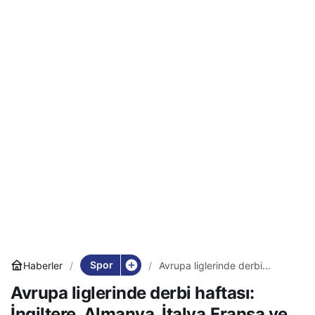
Spor
Haberler
Avrupa liglerinde derbi
haftası: İngiltere, Almanya,
Avrupa liglerinde derbi haftası:
İtalya,Fransa ve Türkiye
derbilere kilitlenecek
İngiltere, Almanya, İtalya,Fransa ve