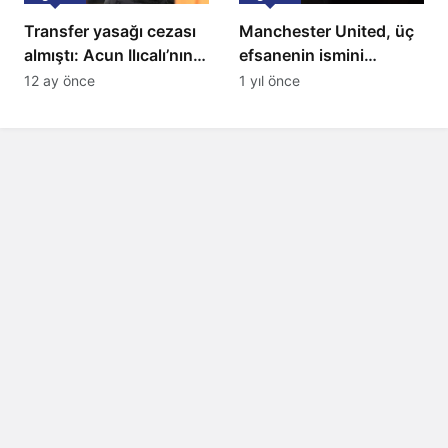
Transfer yasağı cezası
Manchester United, üç
almıştı: Acun Ilıcalı’nın
efsanenin ismini
ekibi Hull City’ye kötü
yasakladı
12 ay önce
1 yıl önce
haber!