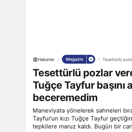
Magazin
Haberler
Tesettürlü pozl
çalıştım ama 
Tesettürlü pozlar ver
Tuğçe Tayfur başını 
beceremedim
Maneviyata yönelerek sahneleri bıra
Tayfur’un kızı Tuğçe Tayfur geçtiğim
tepkilere maruz kaldı. Bugün bir ca