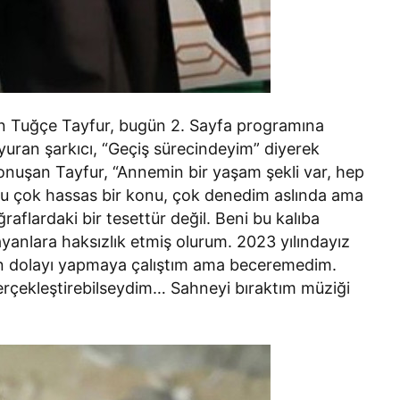
yıran Tuğçe Tayfur, bugün 2. Sayfa programına
 duyuran şarkıcı, “Geçiş sürecindeyim” diyerek
konuşan Tayfur, “Annemin bir yaşam şekli var, hep
 çok hassas bir konu, çok denedim aslında ama
lardaki bir tesettür değil. Beni bu kalıba
nlara haksızlık etmiş olurum. 2023 yılındayız
den dolayı yapmaya çalıştım ama beceremedim.
rçekleştirebilseydim… Sahneyi bıraktım müziği