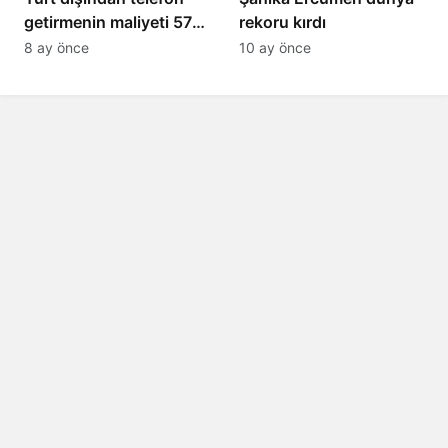
getirmenin maliyeti 57
rekoru kırdı
bin lira oldu
8 ay önce
10 ay önce