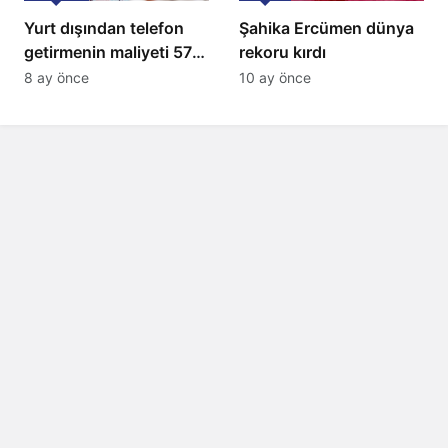
Yurt dışından telefon
Şahika Ercümen dünya
getirmenin maliyeti 57
rekoru kırdı
bin lira oldu
8 ay önce
10 ay önce