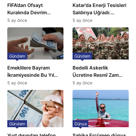
FIFA’dan Ofsayt
Katar’da Enerji Tesisleri
Kuralında Devrim
Saldırıya Uğradı:
Niteliğinde Onay
Avrupa’da Doğalgaz
5 ay önce
5 ay önce
Fiyatlarında Sert Artış
Gündem
Gündem
Emeklilere Bayram
Bedelli Askerlik
İkramiyesinde Bu Yıl
Ücretine Resmî Zam
Artış Gelmeyecek
Geliyor
5 ay önce
5 ay önce
Gündem
Dünya
Yurt dışından telefon
Şahika Ercümen dünya