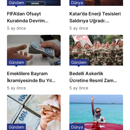
Gündem
Dünya
FIFA’dan Ofsayt
Katar’da Enerji Tesisleri
Kuralında Devrim
Saldırıya Uğradı:
Niteliğinde Onay
Avrupa’da Doğalgaz
5 ay önce
5 ay önce
Fiyatlarında Sert Artış
Gündem
Gündem
Emeklilere Bayram
Bedelli Askerlik
İkramiyesinde Bu Yıl
Ücretine Resmî Zam
Artış Gelmeyecek
Geliyor
5 ay önce
5 ay önce
Gündem
Dünya