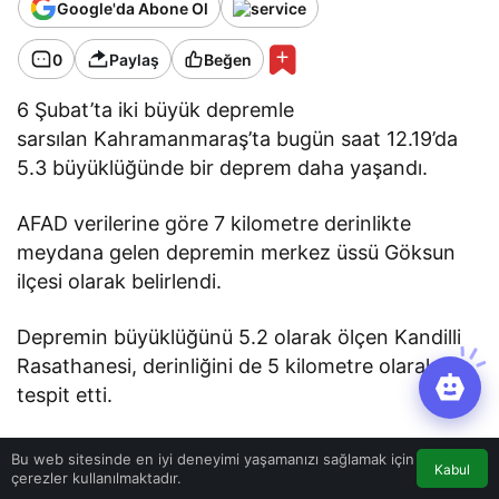
Google'da Abone Ol
0
Paylaş
Beğen
6 Şubat’ta iki büyük depremle
sarsılan Kahramanmaraş’ta bugün saat 12.19’da
5.3 büyüklüğünde bir deprem daha yaşandı.
AFAD verilerine göre 7 kilometre derinlikte
meydana gelen depremin merkez üssü Göksun
ilçesi olarak belirlendi.
Depremin büyüklüğünü 5.2 olarak ölçen Kandilli
Rasathanesi, derinliğini de 5 kilometre olarak
tespit etti.
Çevre illerden de hissedilen deprem bölgede
Bu web sitesinde en iyi deneyimi yaşamanızı sağlamak için
Kabul
korku ve paniğe neden oldu.
çerezler kullanılmaktadır.