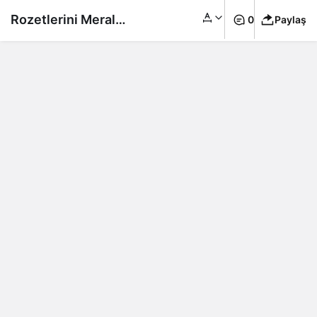
Rozetlerini Meral
0
Paylaş
Akşener taktı: Gökhan
Zan ile Ünal Karaman
İYİ Parti’ye katıldı