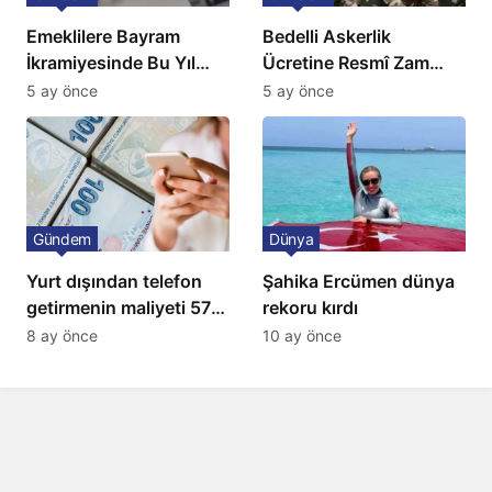
Emeklilere Bayram
Bedelli Askerlik
İkramiyesinde Bu Yıl
Ücretine Resmî Zam
Artış Gelmeyecek
Geliyor
5 ay önce
5 ay önce
Gündem
Dünya
Yurt dışından telefon
Şahika Ercümen dünya
getirmenin maliyeti 57
rekoru kırdı
bin lira oldu
8 ay önce
10 ay önce