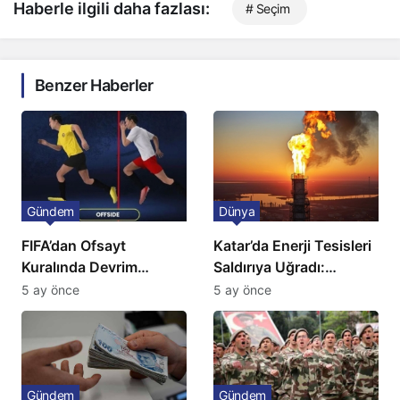
Haberle ilgili daha fazlası:
# Seçim
Benzer Haberler
Gündem
Dünya
FIFA’dan Ofsayt
Katar’da Enerji Tesisleri
Kuralında Devrim
Saldırıya Uğradı:
Niteliğinde Onay
Avrupa’da Doğalgaz
5 ay önce
5 ay önce
Fiyatlarında Sert Artış
Gündem
Gündem