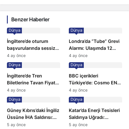
Benzer Haberler
Dünya
Dünya
İngiltere’de oturum
Londra’da “Tube” Grevi
başvurularında sessiz
Alarmı: Ulaşımda 12
kriz: Büyükelçilikten
Günlük Kaos Kapıda
4 ay önce
4 ay önce
açıklama!
Dünya
Dünya
İngiltere’de Tren
BBC içerikleri
Biletlerine Tavan Fiyat:
Türkiye’de: Cosmo EN
Ulaşımda Yeni
ve BBC Player yayında
4 ay önce
4 ay önce
Düzenleme
Dünya
Dünya
Güney Kıbrıs’daki İngiliz
Katar’da Enerji Tesisleri
Üssüne İHA Saldırısı:
Saldırıya Uğradı:
Patlama, Sirenler ve
Avrupa’da Doğalgaz
5 ay önce
5 ay önce