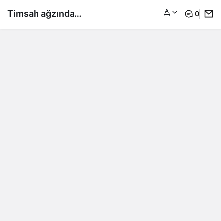
Timsah ağzında
0
cesetle dolaşmıştı:
Kurbanın kimliği belli
oldu