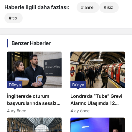
Haberle ilgili daha fazlası:
# anne
# ikiz
# tıp
Benzer Haberler
Dünya
Dünya
İngiltere’de oturum
Londra’da “Tube” Grevi
başvurularında sessiz
Alarmı: Ulaşımda 12
kriz: Büyükelçilikten
Günlük Kaos Kapıda
4 ay önce
4 ay önce
açıklama!