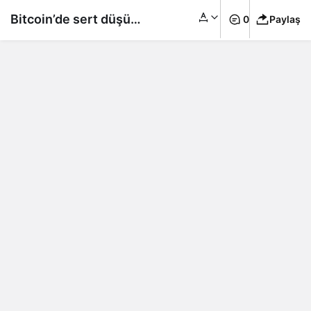
Bitcoin’de sert düşüş:
0
Paylaş
Kriptoda Fed korkusu
büyüyor