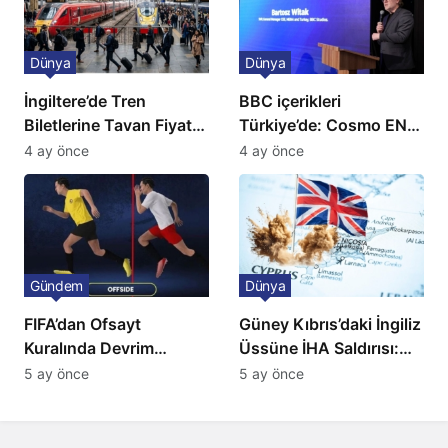
Dünya
Dünya
İngiltere’de Tren
BBC içerikleri
Biletlerine Tavan Fiyat:
Türkiye’de: Cosmo EN
Ulaşımda Yeni
ve BBC Player yayında
4 ay önce
4 ay önce
Düzenleme
Gündem
Dünya
FIFA’dan Ofsayt
Güney Kıbrıs’daki İngiliz
Kuralında Devrim
Üssüne İHA Saldırısı:
Niteliğinde Onay
Patlama, Sirenler ve
5 ay önce
5 ay önce
Alarm Durumu