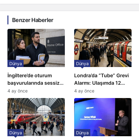
Benzer Haberler
Dünya
Dünya
İngiltere’de oturum
Londra’da “Tube” Grevi
başvurularında sessiz
Alarmı: Ulaşımda 12
kriz: Büyükelçilikten
Günlük Kaos Kapıda
4 ay önce
4 ay önce
açıklama!
Dünya
Dünya