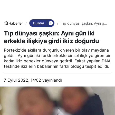
Dünya
Haberler
Tıp dünyası şaşkın: Aynı gün
iki erkekle ilişkiye girdi ikiz
Tıp dünyası şaşkın: Aynı gün iki
doğurdu
erkekle ilişkiye girdi ikiz doğurdu
Portekiz'de akıllara durgunluk veren bir olay meydana
geldi... Aynı gün iki farklı erkekle cinsel ilişkiye giren bir
kadın ikiz bebekler dünyaya getirdi. Fakat yapılan DNA
testinde ikizlerin babalarının farklı olduğu tespit edildi.
7 Eylül 2022, 14:02
yayınlandı