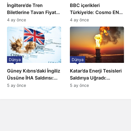
İngiltere’de Tren
BBC içerikleri
Biletlerine Tavan Fiyat:
Türkiye’de: Cosmo EN
Ulaşımda Yeni
ve BBC Player yayında
4 ay önce
4 ay önce
Düzenleme
Dünya
Dünya
Güney Kıbrıs’daki İngiliz
Katar’da Enerji Tesisleri
Üssüne İHA Saldırısı:
Saldırıya Uğradı:
Patlama, Sirenler ve
Avrupa’da Doğalgaz
5 ay önce
5 ay önce
Alarm Durumu
Fiyatlarında Sert Artış