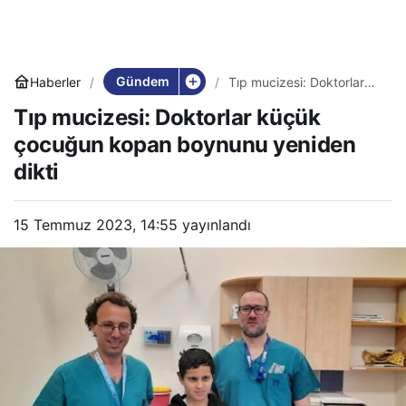
Gündem
Haberler
Tıp mucizesi: Doktorlar
küçük çocuğun kopan
Tıp mucizesi: Doktorlar küçük
boynunu yeniden dikti
çocuğun kopan boynunu yeniden
dikti
15 Temmuz 2023, 14:55
yayınlandı