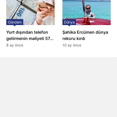
Gündem
Dünya
Yurt dışından telefon
Şahika Ercümen dünya
getirmenin maliyeti 57
rekoru kırdı
bin lira oldu
8 ay önce
10 ay önce