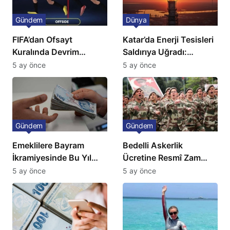
Gündem
Dünya
FIFA’dan Ofsayt
Katar’da Enerji Tesisleri
Kuralında Devrim
Saldırıya Uğradı:
Niteliğinde Onay
Avrupa’da Doğalgaz
5 ay önce
5 ay önce
Fiyatlarında Sert Artış
Gündem
Gündem
Emeklilere Bayram
Bedelli Askerlik
İkramiyesinde Bu Yıl
Ücretine Resmî Zam
Artış Gelmeyecek
Geliyor
5 ay önce
5 ay önce