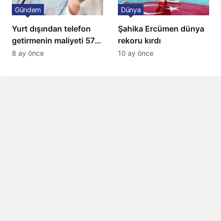
Gündem
Dünya
Yurt dışından telefon
Şahika Ercümen dünya
getirmenin maliyeti 57
rekoru kırdı
bin lira oldu
8 ay önce
10 ay önce