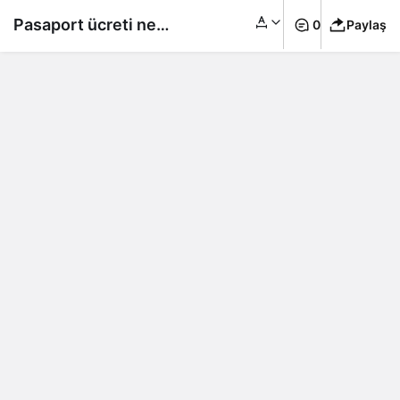
Pasaport ücreti ne
0
Paylaş
kadar oldu? 10 yıllık
pasaport harcı dudak
uçuklattı