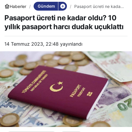
Gündem
Haberler
Pasaport ücreti ne kadar
oldu? 10 yıllık pasaport
Pasaport ücreti ne kadar oldu? 10
harcı dudak uçuklattı
yıllık pasaport harcı dudak uçuklattı
14 Temmuz 2023, 22:48
yayınlandı