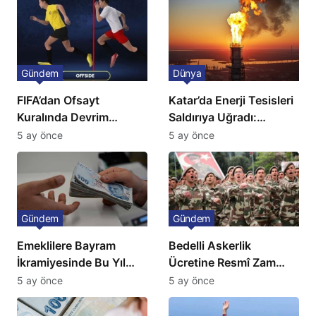
Gündem
Dünya
FIFA’dan Ofsayt
Katar’da Enerji Tesisleri
Kuralında Devrim
Saldırıya Uğradı:
Niteliğinde Onay
Avrupa’da Doğalgaz
5 ay önce
5 ay önce
Fiyatlarında Sert Artış
Gündem
Gündem
Emeklilere Bayram
Bedelli Askerlik
İkramiyesinde Bu Yıl
Ücretine Resmî Zam
Artış Gelmeyecek
Geliyor
5 ay önce
5 ay önce