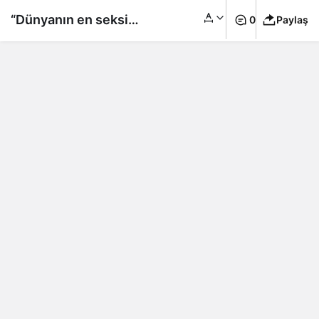
“Dünyanın en seksi
0
Paylaş
büyükannesi”
OnlyFans’i bırakıp
Playboy’a geçti