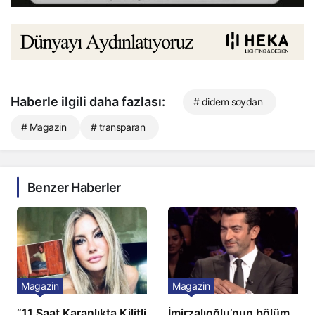
Haberle ilgili daha fazlası:
# didem soydan
# Magazin
# transparan
Benzer Haberler
Magazin
Magazin
“11 Saat Karanlıkta Kilitli
İmirzalıoğlu’nun bölüm