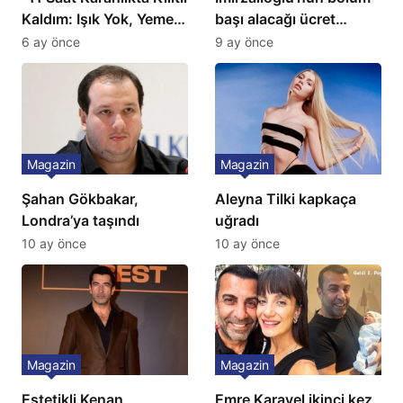
Kaldım: Işık Yok, Yemek
başı alacağı ücret
Yok, Tuvalet Yok!”
Türkiye’de bir ilk:
6 ay önce
9 ay önce
Çağla Şikel’den Şok
Gözünü 2 ilçeye dikti!
İtiraf
Magazin
Magazin
Şahan Gökbakar,
Aleyna Tilki kapkaça
Londra’ya taşındı
uğradı
10 ay önce
10 ay önce
Magazin
Magazin
Estetikli Kenan
Emre Karayel ikinci kez