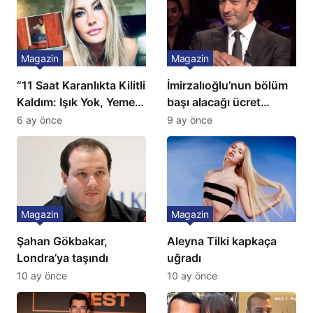
Magazin
Magazin
“11 Saat Karanlıkta Kilitli
İmirzalıoğlu’nun bölüm
Kaldım: Işık Yok, Yemek
başı alacağı ücret
Yok, Tuvalet Yok!”
Türkiye’de bir ilk:
6 ay önce
9 ay önce
Çağla Şikel’den Şok
Gözünü 2 ilçeye dikti!
İtiraf
Magazin
Magazin
Şahan Gökbakar,
Aleyna Tilki kapkaça
Londra’ya taşındı
uğradı
10 ay önce
10 ay önce