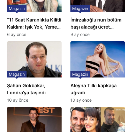
Magazin
Magazin
“11 Saat Karanlıkta Kilitli
İmirzalıoğlu’nun bölüm
Kaldım: Işık Yok, Yemek
başı alacağı ücret
Yok, Tuvalet Yok!”
Türkiye’de bir ilk:
6 ay önce
9 ay önce
Çağla Şikel’den Şok
Gözünü 2 ilçeye dikti!
İtiraf
Magazin
Magazin
Şahan Gökbakar,
Aleyna Tilki kapkaça
Londra’ya taşındı
uğradı
10 ay önce
10 ay önce