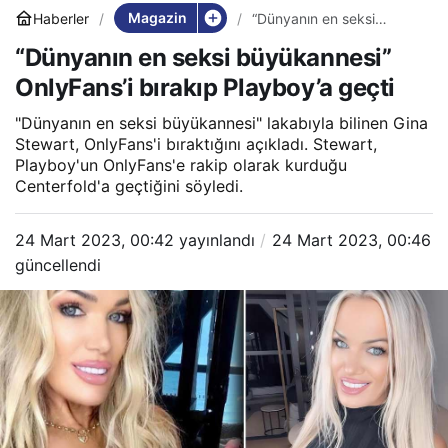
Magazin
Haberler
“Dünyanın en seksi
büyükannesi” OnlyFans’i
“Dünyanın en seksi büyükannesi”
bırakıp Playboy’a geçti
OnlyFans’i bırakıp Playboy’a geçti
"Dünyanın en seksi büyükannesi" lakabıyla bilinen Gina
Stewart, OnlyFans'i bıraktığını açıkladı. Stewart,
Playboy'un OnlyFans'e rakip olarak kurduğu
Centerfold'a geçtiğini söyledi.
24 Mart 2023, 00:42
yayınlandı
24 Mart 2023, 00:46
güncellendi