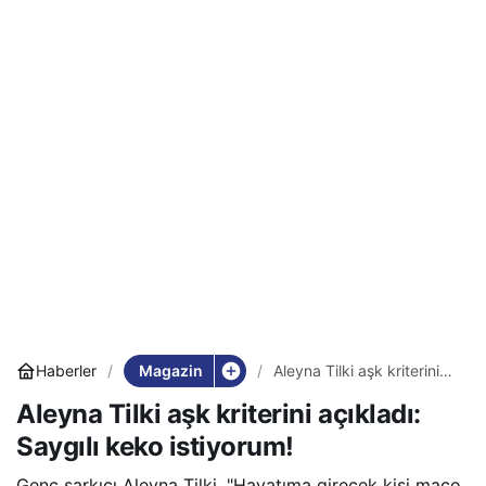
Magazin
Haberler
Aleyna Tilki aşk kriterini
açıkladı: Saygılı keko
Aleyna Tilki aşk kriterini açıkladı:
istiyorum!
Saygılı keko istiyorum!
Genç şarkıcı Aleyna Tilki, "Hayatıma girecek kişi maço