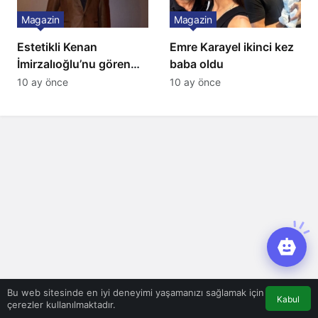
Magazin
Magazin
Estetikli Kenan
Emre Karayel ikinci kez
İmirzalıoğlu’nu gören
baba oldu
tanıyamıyor: Son hali
10 ay önce
10 ay önce
şaşırttı
Bu web sitesinde en iyi deneyimi yaşamanızı sağlamak için
Kabul
çerezler kullanılmaktadır.