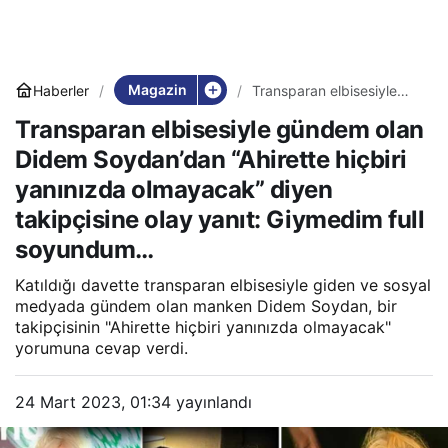
Magazin
Haberler
Transparan elbisesiyle
gündem olan Didem
Transparan elbisesiyle gündem olan
Soydan’dan “Ahirette
hiçbiri yanınızda
Didem Soydan’dan “Ahirette hiçbiri
olmayacak” diyen
takipçisine olay yanıt:
yanınızda olmayacak” diyen
Giymedim full
soyundum…
takipçisine olay yanıt: Giymedim full
soyundum…
Katıldığı davette transparan elbisesiyle giden ve sosyal
medyada gündem olan manken Didem Soydan, bir
takipçisinin "Ahirette hiçbiri yanınızda olmayacak"
yorumuna cevap verdi.
24 Mart 2023, 01:34
yayınlandı