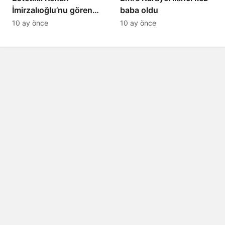
İmirzalıoğlu’nu gören
baba oldu
tanıyamıyor: Son hali
10 ay önce
10 ay önce
şaşırttı