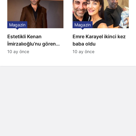
Magazin
Magazin
Estetikli Kenan
Emre Karayel ikinci kez
İmirzalıoğlu’nu gören
baba oldu
tanıyamıyor: Son hali
10 ay önce
10 ay önce
şaşırttı