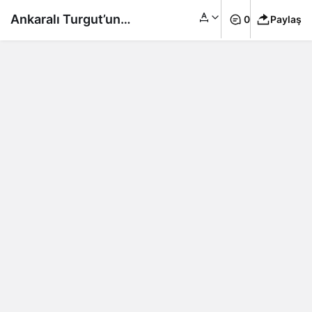
Ankaralı Turgut’un
0
Paylaş
bilinmeyen çocuğu
ortaya çıktı