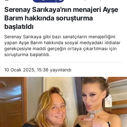
menajeri Ayşe Barım
Serenay Sarıkaya’nın menajeri Ayşe
hakkında soruşturma
başlatıldı
Barım hakkında soruşturma
başlatıldı
Serenay Sarıkaya gibi bazı sanatçıların menajerliğini
yapan Ayşe Barım hakkında sosyal medyadaki iddialar
gerekçesiyle maddi gerçeğin ortaya çıkartılması için
soruşturma başlatıldı.
10 Ocak 2025, 15:36
yayınlandı