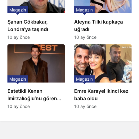
Magazin
Magazin
Şahan Gökbakar,
Aleyna Tilki kapkaça
Londra’ya taşındı
uğradı
10 ay önce
10 ay önce
Magazin
Magazin
Estetikli Kenan
Emre Karayel ikinci kez
İmirzalıoğlu’nu gören
baba oldu
tanıyamıyor: Son hali
10 ay önce
10 ay önce
şaşırttı