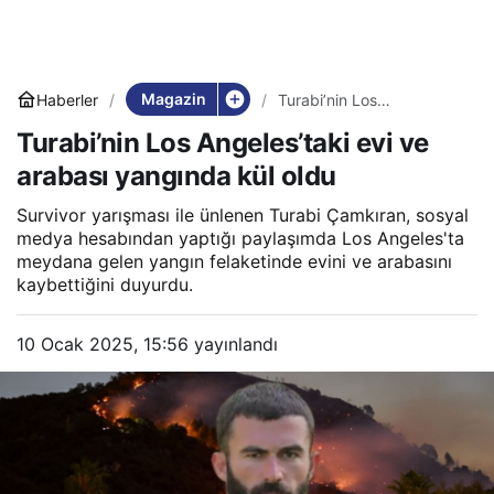
Magazin
Haberler
Turabi’nin Los
Angeles’taki evi ve
Turabi’nin Los Angeles’taki evi ve
arabası yangında kül oldu
arabası yangında kül oldu
Survivor yarışması ile ünlenen Turabi Çamkıran, sosyal
medya hesabından yaptığı paylaşımda Los Angeles'ta
meydana gelen yangın felaketinde evini ve arabasını
kaybettiğini duyurdu.
10 Ocak 2025, 15:56
yayınlandı