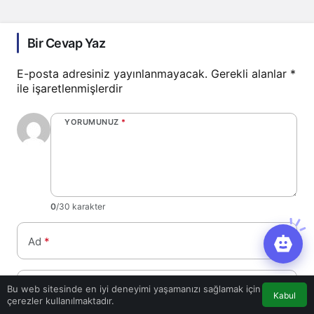
Bir Cevap Yaz
E-posta adresiniz yayınlanmayacak.
Gerekli alanlar
*
ile işaretlenmişlerdir
YORUMUNUZ
*
0
/30 karakter
Ad
*
E-Posta
*
Bu web sitesinde en iyi deneyimi yaşamanızı sağlamak için
Kabul
çerezler kullanılmaktadır.
Bir dahaki sefere yorum yaptığımda kullanılmak üzere adımı, e-