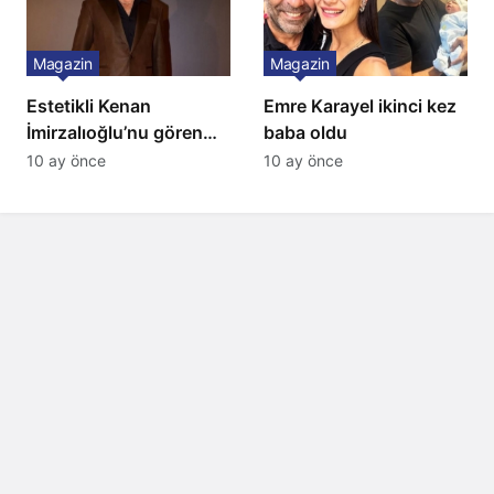
Magazin
Magazin
Estetikli Kenan
Emre Karayel ikinci kez
İmirzalıoğlu’nu gören
baba oldu
tanıyamıyor: Son hali
10 ay önce
10 ay önce
şaşırttı