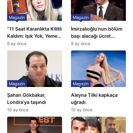
Magazin
Magazin
“11 Saat Karanlıkta Kilitli
İmirzalıoğlu’nun bölüm
Kaldım: Işık Yok, Yemek
başı alacağı ücret
Yok, Tuvalet Yok!”
Türkiye’de bir ilk:
6 ay önce
9 ay önce
Çağla Şikel’den Şok
Gözünü 2 ilçeye dikti!
İtiraf
Magazin
Magazin
Şahan Gökbakar,
Aleyna Tilki kapkaça
Londra’ya taşındı
uğradı
10 ay önce
10 ay önce