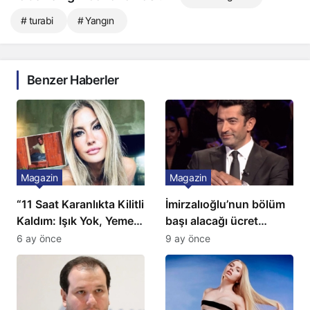
# turabi
# Yangın
Benzer Haberler
Magazin
Magazin
“11 Saat Karanlıkta Kilitli
İmirzalıoğlu’nun bölüm
Kaldım: Işık Yok, Yemek
başı alacağı ücret
Yok, Tuvalet Yok!”
Türkiye’de bir ilk:
6 ay önce
9 ay önce
Çağla Şikel’den Şok
Gözünü 2 ilçeye dikti!
İtiraf