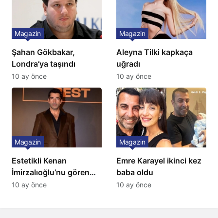
Magazin
Magazin
Şahan Gökbakar,
Aleyna Tilki kapkaça
Londra’ya taşındı
uğradı
10 ay önce
10 ay önce
Magazin
Magazin
Estetikli Kenan
Emre Karayel ikinci kez
İmirzalıoğlu’nu gören
baba oldu
tanıyamıyor: Son hali
10 ay önce
10 ay önce
şaşırttı