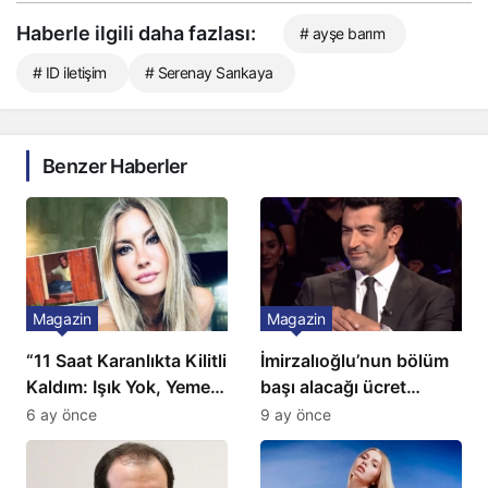
Haberle ilgili daha fazlası:
# ayşe barım
# ID iletişim
# Serenay Sarıkaya
Benzer Haberler
Magazin
Magazin
“11 Saat Karanlıkta Kilitli
İmirzalıoğlu’nun bölüm
Kaldım: Işık Yok, Yemek
başı alacağı ücret
Yok, Tuvalet Yok!”
Türkiye’de bir ilk:
6 ay önce
9 ay önce
Çağla Şikel’den Şok
Gözünü 2 ilçeye dikti!
İtiraf