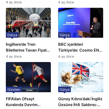
kriz: Büyükelçilikten
Günlük Kaos Kapıda
4 ay önce
4 ay önce
açıklama!
Dünya
Dünya
İngiltere’de Tren
BBC içerikleri
Biletlerine Tavan Fiyat:
Türkiye’de: Cosmo EN
Ulaşımda Yeni
ve BBC Player yayında
4 ay önce
4 ay önce
Düzenleme
Gündem
Dünya
FIFA’dan Ofsayt
Güney Kıbrıs’daki İngiliz
Kuralında Devrim
Üssüne İHA Saldırısı: