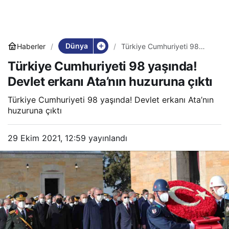
Dünya
Haberler
Türkiye Cumhuriyeti 98
yaşında! Devlet erkanı
Türkiye Cumhuriyeti 98 yaşında!
Ata’nın huzuruna çıktı
Devlet erkanı Ata’nın huzuruna çıktı
Türkiye Cumhuriyeti 98 yaşında! Devlet erkanı Ata’nın
huzuruna çıktı
29 Ekim 2021, 12:59
yayınlandı