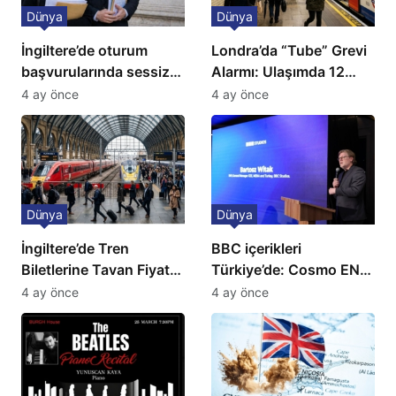
Dünya
Dünya
İngiltere’de oturum
Londra’da “Tube” Grevi
başvurularında sessiz
Alarmı: Ulaşımda 12
kriz: Büyükelçilikten
Günlük Kaos Kapıda
4 ay önce
4 ay önce
açıklama!
Dünya
Dünya
İngiltere’de Tren
BBC içerikleri
Biletlerine Tavan Fiyat:
Türkiye’de: Cosmo EN
Ulaşımda Yeni
ve BBC Player yayında
4 ay önce
4 ay önce
Düzenleme