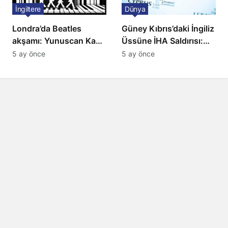
İngiltere
Dünya
Londra’da Beatles
Güney Kıbrıs’daki İngiliz
akşamı: Yunuscan Kaya
Üssüne İHA Saldırısı:
klasik yorumuyla
Patlama, Sirenler ve
5 ay önce
5 ay önce
sahnede
Alarm Durumu