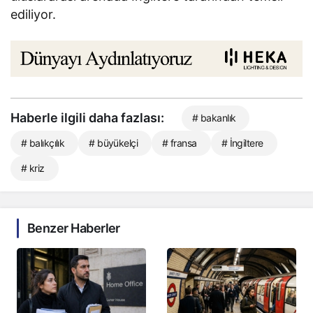
ediliyor.
Haberle ilgili daha fazlası:
# bakanlık
# balıkçılık
# büyükelçi
# fransa
# İngiltere
# kriz
Benzer Haberler