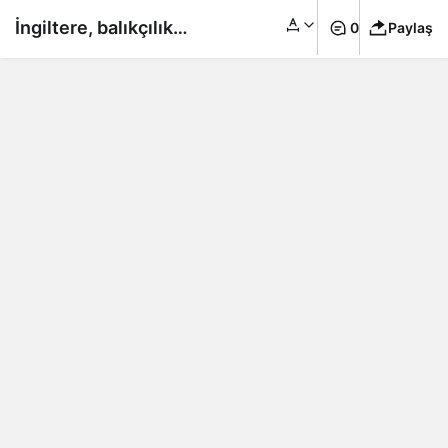
İngiltere, balıkçılık
0
Paylaş
sorunu nedeniyle
Fransa’nın Londra
Büyükelçisini
bakanlığa çağırdı