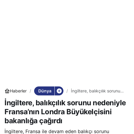
Dünya
Haberler
İngiltere, balıkçılık sorunu
nedeniyle Fransa’nın Londra
İngiltere, balıkçılık sorunu nedeniyle
Büyükelçisini bakanlığa
çağırdı
Fransa’nın Londra Büyükelçisini
bakanlığa çağırdı
İngiltere, Fransa ile devam eden balıkçı sorunu