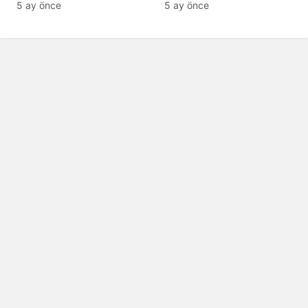
Niteliğinde Onay
Patlama, Sirenler ve
5 ay önce
5 ay önce
Alarm Durumu