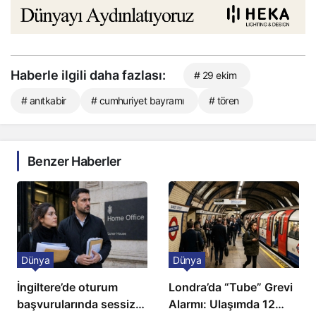
Haberle ilgili daha fazlası:
# 29 ekim
# anıtkabir
# cumhuriyet bayramı
# tören
Benzer Haberler
Dünya
Dünya
İngiltere’de oturum
Londra’da “Tube” Grevi
başvurularında sessiz
Alarmı: Ulaşımda 12