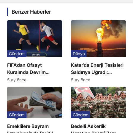
Benzer Haberler
Gündem
Dünya
FIFA’dan Ofsayt
Katar’da Enerji Tesisleri
Kuralında Devrim
Saldırıya Uğradı:
Niteliğinde Onay
Avrupa’da Doğalgaz
5 ay önce
5 ay önce
Fiyatlarında Sert Artış
Gündem
Gündem
Emeklilere Bayram
Bedelli Askerlik