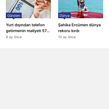
Gündem
Dünya
Yurt dışından telefon
Şahika Ercümen dünya
getirmenin maliyeti 57
rekoru kırdı
bin lira oldu
8 ay önce
10 ay önce