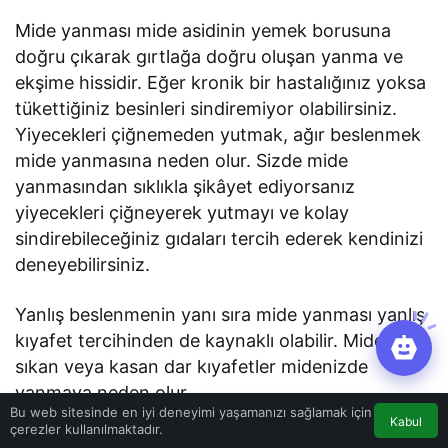
Mide yanması mide asidinin yemek borusuna
doğru çıkarak gırtlağa doğru oluşan yanma ve
ekşime hissidir. Eğer kronik bir hastalığınız yoksa
tükettiğiniz besinleri sindiremiyor olabilirsiniz.
Yiyecekleri çiğnemeden yutmak, ağır beslenmek
mide yanmasına neden olur. Sizde mide
yanmasından sıklıkla şikâyet ediyorsanız
yiyecekleri çiğneyerek yutmayı ve kolay
sindirebileceğiniz gıdaları tercih ederek kendinizi
deneyebilirsiniz.
Yanlış beslenmenin yanı sıra mide yanması yanlış
kıyafet tercihinden de kaynaklı olabilir. Midenizi
sıkan veya kasan dar kıyafetler midenizde
yanmaya neden olur.
Bu web sitesinde en iyi deneyimi yaşamanızı sağlamak için
Kabul
çerezler kullanılmaktadır.
MİDE YANMASINI ARTIRAN BESİNLER