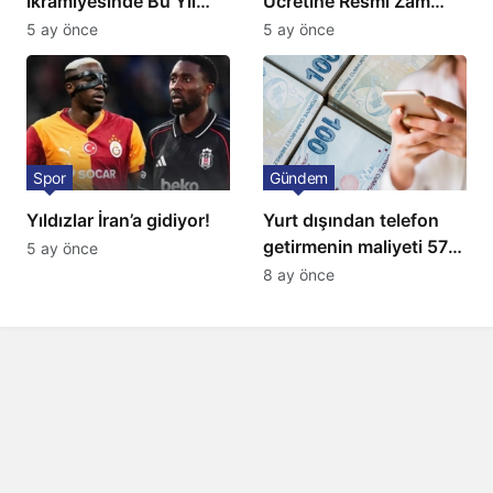
İkramiyesinde Bu Yıl
Ücretine Resmî Zam
Artış Gelmeyecek
Geliyor
5 ay önce
5 ay önce
Spor
Gündem
Yıldızlar İran’a gidiyor!
Yurt dışından telefon
getirmenin maliyeti 57
5 ay önce
bin lira oldu
8 ay önce