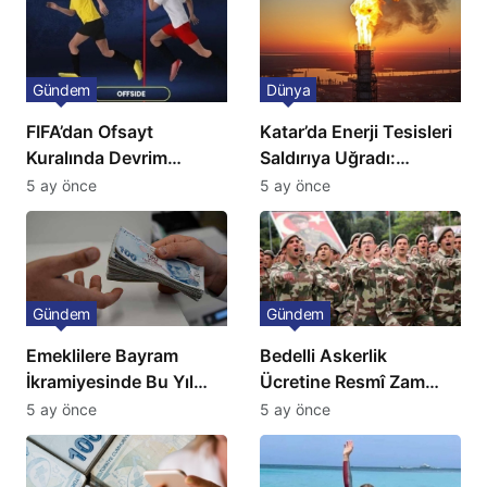
Gündem
Dünya
FIFA’dan Ofsayt
Katar’da Enerji Tesisleri
Kuralında Devrim
Saldırıya Uğradı:
Niteliğinde Onay
Avrupa’da Doğalgaz
5 ay önce
5 ay önce
Fiyatlarında Sert Artış
Gündem
Gündem
Emeklilere Bayram
Bedelli Askerlik
İkramiyesinde Bu Yıl
Ücretine Resmî Zam
Artış Gelmeyecek
Geliyor
5 ay önce
5 ay önce