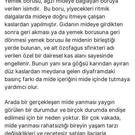
Yemek borusu, ağzı mideye bağlayan boruya
verilen isimdir. Bu boru, yiyecekleri ritmik
dalgalarda mideye doğru itmeye çalışan
kaslardan yapılmıştır. Gıdanın mideye girdikten
sonra geri akması ya da yemek borusuna geri
dönmesi yemek borusu ile midenin birleştiği
yerde bulunan, ve alt özofagus sfinkteri adı
verilen özel bir dairesel kas alanı sayesinde
engellenir. Bunun yanı sıra göğsü karından ayıran
düz kaslardan meydana gelen diyaframdaki
basınç farkı da mide içeriğini mide içinde tutmaya
yardımcı olur.
Arada bir gerçekleşen mide yanması yaygın
görülen bir durumdur ve birçok durumda endişe
edilmesi için bir neden yoktur. Bir çok vakada,
mide yanması rahatsızlığı bireyin yaşam tarzı
değişiklikleri ve reçetesiz satılan ilaçlarla