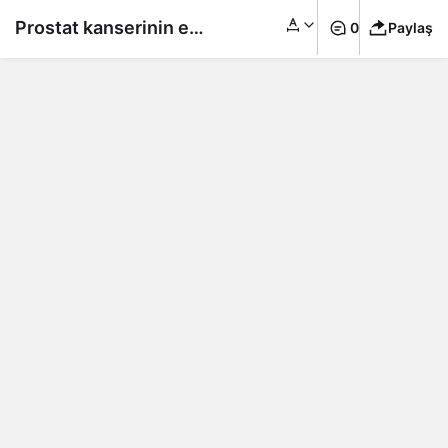
Prostat kanserinin en
0
Paylaş
yaygın belirtileri
neler? Prostat kanseri
nedir?