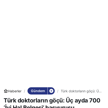
Gündem
Haberler
Türk doktorların göçü: Üç
ayda 700 ‘İyi Hal Belgesi’
Türk doktorların göçü: Üç ayda 700
başvurusu
‘İyi Hal Belgesi’ başvurusu