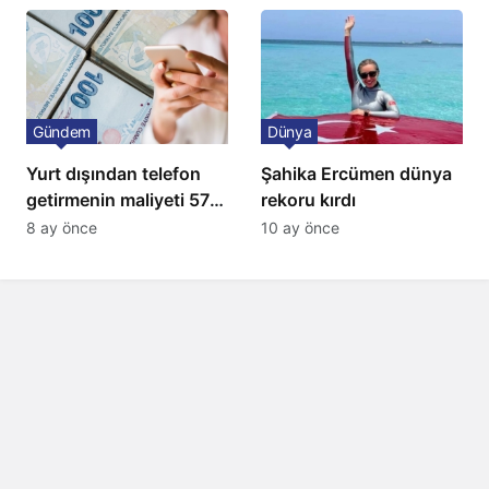
Gündem
Dünya
Yurt dışından telefon
Şahika Ercümen dünya
getirmenin maliyeti 57
rekoru kırdı
bin lira oldu
8 ay önce
10 ay önce