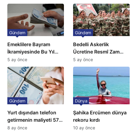
Fiyatlarında Sert Artış
Gündem
Gündem
Emeklilere Bayram
Bedelli Askerlik
İkramiyesinde Bu Yıl
Ücretine Resmî Zam
Artış Gelmeyecek
Geliyor
5 ay önce
5 ay önce
Gündem
Dünya
Yurt dışından telefon
Şahika Ercümen dünya
getirmenin maliyeti 57
rekoru kırdı
bin lira oldu
8 ay önce
10 ay önce