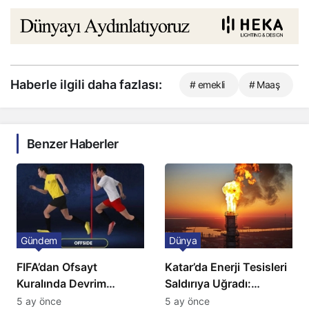
Haberle ilgili daha fazlası:
# emekli
# Maaş
Benzer Haberler
Gündem
Dünya
FIFA’dan Ofsayt
Katar’da Enerji Tesisleri
Kuralında Devrim
Saldırıya Uğradı:
Niteliğinde Onay
Avrupa’da Doğalgaz
5 ay önce
5 ay önce