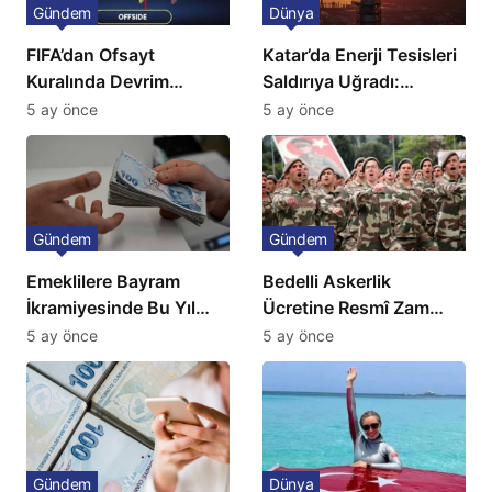
Gündem
Dünya
FIFA’dan Ofsayt
Katar’da Enerji Tesisleri
Kuralında Devrim
Saldırıya Uğradı:
Niteliğinde Onay
Avrupa’da Doğalgaz
5 ay önce
5 ay önce
Fiyatlarında Sert Artış
Gündem
Gündem
Emeklilere Bayram
Bedelli Askerlik
İkramiyesinde Bu Yıl
Ücretine Resmî Zam
Artış Gelmeyecek
Geliyor
5 ay önce
5 ay önce
Gündem
Dünya