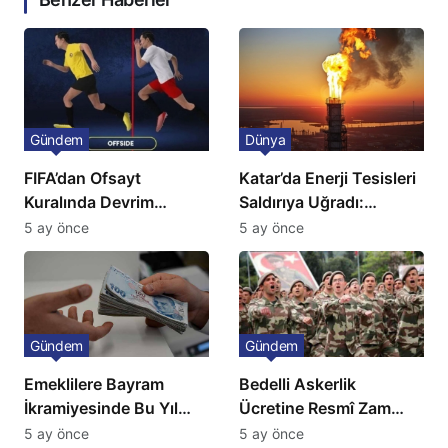
Gündem
Dünya
FIFA’dan Ofsayt
Katar’da Enerji Tesisleri
Kuralında Devrim
Saldırıya Uğradı:
Niteliğinde Onay
Avrupa’da Doğalgaz
5 ay önce
5 ay önce
Fiyatlarında Sert Artış
Gündem
Gündem
Emeklilere Bayram
Bedelli Askerlik
İkramiyesinde Bu Yıl
Ücretine Resmî Zam
Artış Gelmeyecek
Geliyor
5 ay önce
5 ay önce