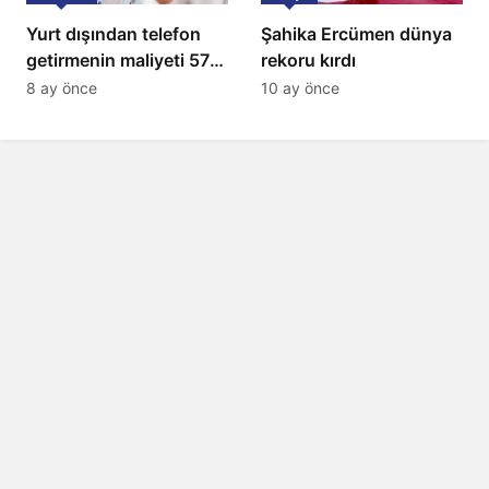
Yurt dışından telefon
Şahika Ercümen dünya
getirmenin maliyeti 57
rekoru kırdı
bin lira oldu
8 ay önce
10 ay önce