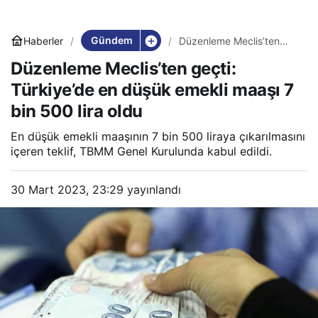
Gündem
Haberler
Düzenleme Meclis’ten
geçti: Türkiye’de en
Düzenleme Meclis’ten geçti:
düşük emekli maaşı 7 bin
500 lira oldu
Türkiye’de en düşük emekli maaşı 7
bin 500 lira oldu
En düşük emekli maaşının 7 bin 500 liraya çıkarılmasını
içeren teklif, TBMM Genel Kurulunda kabul edildi.
30 Mart 2023, 23:29
yayınlandı