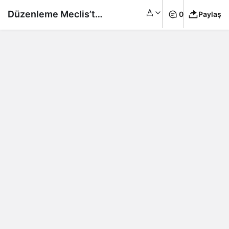
Düzenleme Meclis’ten
0
Paylaş
geçti: Türkiye’de en
düşük emekli maaşı 7
bin 500 lira oldu