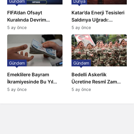
Gündem
Dünya
FIFA’dan Ofsayt
Katar’da Enerji Tesisleri
Kuralında Devrim
Saldırıya Uğradı:
Niteliğinde Onay
Avrupa’da Doğalgaz
5 ay önce
5 ay önce
Fiyatlarında Sert Artış
Gündem
Gündem
Emeklilere Bayram
Bedelli Askerlik
İkramiyesinde Bu Yıl
Ücretine Resmî Zam
Artış Gelmeyecek
Geliyor
5 ay önce
5 ay önce