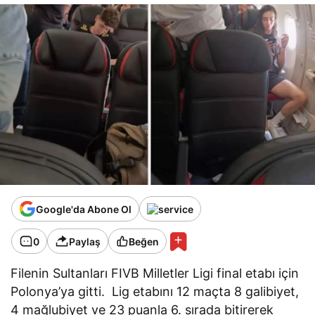
Google'da Abone Ol
0
Paylaş
Beğen
Filenin Sultanları FIVB Milletler Ligi final etabı için
Polonya’ya gitti. Lig etabını 12 maçta 8 galibiyet,
4 mağlubiyet ve 23 puanla 6. sırada bitirerek