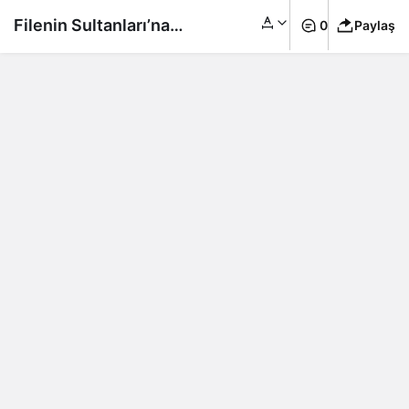
Filenin Sultanları’na
0
Paylaş
büyük ayıp! Tepki
çeken görüntüler