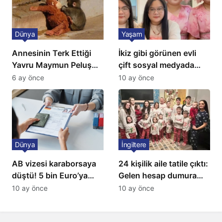
Dünya
Yaşam
Annesinin Terk Ettiği
İkiz gibi görünen evli
Yavru Maymun Peluş
çift sosyal medyada
Oyuncağını Anne Bildi
gündem oldu
6 ay önce
10 ay önce
Dünya
İngiltere
AB vizesi karaborsaya
24 kişilik aile tatile çıktı:
düştü! 5 bin Euro’ya
Gelen hesap dumura
varan fiyatlarla
uğrattı
10 ay önce
10 ay önce
satıyorlar