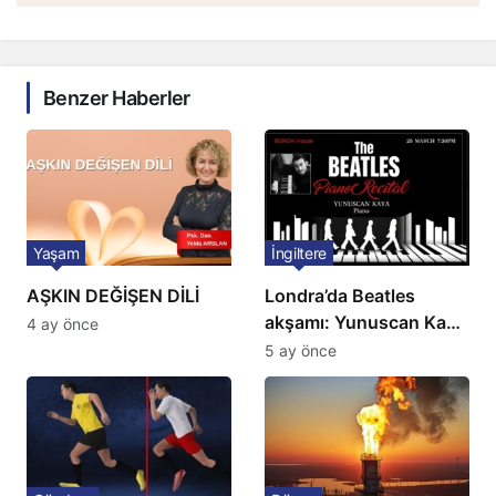
Benzer Haberler
Yaşam
İngiltere
AŞKIN DEĞİŞEN DİLİ
Londra’da Beatles
akşamı: Yunuscan Kaya
4 ay önce
klasik yorumuyla
5 ay önce
sahnede