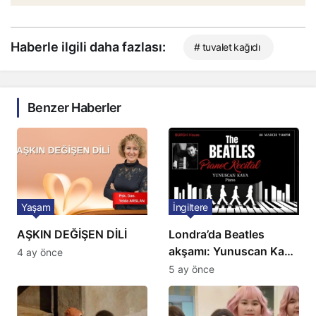
Haberle ilgili daha fazlası:
# tuvalet kağıdı
Benzer Haberler
Yaşam
İngiltere
AŞKIN DEĞİŞEN DİLİ
Londra’da Beatles
akşamı: Yunuscan Kaya
4 ay önce
klasik yorumuyla
5 ay önce
sahnede