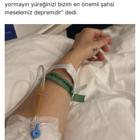
yormayın yüreğinizi bizim en önemli şahsi
meselemiz depremdir” dedi.