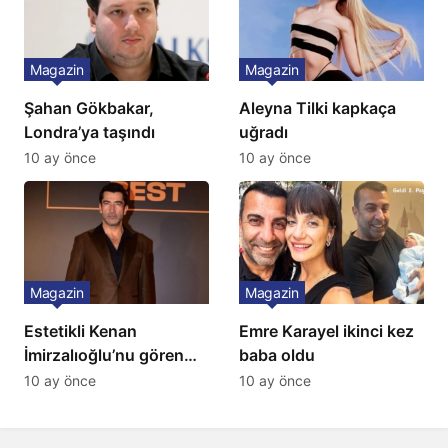
Magazin
Magazin
Şahan Gökbakar,
Aleyna Tilki kapkaça
Londra’ya taşındı
uğradı
10 ay önce
10 ay önce
Magazin
Magazin
Estetikli Kenan
Emre Karayel ikinci kez
İmirzalıoğlu’nu gören
baba oldu
tanıyamıyor: Son hali
10 ay önce
10 ay önce
şaşırttı