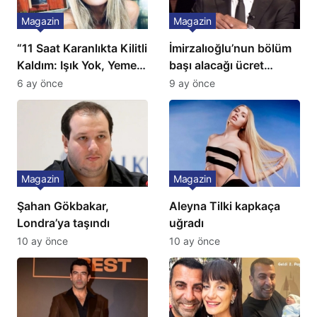
Magazin
Magazin
“11 Saat Karanlıkta Kilitli
İmirzalıoğlu’nun bölüm
Kaldım: Işık Yok, Yemek
başı alacağı ücret
Yok, Tuvalet Yok!”
Türkiye’de bir ilk:
6 ay önce
9 ay önce
Çağla Şikel’den Şok
Gözünü 2 ilçeye dikti!
İtiraf
Magazin
Magazin
Şahan Gökbakar,
Aleyna Tilki kapkaça
Londra’ya taşındı
uğradı
10 ay önce
10 ay önce