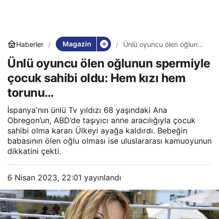
Magazin
Haberler
Ünlü oyuncu ölen oğlunun
spermiyle çocuk sahibi
Ünlü oyuncu ölen oğlunun spermiyle
oldu: Hem kızı hem
torunu…
çocuk sahibi oldu: Hem kızı hem
torunu…
İspanya'nın ünlü Tv yıldızı 68 yaşındaki Ana
Obregon’un, ABD’de taşıyıcı anne aracılığıyla çocuk
sahibi olma kararı Ülkeyi ayağa kaldırdı. Bebeğin
babasının ölen oğlu olması ise uluslararası kamuoyunun
dikkatini çekti.
6 Nisan 2023, 22:01
yayınlandı