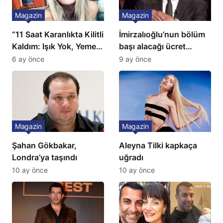
Magazin
Magazin
“11 Saat Karanlıkta Kilitli
İmirzalıoğlu’nun bölüm
Kaldım: Işık Yok, Yemek
başı alacağı ücret
Yok, Tuvalet Yok!”
Türkiye’de bir ilk:
6 ay önce
9 ay önce
Çağla Şikel’den Şok
Gözünü 2 ilçeye dikti!
İtiraf
Magazin
Magazin
Şahan Gökbakar,
Aleyna Tilki kapkaça
Londra’ya taşındı
uğradı
10 ay önce
10 ay önce