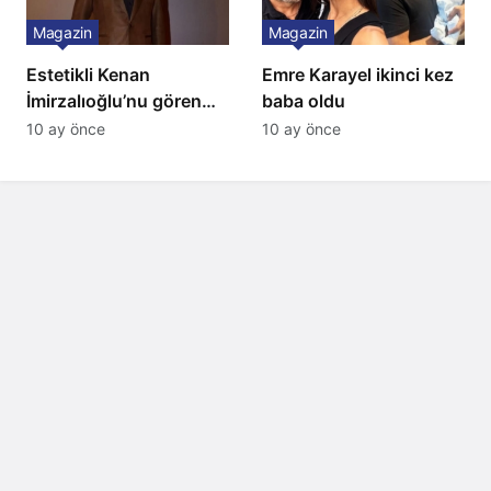
Magazin
Magazin
Estetikli Kenan
Emre Karayel ikinci kez
İmirzalıoğlu’nu gören
baba oldu
tanıyamıyor: Son hali
10 ay önce
10 ay önce
şaşırttı