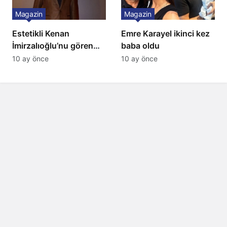
Magazin
Magazin
Estetikli Kenan
Emre Karayel ikinci kez
İmirzalıoğlu’nu gören
baba oldu
tanıyamıyor: Son hali
10 ay önce
10 ay önce
şaşırttı