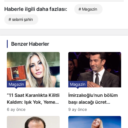
Haberle ilgili daha fazlası:
# Magazin
# selami şahin
Benzer Haberler
Magazin
Magazin
“11 Saat Karanlıkta Kilitli
İmirzalıoğlu’nun bölüm
Kaldım: Işık Yok, Yemek
başı alacağı ücret
Yok, Tuvalet Yok!”
Türkiye’de bir ilk:
6 ay önce
9 ay önce
Çağla Şikel’den Şok
Gözünü 2 ilçeye dikti!
İtiraf