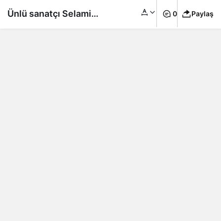
Ünlü sanatçı Selami
0
Paylaş
Şahin’in acı günü