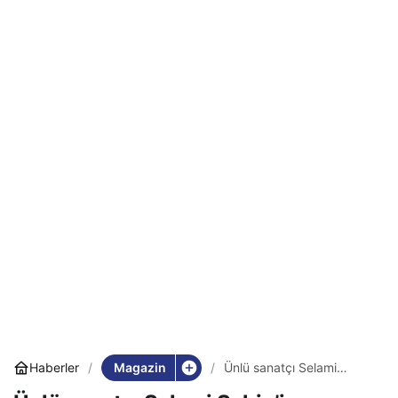
Magazin
Haberler
Ünlü sanatçı Selami
Şahin’in acı günü