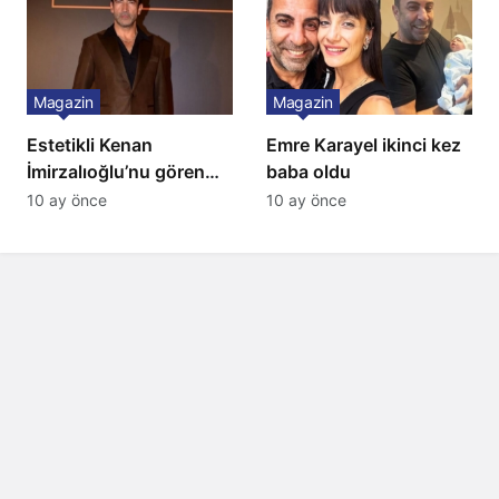
Magazin
Magazin
Estetikli Kenan
Emre Karayel ikinci kez
İmirzalıoğlu’nu gören
baba oldu
tanıyamıyor: Son hali
10 ay önce
10 ay önce
şaşırttı