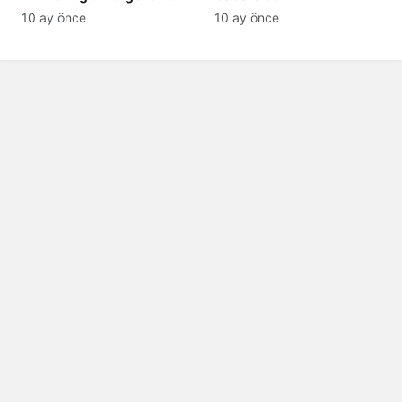
tanıyamıyor: Son hali
10 ay önce
10 ay önce
şaşırttı