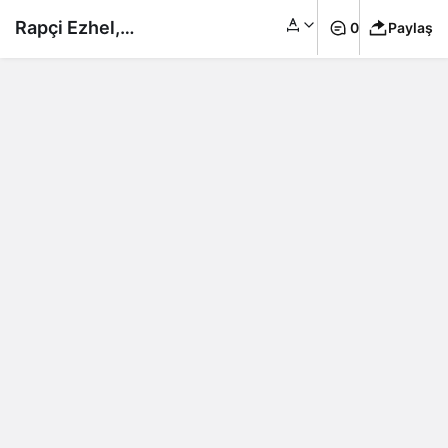
Rapçi Ezhel,
0
Paylaş
Almanya’da
depremzedeler için
yardım konseri
verecek