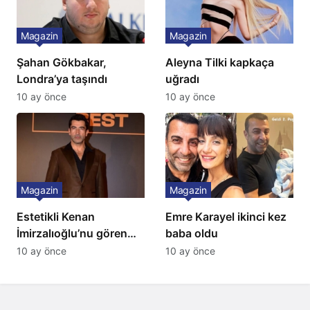
Magazin
Magazin
Şahan Gökbakar,
Aleyna Tilki kapkaça
Londra’ya taşındı
uğradı
10 ay önce
10 ay önce
Magazin
Magazin
Estetikli Kenan
Emre Karayel ikinci kez
İmirzalıoğlu’nu gören
baba oldu
tanıyamıyor: Son hali
10 ay önce
10 ay önce
şaşırttı