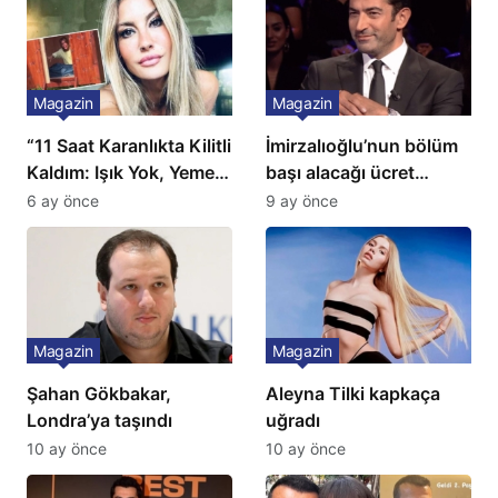
Magazin
Magazin
“11 Saat Karanlıkta Kilitli
İmirzalıoğlu’nun bölüm
Kaldım: Işık Yok, Yemek
başı alacağı ücret
Yok, Tuvalet Yok!”
Türkiye’de bir ilk:
6 ay önce
9 ay önce
Çağla Şikel’den Şok
Gözünü 2 ilçeye dikti!
İtiraf
Magazin
Magazin
Şahan Gökbakar,
Aleyna Tilki kapkaça
Londra’ya taşındı
uğradı
10 ay önce
10 ay önce