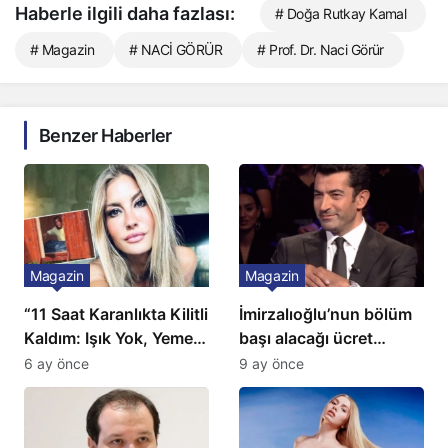
Haberle ilgili daha fazlası:
# Doğa Rutkay Kamal
# Magazin
# NACİ GÖRÜR
# Prof. Dr. Naci Görür
Benzer Haberler
Magazin
Magazin
“11 Saat Karanlıkta Kilitli
İmirzalıoğlu’nun bölüm
Kaldım: Işık Yok, Yemek
başı alacağı ücret
Yok, Tuvalet Yok!”
Türkiye’de bir ilk:
6 ay önce
9 ay önce
Çağla Şikel’den Şok
Gözünü 2 ilçeye dikti!
İtiraf