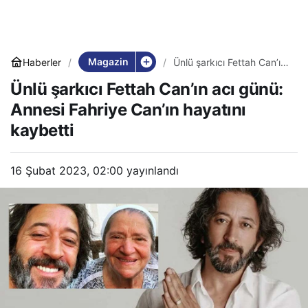
Magazin
Haberler
Ünlü şarkıcı Fettah Can’ın
acı günü: Annesi Fahriye
Ünlü şarkıcı Fettah Can’ın acı günü:
Can’ın hayatını kaybetti
Annesi Fahriye Can’ın hayatını
kaybetti
16 Şubat 2023, 02:00
yayınlandı