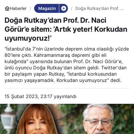
Magazin
Haberler
Doğa Rutkay’dan Prof. Dr.
Naci Görür’e sitem: ‘Artık
Doğa Rutkay’dan Prof. Dr. Naci
yeter! Korkudan
uyumuyoruz!’
Görür’e sitem: ‘Artık yeter! Korkudan
uyumuyoruz!’
"İstanbul'da 7'nin üzerinde deprem olma olasılığı yüzde
80'lere çıktı. Kahramanmaraş depremi gibi eli
kulağında" uyarısında bulunan Prof. Dr. Naci Görür'e,
ünlü oyuncu Doğa Rutkay'dan sitem geldi. Twitter'dan
bir paylaşım yapan Rutkay, "İstanbul korkusundan
yasımızı yaşayamadık. Korkudan uyumuyoruz" dedi.
15 Şubat 2023, 23:17
yayınlandı