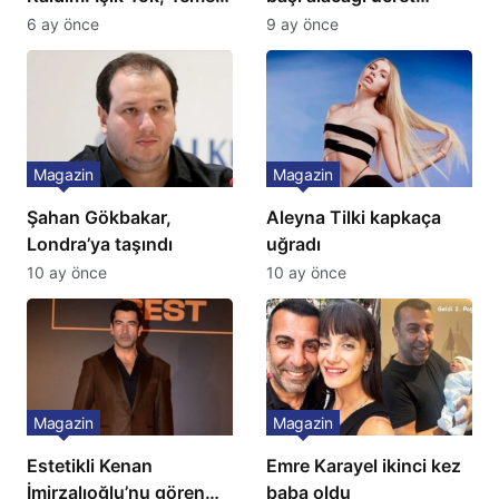
Yok, Tuvalet Yok!”
Türkiye’de bir ilk:
6 ay önce
9 ay önce
Çağla Şikel’den Şok
Gözünü 2 ilçeye dikti!
İtiraf
Magazin
Magazin
Şahan Gökbakar,
Aleyna Tilki kapkaça
Londra’ya taşındı
uğradı
10 ay önce
10 ay önce
Magazin
Magazin
Estetikli Kenan
Emre Karayel ikinci kez
İmirzalıoğlu’nu gören
baba oldu