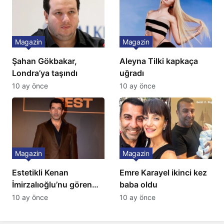
Magazin
Magazin
Şahan Gökbakar,
Aleyna Tilki kapkaça
Londra’ya taşındı
uğradı
10 ay önce
10 ay önce
Magazin
Magazin
Estetikli Kenan
Emre Karayel ikinci kez
İmirzalıoğlu’nu gören
baba oldu
tanıyamıyor: Son hali
10 ay önce
10 ay önce
şaşırttı