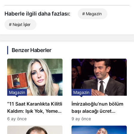
Haberle ilgili daha fazlası:
# Magazin
# Nejat İşler
Benzer Haberler
Magazin
Magazin
“11 Saat Karanlıkta Kilitli
İmirzalıoğlu’nun bölüm
Kaldım: Işık Yok, Yemek
başı alacağı ücret
Yok, Tuvalet Yok!”
Türkiye’de bir ilk:
6 ay önce
9 ay önce
Çağla Şikel’den Şok
Gözünü 2 ilçeye dikti!
İtiraf