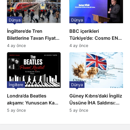
Dünya
Dünya
İngiltere’de Tren
BBC içerikleri
Biletlerine Tavan Fiyat:
Türkiye’de: Cosmo EN
Ulaşımda Yeni
ve BBC Player yayında
4 ay önce
4 ay önce
Düzenleme
İngiltere
Dünya
Londra’da Beatles
Güney Kıbrıs’daki İngiliz
akşamı: Yunuscan Kaya
Üssüne İHA Saldırısı:
klasik yorumuyla
Patlama, Sirenler ve
5 ay önce
5 ay önce
sahnede
Alarm Durumu