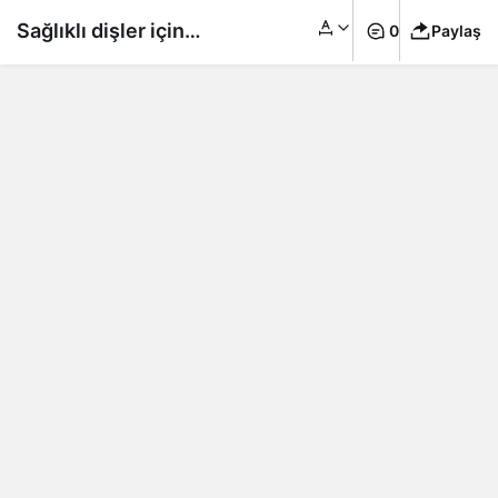
Sağlıklı dişler için
0
Paylaş
tercih edilmesi ve
kaçınılması gereken
yiyecekler