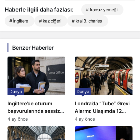
Haberle ilgili daha fazlası:
# fransız yemeği
# İngiltere
# kaz ciğeri
# kral 3. charles
Benzer Haberler
Dünya
Dünya
İngiltere’de oturum
Londra’da “Tube” Grevi
başvurularında sessiz
Alarmı: Ulaşımda 12
kriz: Büyükelçilikten
Günlük Kaos Kapıda
4 ay önce
4 ay önce
açıklama!