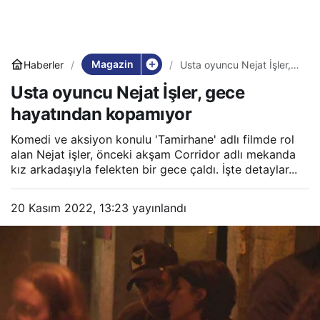
Magazin
Haberler
Usta oyuncu Nejat İşler,
gece hayatından
Usta oyuncu Nejat İşler, gece
kopamıyor
hayatından kopamıyor
Komedi ve aksiyon konulu 'Tamirhane' adlı filmde rol
alan Nejat işler, önceki akşam Corridor adlı mekanda
kız arkadaşıyla felekten bir gece çaldı. İşte detaylar...
20 Kasım 2022, 13:23
yayınlandı