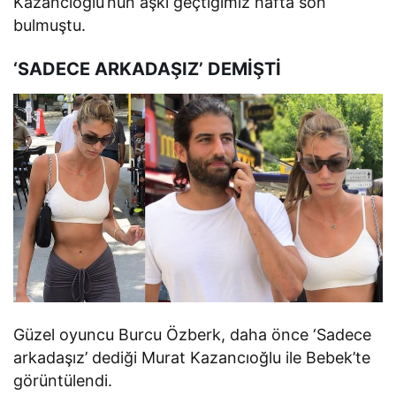
Kazancıoğlu’nun aşkı geçtiğimiz hafta son
bulmuştu.
‘SADECE ARKADAŞIZ’ DEMİŞTİ
Güzel oyuncu Burcu Özberk, daha önce ‘Sadece
arkadaşız’ dediği Murat Kazancıoğlu ile Bebek’te
görüntülendi.