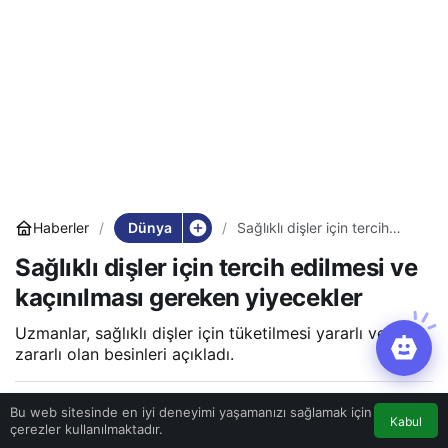
Dünya
Haberler
Sağlıklı dişler için tercih
edilmesi ve kaçınılması
Sağlıklı dişler için tercih edilmesi ve
gereken yiyecekler
kaçınılması gereken yiyecekler
Uzmanlar, sağlıklı dişler için tüketilmesi yararlı ve
zararlı olan besinleri açıkladı.
19 Kasım 2022, 18:25
yayınlandı
Bu web sitesinde en iyi deneyimi yaşamanızı sağlamak için
Kabul
çerezler kullanılmaktadır.