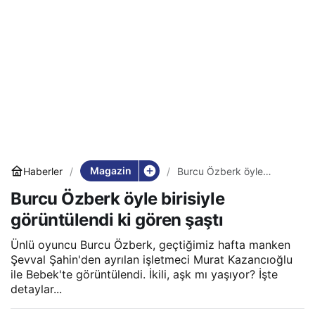
Magazin
Haberler
Burcu Özberk öyle
birisiyle görüntülendi ki
Burcu Özberk öyle birisiyle
gören şaştı
görüntülendi ki gören şaştı
Ünlü oyuncu Burcu Özberk, geçtiğimiz hafta manken
Şevval Şahin'den ayrılan işletmeci Murat Kazancıoğlu
ile Bebek'te görüntülendi. İkili, aşk mı yaşıyor? İşte
detaylar...