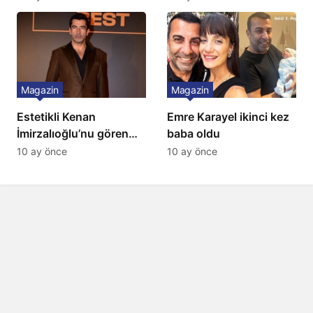
Magazin
Magazin
Estetikli Kenan
Emre Karayel ikinci kez
İmirzalıoğlu’nu gören
baba oldu
tanıyamıyor: Son hali
10 ay önce
10 ay önce
şaşırttı