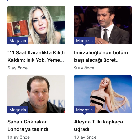
Magazin
Magazin
“11 Saat Karanlıkta Kilitli
İmirzalıoğlu’nun bölüm
Kaldım: Işık Yok, Yemek
başı alacağı ücret
Yok, Tuvalet Yok!”
Türkiye’de bir ilk:
6 ay önce
9 ay önce
Çağla Şikel’den Şok
Gözünü 2 ilçeye dikti!
İtiraf
Magazin
Magazin
Şahan Gökbakar,
Aleyna Tilki kapkaça
Londra’ya taşındı
uğradı
10 ay önce
10 ay önce