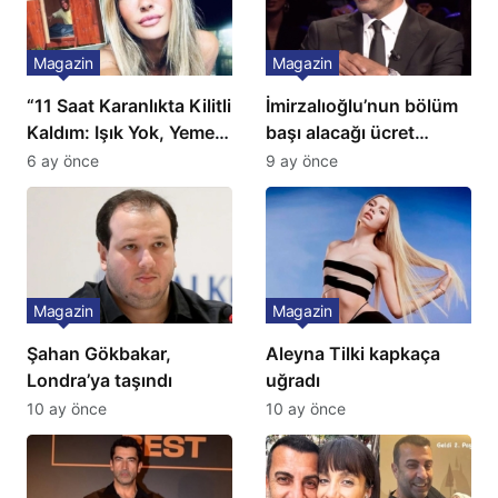
Magazin
Magazin
“11 Saat Karanlıkta Kilitli
İmirzalıoğlu’nun bölüm
Kaldım: Işık Yok, Yemek
başı alacağı ücret
Yok, Tuvalet Yok!”
Türkiye’de bir ilk:
6 ay önce
9 ay önce
Çağla Şikel’den Şok
Gözünü 2 ilçeye dikti!
İtiraf
Magazin
Magazin
Şahan Gökbakar,
Aleyna Tilki kapkaça
Londra’ya taşındı
uğradı
10 ay önce
10 ay önce