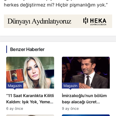
herkes değiştirmez mi? Hiçbir pişmanlığım yok.”
Benzer Haberler
Magazin
Magazin
“11 Saat Karanlıkta Kilitli
İmirzalıoğlu’nun bölüm
Kaldım: Işık Yok, Yemek
başı alacağı ücret
Yok, Tuvalet Yok!”
Türkiye’de bir ilk:
6 ay önce
9 ay önce
Çağla Şikel’den Şok
Gözünü 2 ilçeye dikti!