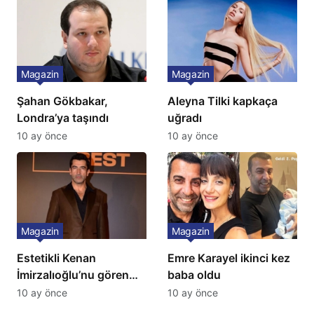
İtiraf
Magazin
Magazin
Şahan Gökbakar,
Aleyna Tilki kapkaça
Londra’ya taşındı
uğradı
10 ay önce
10 ay önce
Magazin
Magazin
Estetikli Kenan
Emre Karayel ikinci kez
İmirzalıoğlu’nu gören
baba oldu
tanıyamıyor: Son hali
10 ay önce
10 ay önce
şaşırttı