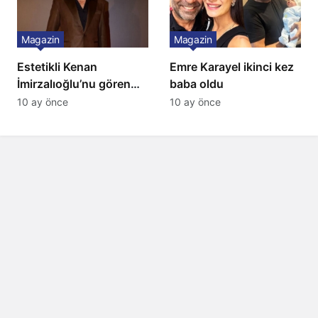
Magazin
Magazin
Estetikli Kenan
Emre Karayel ikinci kez
İmirzalıoğlu’nu gören
baba oldu
tanıyamıyor: Son hali
10 ay önce
10 ay önce
şaşırttı