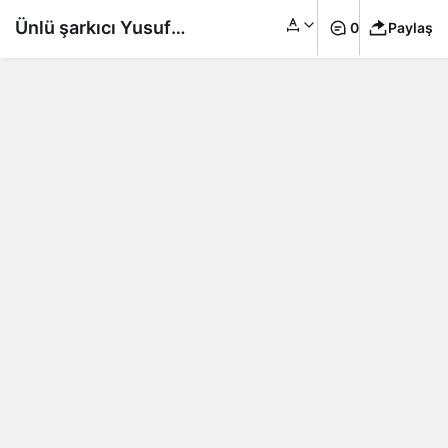
Ünlü şarkıcı Yusuf
0
Paylaş
Güney Türkiye’yi terk
edeceğini açıkladı