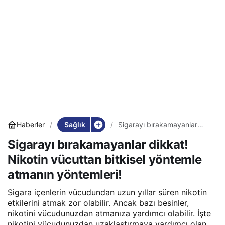
Sağlık
Haberler
Sigarayı bırakamayanlar
dikkat! Nikotin vücuttan
Sigarayı bırakamayanlar dikkat!
bitkisel yöntemle atmanın
yöntemleri!
Nikotin vücuttan bitkisel yöntemle
atmanın yöntemleri!
Sigara içenlerin vücudundan uzun yıllar süren nikotin
etkilerini atmak zor olabilir. Ancak bazı besinler,
nikotini vücudunuzdan atmanıza yardımcı olabilir. İşte
nikotini vücudunuzdan uzaklaştırmaya yardımcı olan