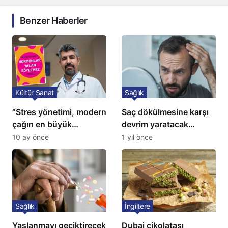
Benzer Haberler
Kültür Sanat
Sağlık
“Stres yönetimi, modern
Saç dökülmesine karşı
çağın en büyük
devrim yaratacak
tedavisidir”
çözüm: Ne ilaç ne saç
10 ay önce
1 yıl önce
ekimi gerekiyor
Sağlık
İngiltere
Yaşlanmayı geciktirecek
Dubai çikolatası