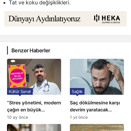
Tat ve koku değişiklikleri.
Benzer Haberler
Kültür Sanat
Sağlık
“Stres yönetimi, modern
Saç dökülmesine karşı
çağın en büyük
devrim yaratacak
tedavisidir”
çözüm: Ne ilaç ne saç
10 ay önce
1 yıl önce
ekimi gerekiyor