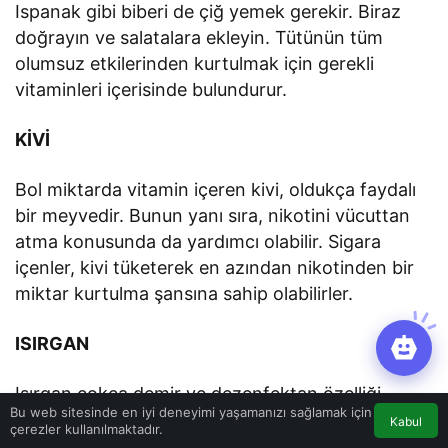
Ispanak gibi biberi de çiğ yemek gerekir. Biraz
doğrayın ve salatalara ekleyin. Tütünün tüm
olumsuz etkilerinden kurtulmak için gerekli
vitaminleri içerisinde bulundurur.
KİVİ
Bol miktarda vitamin içeren kivi, oldukça faydalı
bir meyvedir. Bunun yanı sıra, nikotini vücuttan
atma konusunda da yardımcı olabilir. Sigara
içenler, kivi tüketerek en azından nikotinden bir
miktar kurtulma şansına sahip olabilirler.
ISIRGAN
Isırgan çokça demir ve dezenfektan özelliği
Bu web sitesinde en iyi deneyimi yaşamanızı sağlamak için
bulunan maddeler içerir. Yani vücudu dezenfekte
Kabul
çerezler kullanılmaktadır.
etmek için birebir bir bitkidir. Nikotini de vücuttan