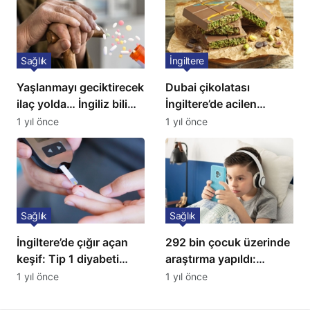
Sağlık
İngiltere
Yaşlanmayı geciktirecek
Dubai çikolatası
ilaç yolda… İngiliz bilim
İngiltere’de acilen
insanları açıkladı!
toplatılıyor
1 yıl önce
1 yıl önce
Sağlık
Sağlık
İngiltere’de çığır açan
292 bin çocuk üzerinde
keşif: Tip 1 diyabeti
araştırma yapıldı:
yıllarca öteliyor
Uzmanlardan ailelere
1 yıl önce
1 yıl önce
kritik uyarı