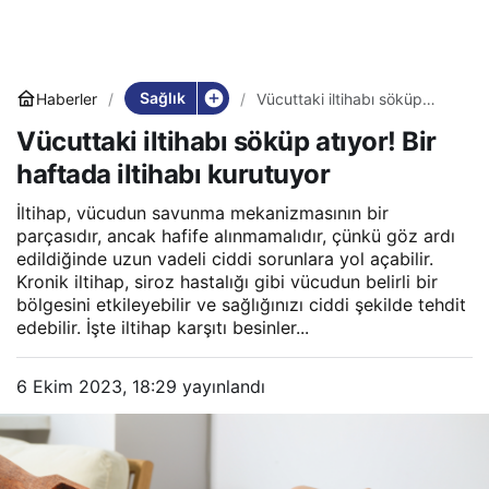
Sağlık
Haberler
Vücuttaki iltihabı söküp
atıyor! Bir haftada iltihabı
Vücuttaki iltihabı söküp atıyor! Bir
kurutuyor
haftada iltihabı kurutuyor
İltihap, vücudun savunma mekanizmasının bir
parçasıdır, ancak hafife alınmamalıdır, çünkü göz ardı
edildiğinde uzun vadeli ciddi sorunlara yol açabilir.
Kronik iltihap, siroz hastalığı gibi vücudun belirli bir
bölgesini etkileyebilir ve sağlığınızı ciddi şekilde tehdit
edebilir. İşte iltihap karşıtı besinler...
6 Ekim 2023, 18:29
yayınlandı