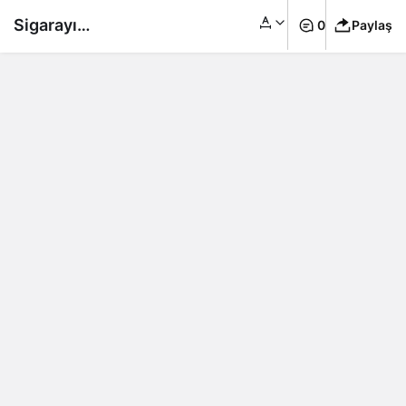
Sigarayı
0
Paylaş
bırakamayanlar
dikkat! Nikotin
vücuttan bitkisel
yöntemle atmanın
yöntemleri!