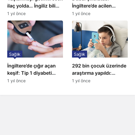
ilaç yolda… İngiliz bilim
İngiltere’de acilen
insanları açıkladı!
toplatılıyor
1 yıl önce
1 yıl önce
Sağlık
Sağlık
İngiltere’de çığır açan
292 bin çocuk üzerinde
keşif: Tip 1 diyabeti
araştırma yapıldı:
yıllarca öteliyor
Uzmanlardan ailelere
1 yıl önce
1 yıl önce
kritik uyarı