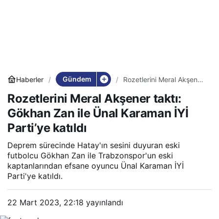
Gündem
Haberler
Rozetlerini Meral Akşener
taktı: Gökhan Zan ile Ünal
Rozetlerini Meral Akşener taktı:
Karaman İYİ Parti’ye
katıldı
Gökhan Zan ile Ünal Karaman İYİ
Parti’ye katıldı
Deprem sürecinde Hatay'ın sesini duyuran eski
futbolcu Gökhan Zan ile Trabzonspor'un eski
kaptanlarından efsane oyuncu Ünal Karaman İYİ
Parti'ye katıldı.
22 Mart 2023, 22:18
yayınlandı