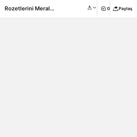
Rozetlerini Meral
0
Paylaş
Akşener taktı: Gökhan
Zan ile Ünal Karaman
İYİ Parti’ye katıldı