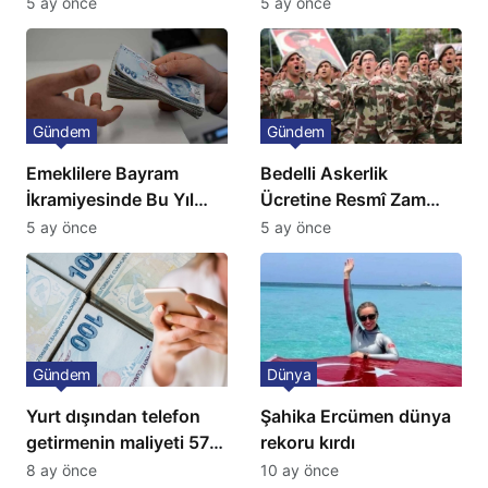
Niteliğinde Onay
Avrupa’da Doğalgaz
5 ay önce
5 ay önce
Fiyatlarında Sert Artış
Gündem
Gündem
Emeklilere Bayram
Bedelli Askerlik
İkramiyesinde Bu Yıl
Ücretine Resmî Zam
Artış Gelmeyecek
Geliyor
5 ay önce
5 ay önce
Gündem
Dünya
Yurt dışından telefon
Şahika Ercümen dünya
getirmenin maliyeti 57
rekoru kırdı
bin lira oldu
8 ay önce
10 ay önce