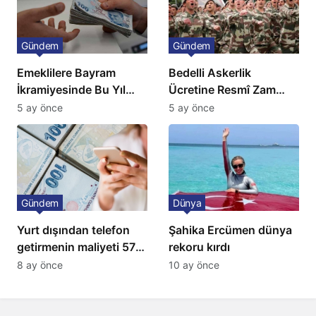
Gündem
Gündem
Emeklilere Bayram
Bedelli Askerlik
İkramiyesinde Bu Yıl
Ücretine Resmî Zam
Artış Gelmeyecek
Geliyor
5 ay önce
5 ay önce
Gündem
Dünya
Yurt dışından telefon
Şahika Ercümen dünya
getirmenin maliyeti 57
rekoru kırdı
bin lira oldu
8 ay önce
10 ay önce