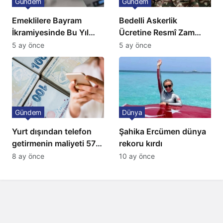
Gündem
Gündem
Emeklilere Bayram
Bedelli Askerlik
İkramiyesinde Bu Yıl
Ücretine Resmî Zam
Artış Gelmeyecek
Geliyor
5 ay önce
5 ay önce
Gündem
Dünya
Yurt dışından telefon
Şahika Ercümen dünya
getirmenin maliyeti 57
rekoru kırdı
bin lira oldu
8 ay önce
10 ay önce