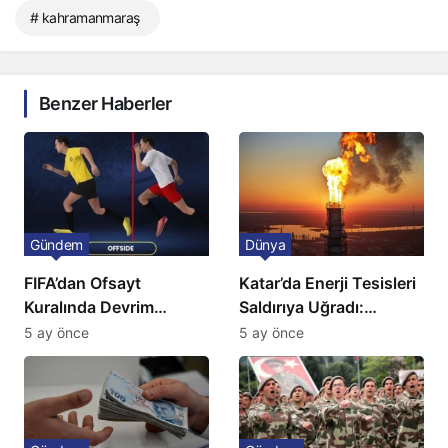
# kahramanmaraş
Benzer Haberler
Gündem
Dünya
FIFA’dan Ofsayt
Katar’da Enerji Tesisleri
Kuralında Devrim
Saldırıya Uğradı:
Niteliğinde Onay
Avrupa’da Doğalgaz
5 ay önce
5 ay önce
Fiyatlarında Sert Artış