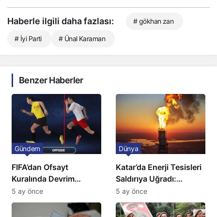
Haberle ilgili daha fazlası:
# gökhan zan
# İyi Parti
# Ünal Karaman
Benzer Haberler
Gündem
Dünya
FIFA’dan Ofsayt
Katar’da Enerji Tesisleri
Kuralında Devrim
Saldırıya Uğradı:
Niteliğinde Onay
Avrupa’da Doğalgaz
5 ay önce
5 ay önce
Fiyatlarında Sert Artış