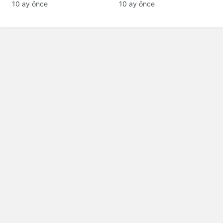
tanıyamıyor: Son hali
10 ay önce
10 ay önce
şaşırttı