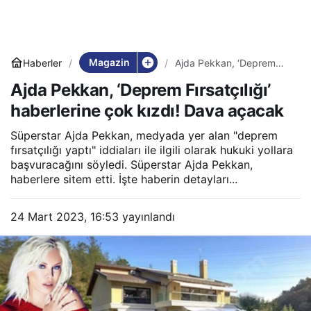
Magazin
Haberler
Ajda Pekkan, ‘Deprem
Fırsatçılığı’ haberlerine
Ajda Pekkan, ‘Deprem Fırsatçılığı’
çok kızdı! Dava açacak
haberlerine çok kızdı! Dava açacak
Süperstar Ajda Pekkan, medyada yer alan "deprem
fırsatçılığı yaptı" iddiaları ile ilgili olarak hukuki yollara
başvuracağını söyledi. Süperstar Ajda Pekkan,
haberlere sitem etti. İşte haberin detayları...
24 Mart 2023, 16:53
yayınlandı