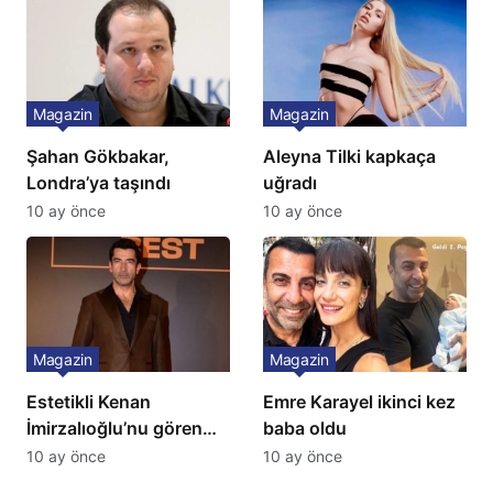
İtiraf
Magazin
Magazin
Şahan Gökbakar,
Aleyna Tilki kapkaça
Londra’ya taşındı
uğradı
10 ay önce
10 ay önce
Magazin
Magazin
Estetikli Kenan
Emre Karayel ikinci kez
İmirzalıoğlu’nu gören
baba oldu
tanıyamıyor: Son hali
10 ay önce
10 ay önce
şaşırttı