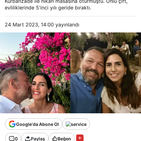
Kurbanzade ile nikâh masasına oturmuştu. Ünlü çift,
evliliklerinde 5'inci yılı geride bıraktı.
24 Mart 2023, 14:00
yayınlandı
Google'da Abone Ol
0
Paylaş
Beğen