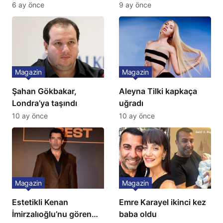
Yok, Tuvalet Yok!”
Türkiye’de bir ilk:
6 ay önce
9 ay önce
Çağla Şikel’den Şok
Gözünü 2 ilçeye dikti!
İtiraf
Magazin
Magazin
Şahan Gökbakar,
Aleyna Tilki kapkaça
Londra’ya taşındı
uğradı
10 ay önce
10 ay önce
Magazin
Magazin
Estetikli Kenan
Emre Karayel ikinci kez
İmirzalıoğlu’nu gören
baba oldu