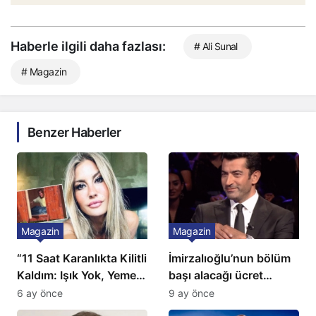
Haberle ilgili daha fazlası:
# Ali Sunal
# Magazin
Benzer Haberler
Magazin
Magazin
“11 Saat Karanlıkta Kilitli
İmirzalıoğlu’nun bölüm
Kaldım: Işık Yok, Yemek
başı alacağı ücret
Yok, Tuvalet Yok!”
Türkiye’de bir ilk:
6 ay önce
9 ay önce
Çağla Şikel’den Şok
Gözünü 2 ilçeye dikti!