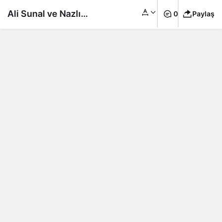
Ali Sunal ve Nazlı
0
Paylaş
Kurbanzade
evliliklerinin beşinci
yılını kutladı