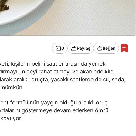
0
Paylaş
Beğen
eti, kişilerin belirli saatler arasında yemek
ırmayı, mideyi rahatlatmayı ve akabinde kilo
arak aralıklı oruçta, yasaklı saatlerde de su, soda,
ek mümkün.
emek) formülünün yaygın olduğu aralıklı oruç
faydalarını göstermeye devam ederken ömrü
a koyuyor.