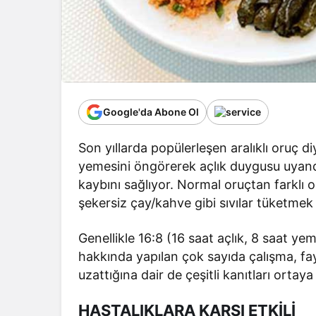
Google'da Abone Ol
Son yıllarda popülerleşen aralıklı oruç diy
yemesini öngörerek açlık duygusu uyand
kaybını sağlıyor. Normal oruçtan farklı ol
şekersiz çay/kahve gibi sıvılar tüketm
Genellikle 16:8 (16 saat açlık, 8 saat y
hakkında yapılan çok sayıda çalışma, 
uzattığına dair de çeşitli kanıtları ortay
HASTALIKLARA KARŞI ETKİLİ