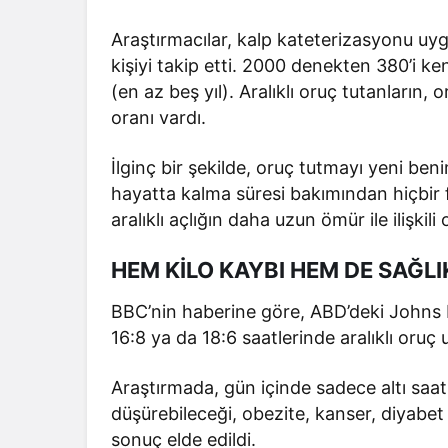
Araştırmacılar, kalp kateterizasyonu uy
kişiyi takip etti. 2000 denekten 380’i ken
(en az beş yıl). Aralıklı oruç tutanların
oranı vardı.
İlginç bir şekilde, oruç tutmayı yeni ben
hayatta kalma süresi bakımından hiçbir f
aralıklı açlığın daha uzun ömür ile ilişkil
HEM KİLO KAYBI HEM DE SAĞLIK
BBC’nin haberine göre, ABD’deki Johns H
16:8 ya da 18:6 saatlerinde aralıklı oruç
Araştırmada, gün içinde sadece altı saa
düşürebileceği, obezite, kanser, diyabet 
sonuç elde edildi.