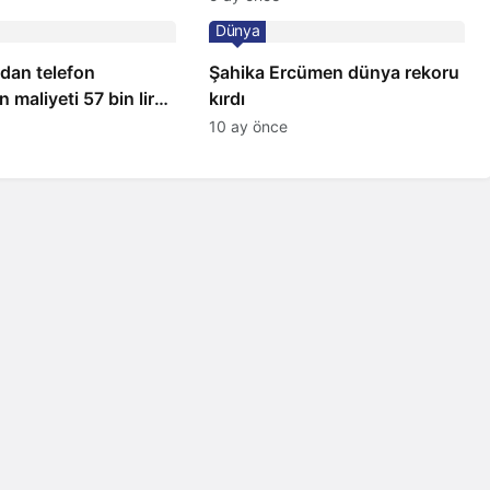
Dünya
ndan telefon
Şahika Ercümen dünya rekoru
 maliyeti 57 bin lira
kırdı
10 ay önce