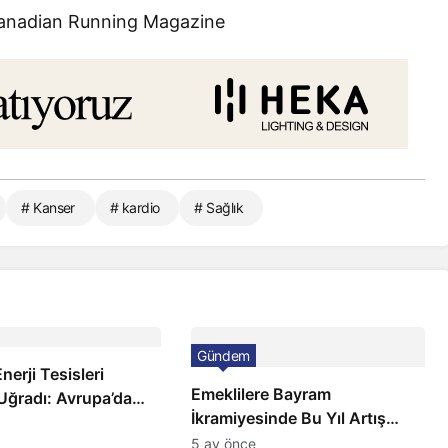
Canadian Running Magazine
# Kanser
# kardio
# Sağlık
Gündem
nerji Tesisleri
Emeklilere Bayram
 Uğradı: Avrupa’da
İkramiyesinde Bu Yıl Artış
Fiyatlarında Sert
Gelmeyecek
5 ay önce