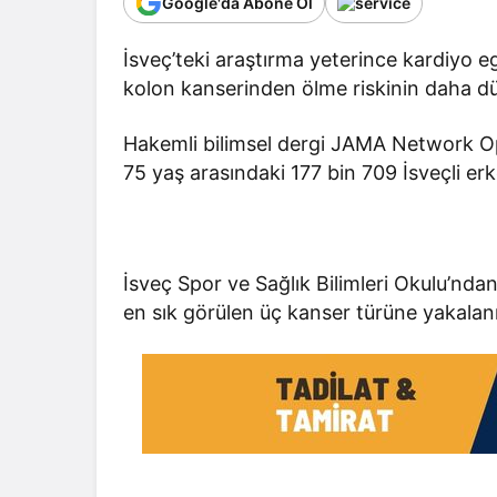
Google'da Abone Ol
İsveç’teki araştırma yeterince kardiyo e
kolon kanserinden ölme riskinin daha düş
Hakemli bilimsel dergi JAMA Network Op
75 yaş arasındaki 177 bin 709 İsveçli erkeğ
İsveç Spor ve Sağlık Bilimleri Okulu’n
en sık görülen üç kanser türüne yakalanm