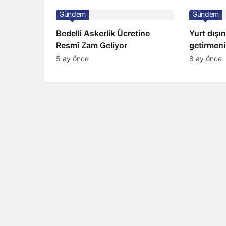
Gündem
Gündem
Bedelli Askerlik Ücretine
Yurt dışı
Resmî Zam Geliyor
getirmenin
oldu
5 ay önce
8 ay önce