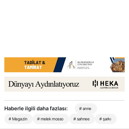
Haberle ilgili daha fazlası:
# anne
# Magazin
# melek mosso
# sahnee
# şarkı