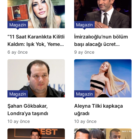
Magazin
Magazin
“11 Saat Karanlıkta Kilitli
İmirzalıoğlu’nun bölüm
Kaldım: Işık Yok, Yemek
başı alacağı ücret
Yok, Tuvalet Yok!”
Türkiye’de bir ilk:
6 ay önce
9 ay önce
Çağla Şikel’den Şok
Gözünü 2 ilçeye dikti!
İtiraf
Magazin
Magazin
Şahan Gökbakar,
Aleyna Tilki kapkaça
Londra’ya taşındı
uğradı
10 ay önce
10 ay önce