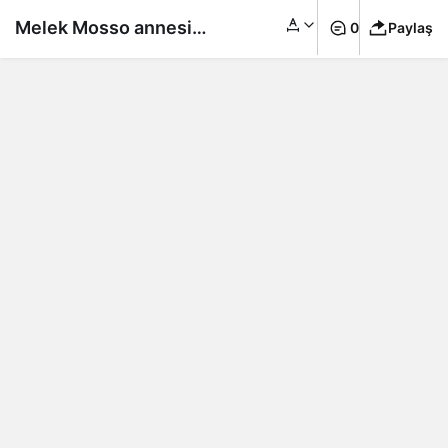
Melek Mosso annesini
0
Paylaş
sahneye çıkardı, şarkı
söylediler