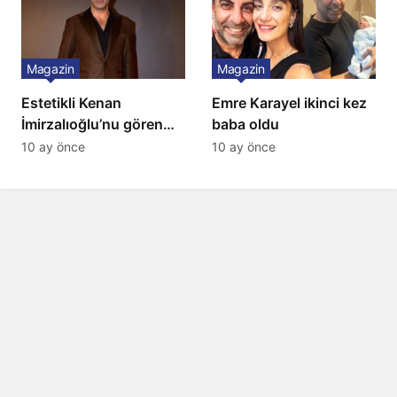
Magazin
Magazin
Estetikli Kenan
Emre Karayel ikinci kez
İmirzalıoğlu’nu gören
baba oldu
tanıyamıyor: Son hali
10 ay önce
10 ay önce
şaşırttı