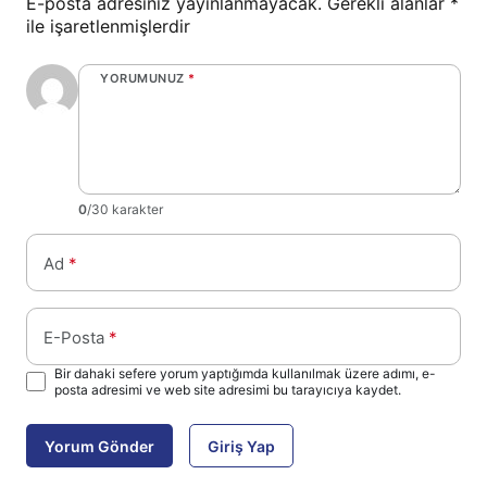
E-posta adresiniz yayınlanmayacak.
Gerekli alanlar
*
ile işaretlenmişlerdir
YORUMUNUZ
*
0
/30 karakter
Ad
*
E-Posta
*
Bir dahaki sefere yorum yaptığımda kullanılmak üzere adımı, e-
posta adresimi ve web site adresimi bu tarayıcıya kaydet.
Yorum Gönder
Giriş Yap