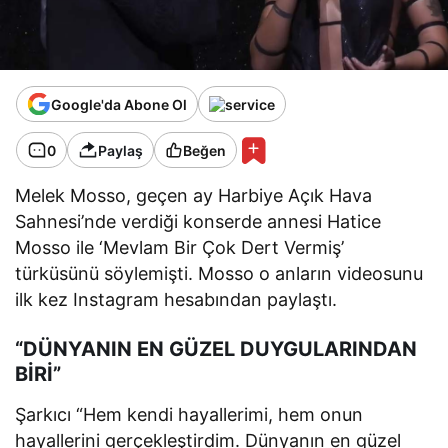
Google'da Abone Ol
0
Paylaş
Beğen
Melek Mosso, geçen ay Harbiye Açık Hava
Sahnesi’nde verdiği konserde annesi Hatice
Mosso ile ‘Mevlam Bir Çok Dert Vermiş’
türküsünü söylemişti. Mosso o anların videosunu
ilk kez Instagram hesabından paylaştı.
“DÜNYANIN EN GÜZEL DUYGULARINDAN
BİRİ”
Şarkıcı “Hem kendi hayallerimi, hem onun
hayallerini gerçekleştirdim. Dünyanın en güzel