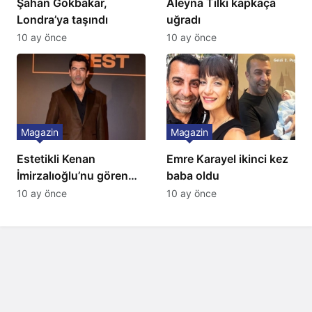
Şahan Gökbakar,
Aleyna Tilki kapkaça
Londra’ya taşındı
uğradı
10 ay önce
10 ay önce
Magazin
Magazin
Estetikli Kenan
Emre Karayel ikinci kez
İmirzalıoğlu’nu gören
baba oldu
tanıyamıyor: Son hali
10 ay önce
10 ay önce
şaşırttı