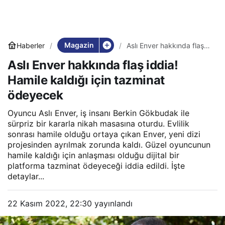
Magazin
Haberler
Aslı Enver hakkında flaş
iddia! Hamile kaldığı için
Aslı Enver hakkında flaş iddia!
tazminat ödeyecek
Hamile kaldığı için tazminat
ödeyecek
Oyuncu Aslı Enver, iş insanı Berkin Gökbudak ile
sürpriz bir kararla nikah masasına oturdu. Evlilik
sonrası hamile olduğu ortaya çıkan Enver, yeni dizi
projesinden ayrılmak zorunda kaldı. Güzel oyuncunun
hamile kaldığı için anlaşması olduğu dijital bir
platforma tazminat ödeyeceği iddia edildi. İşte
detaylar...
22 Kasım 2022, 22:30
yayınlandı