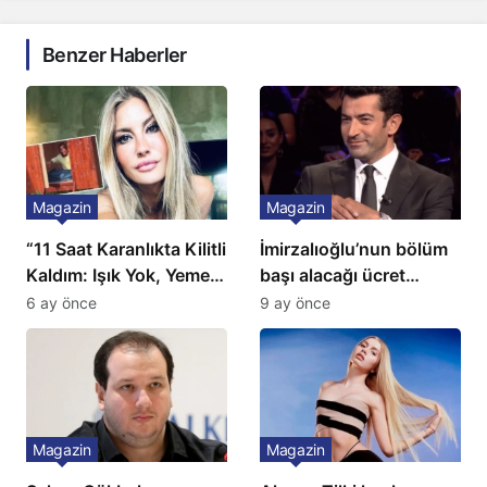
Benzer Haberler
Magazin
Magazin
“11 Saat Karanlıkta Kilitli
İmirzalıoğlu’nun bölüm
Kaldım: Işık Yok, Yemek
başı alacağı ücret
Yok, Tuvalet Yok!”
Türkiye’de bir ilk:
6 ay önce
9 ay önce
Çağla Şikel’den Şok
Gözünü 2 ilçeye dikti!
İtiraf
Magazin
Magazin