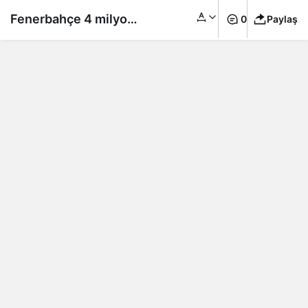
Fenerbahçe 4 milyon
0
Paylaş
719 bin euroyu
kasasına koydu