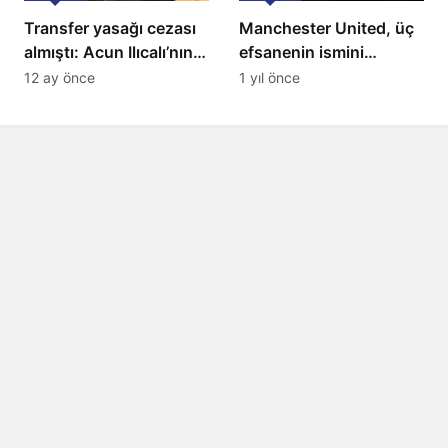
Transfer yasağı cezası
Manchester United, üç
almıştı: Acun Ilıcalı’nın
efsanenin ismini
ekibi Hull City’ye kötü
yasakladı
12 ay önce
1 yıl önce
haber!