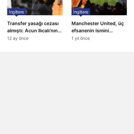
İngiltere
İngiltere
Transfer yasağı cezası
Manchester United, üç
almıştı: Acun Ilıcalı’nın
efsanenin ismini
ekibi Hull City’ye kötü
yasakladı
12 ay önce
1 yıl önce
haber!