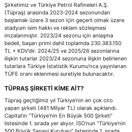
Şirketimiz ve Türkiye Petrol Rafineleri A.Ş.
(Tüpraş) arasında 2023-2024 sezonundan
başlamak üzere 3 sezon için geçerli olmak üzere
stadyum isim hakkı ve reklam sözleşmesi
imzalanmıştır. 2023/24 sezonu için anlaşma
bedeli, başarı primi dahil toplamda 230.383.150
TL + KDV’dir. 2024/25 ve 2025/26 sezonlarına
ilişkin tutarlar 2023/24 sezonuna ilişkin belirlenen
tutarlara Türkiye İstatistik Kurumu’nca yayınlanan
TÜFE oranı eklenmesi suretiyle bulunacaktır.
TÜPRAŞ ŞİRKETİ KİME AİT?
Tüpraş geçtiğimiz yıl Türkiye’nin en çok ciro
yapan şirketi (481 Milyar TL) olarak açıklandı.
Capital’ın “Türkiye’nin En Büyük 500 Şirketi”
listesinde 1. sırada yer alıyor. İSO’nun “Türkiye’nin
500 Büyük Sanayi Kuruluşu” listesinde 1. sırada