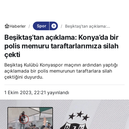
Spor
Haberler
Beşiktaş’tan açıklama:
Konya’da bir polis memuru
Beşiktaş’tan açıklama: Konya’da bir
taraftarlarımıza silah çekti
polis memuru taraftarlarımıza silah
çekti
Beşiktaş Kulübü Konyaspor maçının ardından yaptığı
açıklamada bir polis memurunun taraftarlara silah
çektiğini duyurdu.
1 Ekim 2023, 22:21
yayınlandı