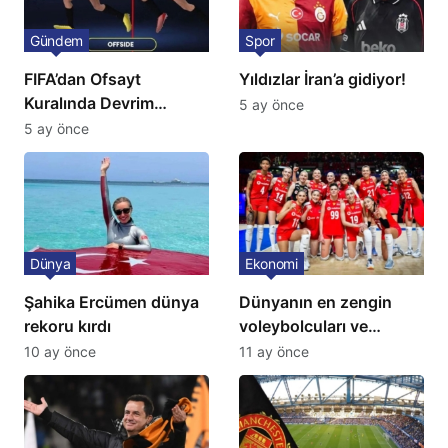
Gündem
Spor
FIFA’dan Ofsayt
Yıldızlar İran’a gidiyor!
Kuralında Devrim
5 ay önce
Niteliğinde Onay
5 ay önce
Dünya
Ekonomi
Şahika Ercümen dünya
Dünyanın en zengin
rekoru kırdı
voleybolcuları ve
servetleri açıklandı:
10 ay önce
11 ay önce
Listede 2 Türk yıldız
bulunuyor