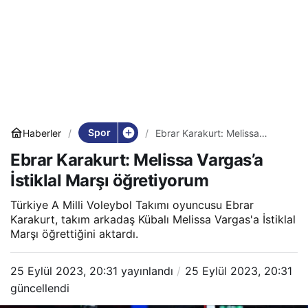
Spor
Haberler
Ebrar Karakurt: Melissa
Vargas’a İstiklal Marşı
Ebrar Karakurt: Melissa Vargas’a
öğretiyorum
İstiklal Marşı öğretiyorum
Türkiye A Milli Voleybol Takımı oyuncusu Ebrar
Karakurt, takım arkadaş Kübalı Melissa Vargas'a İstiklal
Marşı öğrettiğini aktardı.
25 Eylül 2023, 20:31
yayınlandı
25 Eylül 2023, 20:31
güncellendi