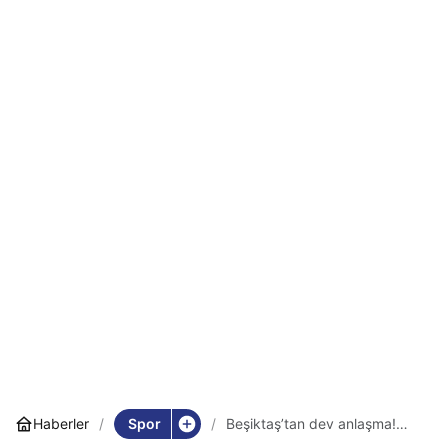
Spor
Haberler
Beşiktaş’tan dev anlaşma!
Stadyum isim hakkı için