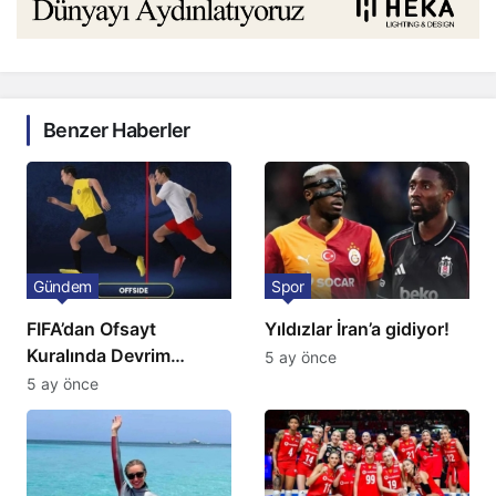
Benzer Haberler
Gündem
Spor
FIFA’dan Ofsayt
Yıldızlar İran’a gidiyor!
Kuralında Devrim
5 ay önce
Niteliğinde Onay
5 ay önce