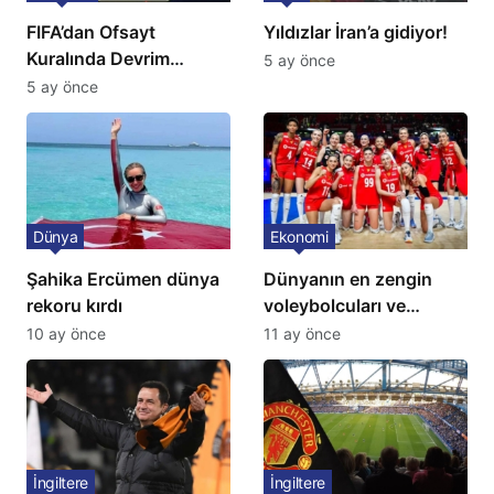
FIFA’dan Ofsayt
Yıldızlar İran’a gidiyor!
Kuralında Devrim
5 ay önce
Niteliğinde Onay
5 ay önce
Dünya
Ekonomi
Şahika Ercümen dünya
Dünyanın en zengin
rekoru kırdı
voleybolcuları ve
servetleri açıklandı:
10 ay önce
11 ay önce
Listede 2 Türk yıldız
bulunuyor
İngiltere
İngiltere