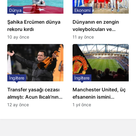
Dünya
Ekonomi
Şahika Ercümen dünya
Dünyanın en zengin
rekoru kırdı
voleybolcuları ve
servetleri açıklandı:
10 ay önce
11 ay önce
Listede 2 Türk yıldız
bulunuyor
İngiltere
İngiltere
Transfer yasağı cezası
Manchester United, üç
almıştı: Acun Ilıcalı’nın
efsanenin ismini
ekibi Hull City’ye kötü
yasakladı
12 ay önce
1 yıl önce
haber!