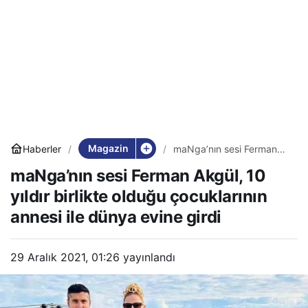
Magazin
Haberler
maNga’nın sesi Ferman
Akgül, 10 yıldır birlikte
maNga’nın sesi Ferman Akgül, 10
olduğu çocuklarının
annesi ile dünya evine
yıldır birlikte olduğu çocuklarının
girdi
annesi ile dünya evine girdi
29 Aralık 2021, 01:26
yayınlandı