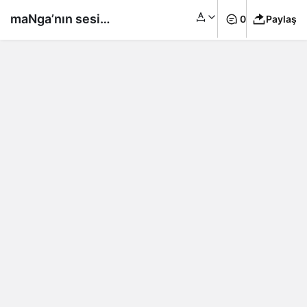
maNga’nın sesi
0
Paylaş
Ferman Akgül, 10
yıldır birlikte olduğu
çocuklarının annesi ile
dünya evine girdi