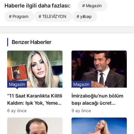
Haberle ilgili daha fazlası:
# Magazin
# Program
# TELEVİZYON
# yılbaşı
Benzer Haberler
Magazin
Magazin
“11 Saat Karanlıkta Kilitli
İmirzalıoğlu’nun bölüm
Kaldım: Işık Yok, Yemek
başı alacağı ücret
Yok, Tuvalet Yok!”
Türkiye’de bir ilk:
6 ay önce
9 ay önce
Çağla Şikel’den Şok
Gözünü 2 ilçeye dikti!
İtiraf