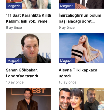
Magazin
Magazin
“11 Saat Karanlıkta Kilitli
İmirzalıoğlu’nun bölüm
Kaldım: Işık Yok, Yemek
başı alacağı ücret
Yok, Tuvalet Yok!”
Türkiye’de bir ilk:
6 ay önce
9 ay önce
Çağla Şikel’den Şok
Gözünü 2 ilçeye dikti!
İtiraf
Magazin
Magazin
Şahan Gökbakar,
Aleyna Tilki kapkaça
Londra’ya taşındı
uğradı
10 ay önce
10 ay önce