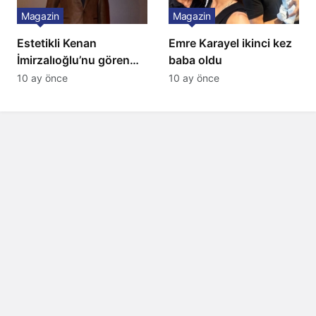
Magazin
Magazin
Estetikli Kenan
Emre Karayel ikinci kez
İmirzalıoğlu’nu gören
baba oldu
tanıyamıyor: Son hali
10 ay önce
10 ay önce
şaşırttı