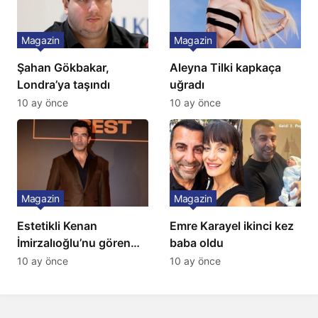
Magazin
Magazin
Şahan Gökbakar,
Aleyna Tilki kapkaça
Londra’ya taşındı
uğradı
10 ay önce
10 ay önce
Magazin
Magazin
Estetikli Kenan
Emre Karayel ikinci kez
İmirzalıoğlu’nu gören
baba oldu
tanıyamıyor: Son hali
10 ay önce
10 ay önce
şaşırttı