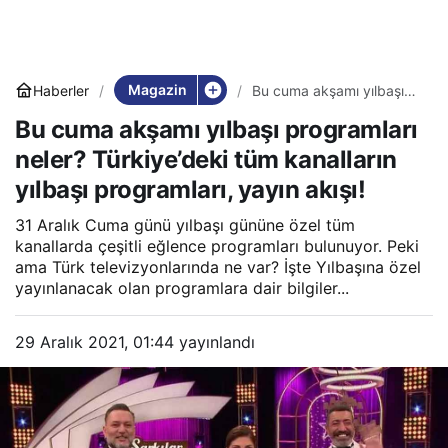
Magazin
Haberler
Bu cuma akşamı yılbaşı
programları neler?
Bu cuma akşamı yılbaşı programları
Türkiye’deki tüm
kanalların yılbaşı
neler? Türkiye’deki tüm kanalların
programları, yayın akışı!
yılbaşı programları, yayın akışı!
31 Aralık Cuma günü yılbaşı gününe özel tüm
kanallarda çeşitli eğlence programları bulunuyor. Peki
ama Türk televizyonlarında ne var? İşte Yılbaşına özel
yayınlanacak olan programlara dair bilgiler...
29 Aralık 2021, 01:44
yayınlandı