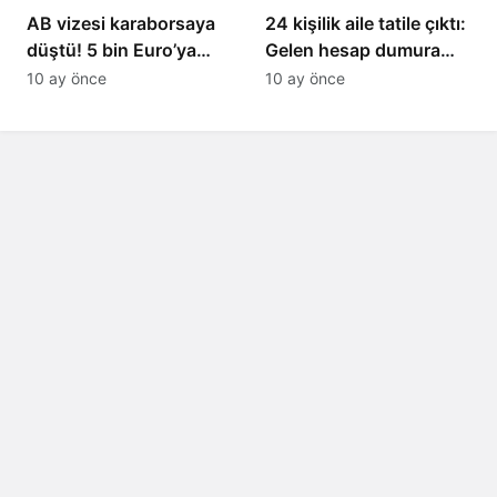
AB vizesi karaborsaya
24 kişilik aile tatile çıktı:
düştü! 5 bin Euro’ya
Gelen hesap dumura
varan fiyatlarla
uğrattı
10 ay önce
10 ay önce
satıyorlar