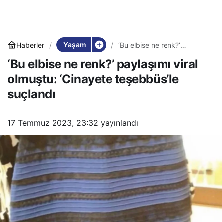
Yaşam
Haberler
‘Bu elbise ne renk?’
paylaşımı viral olmuştu:
‘Bu elbise ne renk?’ paylaşımı viral
‘Cinayete teşebbüs’le
suçlandı
olmuştu: ‘Cinayete teşebbüs’le
suçlandı
17 Temmuz 2023, 23:32
yayınlandı