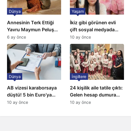
Dünya
Yaşam
Annesinin Terk Ettiği
İkiz gibi görünen evli
Yavru Maymun Peluş
çift sosyal medyada
Oyuncağını Anne Bildi
gündem oldu
6 ay önce
10 ay önce
Dünya
İngiltere
AB vizesi karaborsaya
24 kişilik aile tatile çıktı:
düştü! 5 bin Euro’ya
Gelen hesap dumura
varan fiyatlarla
uğrattı
10 ay önce
10 ay önce
satıyorlar