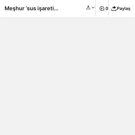
Meşhur ‘sus işareti
0
Paylaş
yapan hemşire’nin son
hali