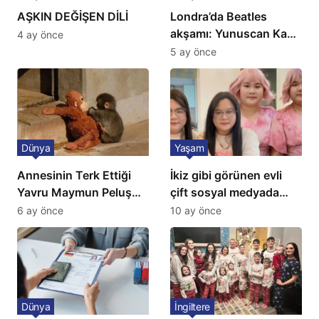
AŞKIN DEĞİŞEN DİLİ
Londra’da Beatles
akşamı: Yunuscan Kaya
4 ay önce
klasik yorumuyla
5 ay önce
sahnede
Dünya
Yaşam
Annesinin Terk Ettiği
İkiz gibi görünen evli
Yavru Maymun Peluş
çift sosyal medyada
Oyuncağını Anne Bildi
gündem oldu
6 ay önce
10 ay önce
Dünya
İngiltere