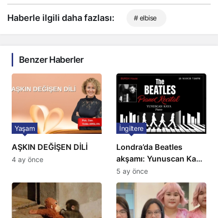
Haberle ilgili daha fazlası:
# elbise
Benzer Haberler
Yaşam
İngiltere
AŞKIN DEĞİŞEN DİLİ
Londra’da Beatles
akşamı: Yunuscan Kaya
4 ay önce
klasik yorumuyla
5 ay önce
sahnede