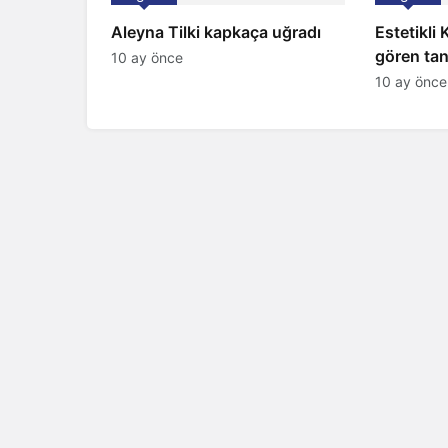
Aleyna Tilki kapkaça uğradı
Estetikli
gören tan
10 ay önce
şaşırttı
10 ay önce