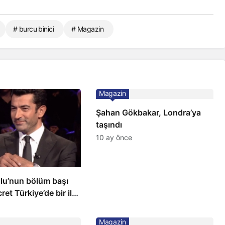
# burcu binici
# Magazin
Magazin
Şahan Gökbakar, Londra’ya
taşındı
10 ay önce
ğlu’nun bölüm başı
ret Türkiye’de bir ilk:
ilçeye dikti!
Magazin