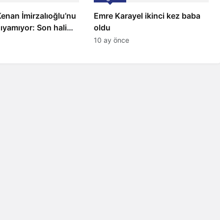
 Kenan İmirzalıoğlu’nu
Emre Karayel ikinci kez baba
ıyamıyor: Son hali
oldu
10 ay önce