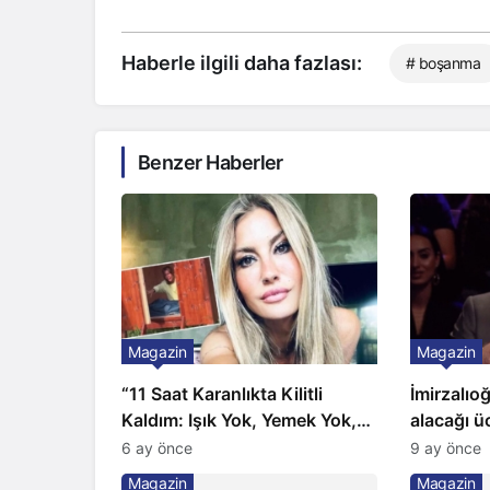
Haberle ilgili daha fazlası:
# boşanma
Benzer Haberler
Magazin
Magazin
“11 Saat Karanlıkta Kilitli
İmirzalıo
Kaldım: Işık Yok, Yemek Yok,
alacağı üc
Tuvalet Yok!” Çağla Şikel’den
Gözünü 2 
6 ay önce
9 ay önce
Şok İtiraf
Magazin
Magazin