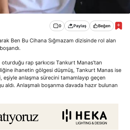
0
Paylaş
Beğen
larak Ben Bu Cihana Sığmazam dizisinde rol alan
 boşandı.
a oturduğu rap şarkıcısı Tankurt Manas’tan
liğine ihanetin gölgesi düşmüş, Tankurt Manas ise
ici, eşiyle anlaşma sürecini tamamlayıp geçen
ğu aldı. Anlaşmalı boşanma davada hazır bulunan