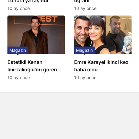
Londra’ya taşındı
uğradı
10 ay önce
10 ay önce
Magazin
Magazin
Estetikli Kenan
Emre Karayel ikinci kez
İmirzalıoğlu’nu gören
baba oldu
tanıyamıyor: Son hali
10 ay önce
10 ay önce
şaşırttı