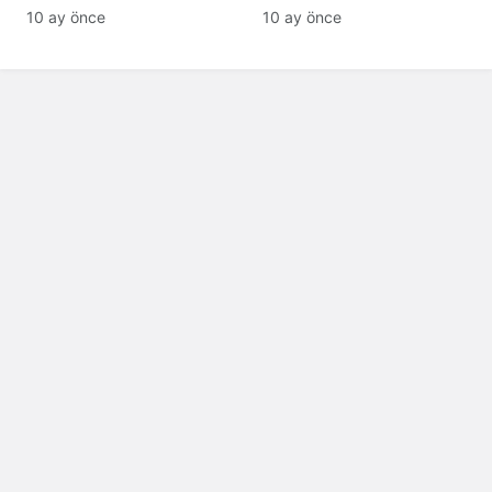
tanıyamıyor: Son hali
10 ay önce
10 ay önce
şaşırttı