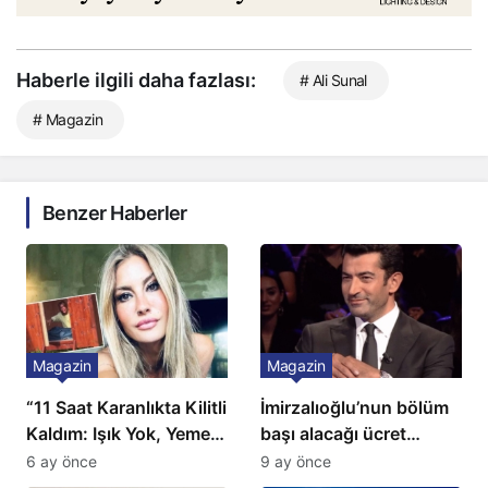
Haberle ilgili daha fazlası:
# Ali Sunal
# Magazin
Benzer Haberler
Magazin
Magazin
“11 Saat Karanlıkta Kilitli
İmirzalıoğlu’nun bölüm
Kaldım: Işık Yok, Yemek
başı alacağı ücret
Yok, Tuvalet Yok!”
Türkiye’de bir ilk:
6 ay önce
9 ay önce
Çağla Şikel’den Şok
Gözünü 2 ilçeye dikti!