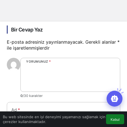
Bir Cevap Yaz
E-posta adresiniz yayınlanmayacak.
Gerekli alanlar
*
ile işaretlenmişlerdir
YORUMUNUZ
*
0
/30 karakter
Ad
*
Bu web sitesinde en iyi deneyimi yaşamanızı sağlamak için
Kabul
çerezler kullanılmaktadır.