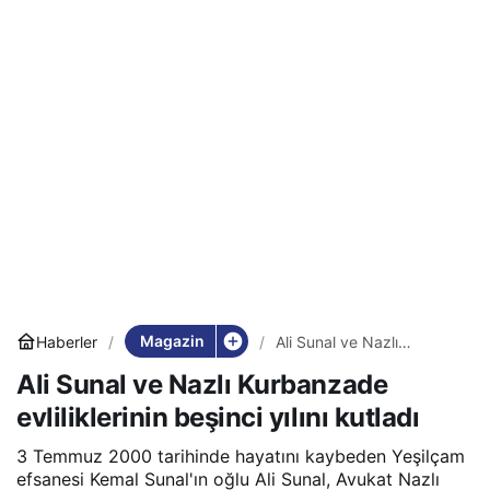
Magazin
Haberler
Ali Sunal ve Nazlı
Kurbanzade evliliklerinin
Ali Sunal ve Nazlı Kurbanzade
beşinci yılını kutladı
evliliklerinin beşinci yılını kutladı
3 Temmuz 2000 tarihinde hayatını kaybeden Yeşilçam
efsanesi Kemal Sunal'ın oğlu Ali Sunal, Avukat Nazlı