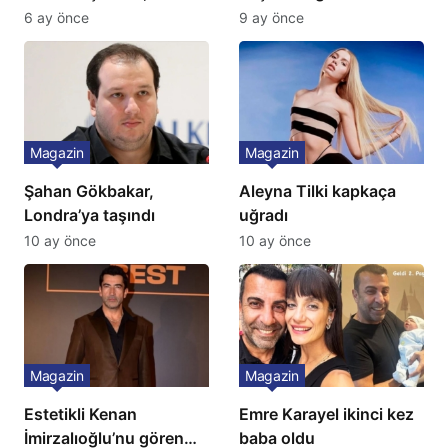
Yok, Tuvalet Yok!”
Türkiye’de bir ilk:
6 ay önce
9 ay önce
Çağla Şikel’den Şok
Gözünü 2 ilçeye dikti!
İtiraf
Magazin
Magazin
Şahan Gökbakar,
Aleyna Tilki kapkaça
Londra’ya taşındı
uğradı
10 ay önce
10 ay önce
Magazin
Magazin
Estetikli Kenan
Emre Karayel ikinci kez
İmirzalıoğlu’nu gören
baba oldu