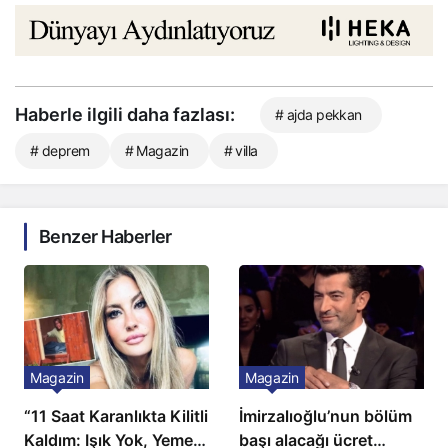
Haberle ilgili daha fazlası:
# ajda pekkan
# deprem
# Magazin
# villa
Benzer Haberler
Magazin
Magazin
“11 Saat Karanlıkta Kilitli
İmirzalıoğlu’nun bölüm
Kaldım: Işık Yok, Yemek
başı alacağı ücret