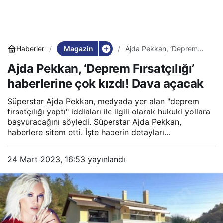
Magazin
Haberler
Ajda Pekkan, ‘Deprem
Fırsatçılığı’ haberlerine
Ajda Pekkan, ‘Deprem Fırsatçılığı’
çok kızdı! Dava açacak
haberlerine çok kızdı! Dava açacak
Süperstar Ajda Pekkan, medyada yer alan "deprem
fırsatçılığı yaptı" iddiaları ile ilgili olarak hukuki yollara
başvuracağını söyledi. Süperstar Ajda Pekkan,
haberlere sitem etti. İşte haberin detayları...
24 Mart 2023, 16:53
yayınlandı