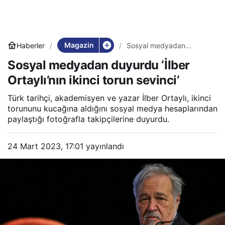
Magazin
Haberler
Sosyal medyadan
duyurdu ‘İlber Ortaylı’nın
Sosyal medyadan duyurdu ‘İlber
ikinci torun sevinci’
Ortaylı’nın ikinci torun sevinci’
Türk tarihçi, akademisyen ve yazar İlber Ortaylı, ikinci
torununu kucağına aldığını sosyal medya hesaplarından
paylaştığı fotoğrafla takipçilerine duyurdu.
24 Mart 2023, 17:01
yayınlandı