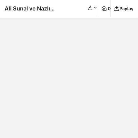
Ali Sunal ve Nazlı
0
Paylaş
Kurbanzade
evliliklerinin beşinci
yılını kutladı