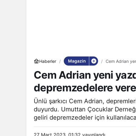
Magazin
Haberler
Cem Adrian yen
Cem Adrian yeni yazdı
depremzedelere ver
Ünlü şarkıcı Cem Adrian, depremlerin
duyurdu. Umuttan Çocuklar Derneği
geliri depremzedeler için kullanılac
27 Mart 2023, 01:32
yayınlandı