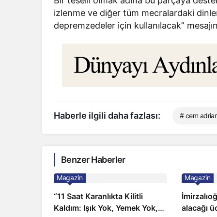
Bir teselli olmak adına bu parçaya deste
izlenme ve diğer tüm mecralardaki dinl
depremzedeler için kullanılacak” mesajını
Haberle ilgili daha fazlası:
# cem adria
Benzer Haberler
Magazin
Magazin
“11 Saat Karanlıkta Kilitli
İmirzalıo
Kaldım: Işık Yok, Yemek Yok,
alacağı üc