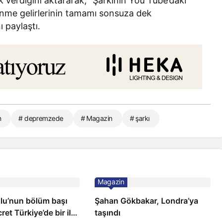
k verdiğini aktararak, “Şarkının You Tube’daki
enme gelirlerinin tamamı sonsuza dek
 paylaştı.
n
# depremzede
# Magazin
# şarkı
Magazin
ğlu’nun bölüm başı
Şahan Gökbakar, Londra’ya
ret Türkiye’de bir ilk:
taşındı