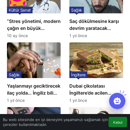
Kültür Sanat
Sağlık
“Stres yönetimi, modern
Saç dökülmesine karşı
çağın en büyük
devrim yaratacak
tedavisidir”
çözüm: Ne ilaç ne saç
10 ay önce
1 yıl önce
ekimi gerekiyor
Sağlık
İngiltere
Yaşlanmayı geciktirecek
Dubai çikolatası
ilaç yolda… İngiliz bilim
İngiltere’de acilen
insanları açıkladı!
toplatılıyor
1 yıl önce
1 yıl önce
Bu web sitesinde en iyi deneyimi yaşamanızı sağlamak için
Kabul
çerezler kullanılmaktadır.