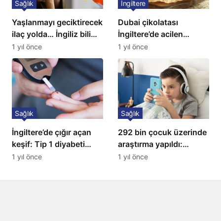
Sağlık
İngiltere
Yaşlanmayı geciktirecek
Dubai çikolatası
ilaç yolda… İngiliz bilim
İngiltere’de acilen
insanları açıkladı!
toplatılıyor
1 yıl önce
1 yıl önce
Sağlık
Sağlık
İngiltere’de çığır açan
292 bin çocuk üzerinde
keşif: Tip 1 diyabeti
araştırma yapıldı:
yıllarca öteliyor
Uzmanlardan ailelere
1 yıl önce
1 yıl önce
kritik uyarı