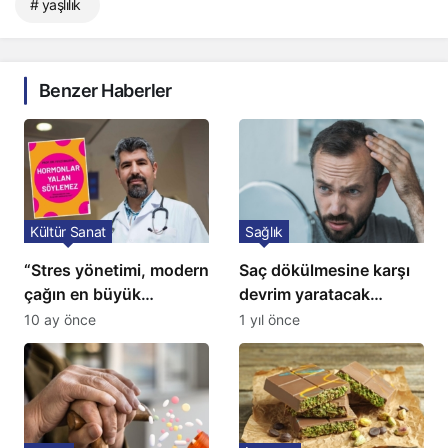
# yaşlılık
Benzer Haberler
Kültür Sanat
Sağlık
“Stres yönetimi, modern
Saç dökülmesine karşı
çağın en büyük
devrim yaratacak
tedavisidir”
çözüm: Ne ilaç ne saç
10 ay önce
1 yıl önce
ekimi gerekiyor