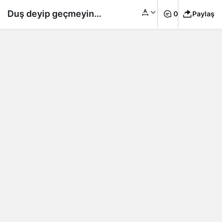
Duş deyip geçmeyin!
0
Paylaş
Soğuk suyun sağlığa
faydalarına
inanamayacaksınız,
kilo bile verdiriyor