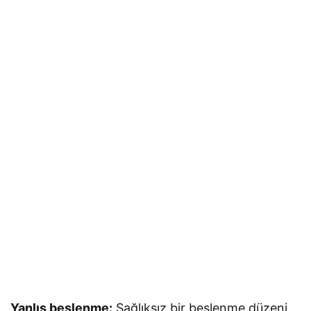
Yanlış beslenme:
Sağlıksız bir beslenme düzeni,