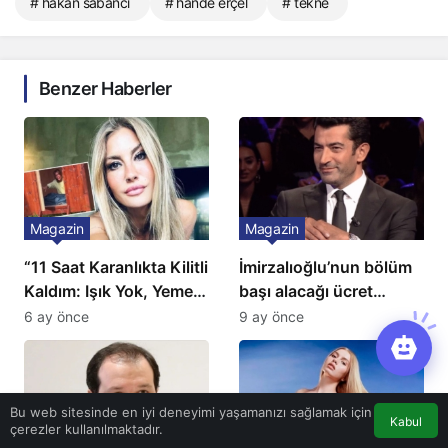
# hakan sabancı
# hande erçel
# tekne
Benzer Haberler
Magazin
Magazin
“11 Saat Karanlıkta Kilitli
İmirzalıoğlu’nun bölüm
Kaldım: Işık Yok, Yemek
başı alacağı ücret
Yok, Tuvalet Yok!”
Türkiye’de bir ilk:
6 ay önce
9 ay önce
Çağla Şikel’den Şok
Gözünü 2 ilçeye dikti!
İtiraf
Bu web sitesinde en iyi deneyimi yaşamanızı sağlamak için
Kabul
çerezler kullanılmaktadır.