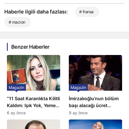
Haberle ilgili daha fazlası:
# fransa
# macron
Benzer Haberler
Magazin
Magazin
“11 Saat Karanlıkta Kilitli
İmirzalıoğlu’nun bölüm
Kaldım: Işık Yok, Yemek
başı alacağı ücret
Yok, Tuvalet Yok!”
Türkiye’de bir ilk:
6 ay önce
9 ay önce
Çağla Şikel’den Şok
Gözünü 2 ilçeye dikti!
İtiraf