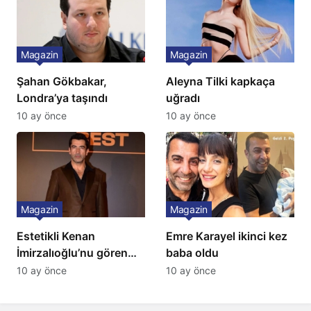
Magazin
Magazin
Şahan Gökbakar,
Aleyna Tilki kapkaça
Londra’ya taşındı
uğradı
10 ay önce
10 ay önce
Magazin
Magazin
Estetikli Kenan
Emre Karayel ikinci kez
İmirzalıoğlu’nu gören
baba oldu
tanıyamıyor: Son hali
10 ay önce
10 ay önce
şaşırttı