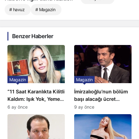
# havuz
# Magazin
Benzer Haberler
Magazin
Magazin
“11 Saat Karanlıkta Kilitli
İmirzalıoğlu’nun bölüm
Kaldım: Işık Yok, Yemek
başı alacağı ücret
Yok, Tuvalet Yok!”
Türkiye’de bir ilk:
6 ay önce
9 ay önce
Çağla Şikel’den Şok
Gözünü 2 ilçeye dikti!
İtiraf