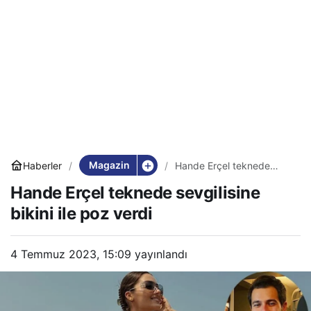
Magazin
Haberler
Hande Erçel teknede
sevgilisine bikini ile poz
Hande Erçel teknede sevgilisine
verdi
bikini ile poz verdi
4 Temmuz 2023, 15:09
yayınlandı