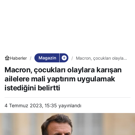
Magazin
Haberler
Macron, çocukları olaylara
karışan ailelere mali
Macron, çocukları olaylara karışan
yaptırım uygulamak
istediğini belirtti
ailelere mali yaptırım uygulamak
istediğini belirtti
4 Temmuz 2023, 15:35
yayınlandı