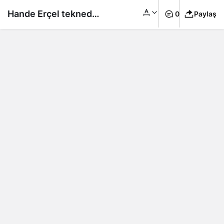
Hande Erçel teknede
0
Paylaş
sevgilisine bikini ile
poz verdi