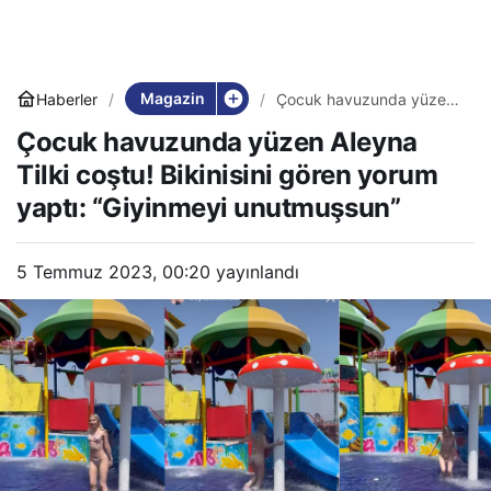
Magazin
Haberler
Çocuk havuzunda yüzen
Aleyna Tilki coştu!
Çocuk havuzunda yüzen Aleyna
Bikinisini gören yorum
yaptı: “Giyinmeyi
Tilki coştu! Bikinisini gören yorum
unutmuşsun”
yaptı: “Giyinmeyi unutmuşsun”
5 Temmuz 2023, 00:20
yayınlandı