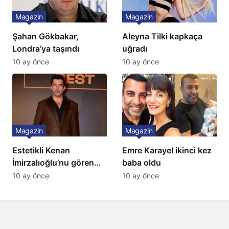
Magazin
Magazin
Şahan Gökbakar,
Aleyna Tilki kapkaça
Londra’ya taşındı
uğradı
10 ay önce
10 ay önce
Magazin
Magazin
Estetikli Kenan
Emre Karayel ikinci kez
İmirzalıoğlu’nu gören
baba oldu
tanıyamıyor: Son hali
10 ay önce
10 ay önce
şaşırttı