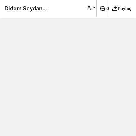
Didem Soydan
0
Paylaş
İngiltere’den gelen iş
teklifini kabul etti…
Londra yolcusu