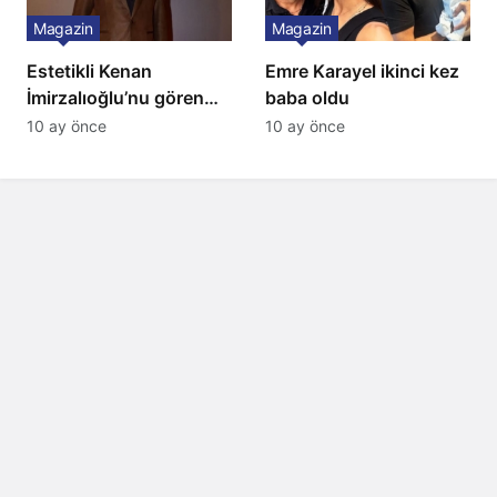
Magazin
Magazin
Estetikli Kenan
Emre Karayel ikinci kez
İmirzalıoğlu’nu gören
baba oldu
tanıyamıyor: Son hali
10 ay önce
10 ay önce
şaşırttı