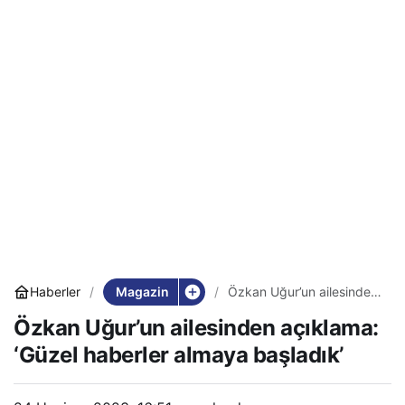
Magazin
Haberler
Özkan Uğur’un ailesinden
açıklama: ‘Güzel haberler
Özkan Uğur’un ailesinden açıklama:
almaya başladık’
‘Güzel haberler almaya başladık’