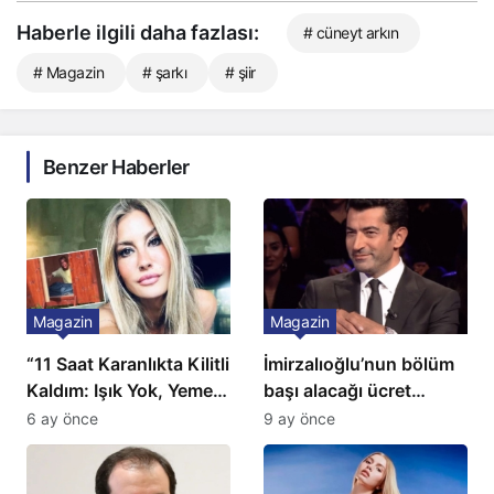
Haberle ilgili daha fazlası:
# cüneyt arkın
# Magazin
# şarkı
# şiir
Benzer Haberler
Magazin
Magazin
“11 Saat Karanlıkta Kilitli
İmirzalıoğlu’nun bölüm
Kaldım: Işık Yok, Yemek
başı alacağı ücret
Yok, Tuvalet Yok!”
Türkiye’de bir ilk:
6 ay önce
9 ay önce
Çağla Şikel’den Şok
Gözünü 2 ilçeye dikti!
İtiraf