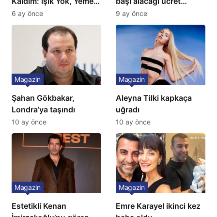
Kaldım: Işık Yok, Yemek
başı alacağı ücret
Yok, Tuvalet Yok!”
Türkiye’de bir ilk:
6 ay önce
9 ay önce
Çağla Şikel’den Şok
Gözünü 2 ilçeye dikti!
İtiraf
Magazin
Magazin
Şahan Gökbakar,
Aleyna Tilki kapkaça
Londra’ya taşındı
uğradı
10 ay önce
10 ay önce
Magazin
Magazin
Estetikli Kenan
Emre Karayel ikinci kez