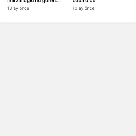
İmirzalıoğlu’nu gören
baba oldu
tanıyamıyor: Son hali
10 ay önce
10 ay önce
şaşırttı