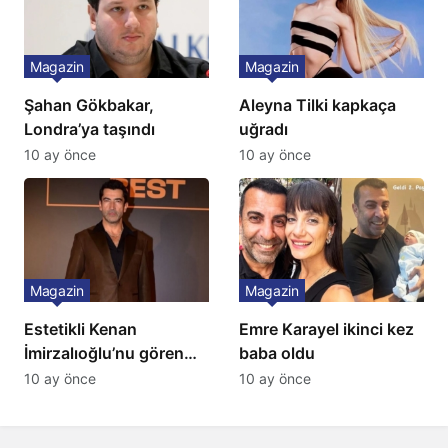
Magazin
Magazin
Şahan Gökbakar,
Aleyna Tilki kapkaça
Londra’ya taşındı
uğradı
10 ay önce
10 ay önce
Magazin
Magazin
Estetikli Kenan
Emre Karayel ikinci kez
İmirzalıoğlu’nu gören
baba oldu
tanıyamıyor: Son hali
10 ay önce
10 ay önce
şaşırttı