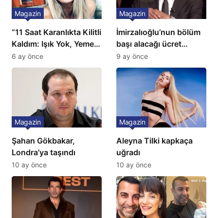
Magazin
Magazin
“11 Saat Karanlıkta Kilitli
İmirzalıoğlu’nun bölüm
Kaldım: Işık Yok, Yemek
başı alacağı ücret
Yok, Tuvalet Yok!”
Türkiye’de bir ilk:
6 ay önce
9 ay önce
Çağla Şikel’den Şok
Gözünü 2 ilçeye dikti!
İtiraf
Magazin
Magazin
Şahan Gökbakar,
Aleyna Tilki kapkaça
Londra’ya taşındı
uğradı
10 ay önce
10 ay önce