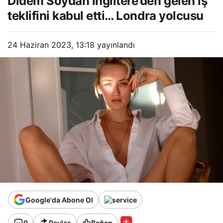
Didem Soydan İngiltere’den gelen iş
Londra yolcusu
teklifini kabul etti… Londra yolcusu
24 Haziran 2023, 13:18
yayınlandı
Google'da Abone Ol
0
Paylaş
Beğen