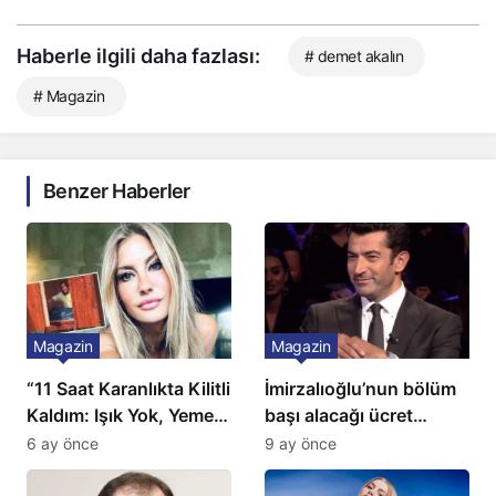
Haberle ilgili daha fazlası:
# demet akalın
# Magazin
Benzer Haberler
Magazin
Magazin
“11 Saat Karanlıkta Kilitli
İmirzalıoğlu’nun bölüm
Kaldım: Işık Yok, Yemek
başı alacağı ücret
Yok, Tuvalet Yok!”
Türkiye’de bir ilk:
6 ay önce
9 ay önce
Çağla Şikel’den Şok
Gözünü 2 ilçeye dikti!
İtiraf