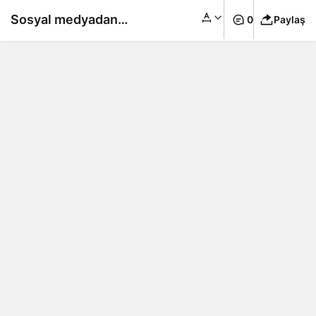
Sosyal medyadan
0
Paylaş
duyurdu ‘İlber
Ortaylı’nın ikinci torun
sevinci’