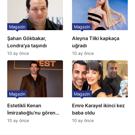
Magazin
Magazin
Şahan Gökbakar,
Aleyna Tilki kapkaça
Londra’ya taşındı
uğradı
10 ay önce
10 ay önce
Magazin
Magazin
Estetikli Kenan
Emre Karayel ikinci kez
İmirzalıoğlu’nu gören
baba oldu
tanıyamıyor: Son hali
10 ay önce
10 ay önce
şaşırttı