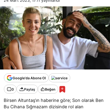
24 Mart 2023, 17:11
yayınlandı
Google'da Abone Ol
0
Paylaş
Beğen
Birsen Altuntaş’ın haberine göre; Son olarak Ben
Bu Cihana Sığmazam dizisinde rol alan