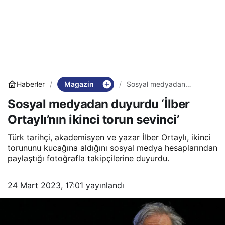
Magazin
Haberler
Sosyal medyadan
duyurdu ‘İlber Ortaylı’nın
Sosyal medyadan duyurdu ‘İlber
ikinci torun sevinci’
Ortaylı’nın ikinci torun sevinci’
Türk tarihçi, akademisyen ve yazar İlber Ortaylı, ikinci
torununu kucağına aldığını sosyal medya hesaplarından
paylaştığı fotoğrafla takipçilerine duyurdu.
24 Mart 2023, 17:01
yayınlandı