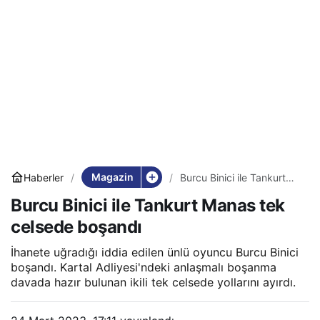
Magazin
Haberler
Burcu Binici ile Tankurt
Manas tek celsede
Burcu Binici ile Tankurt Manas tek
boşandı
celsede boşandı
İhanete uğradığı iddia edilen ünlü oyuncu Burcu Binici
boşandı. Kartal Adliyesi'ndeki anlaşmalı boşanma
davada hazır bulunan ikili tek celsede yollarını ayırdı.