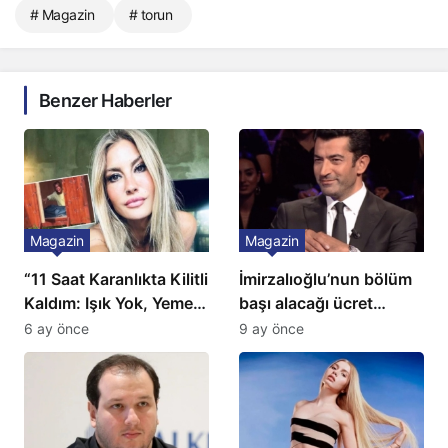
# Magazin
# torun
Benzer Haberler
Magazin
Magazin
“11 Saat Karanlıkta Kilitli
İmirzalıoğlu’nun bölüm
Kaldım: Işık Yok, Yemek
başı alacağı ücret
Yok, Tuvalet Yok!”
Türkiye’de bir ilk:
6 ay önce
9 ay önce
Çağla Şikel’den Şok
Gözünü 2 ilçeye dikti!
İtiraf