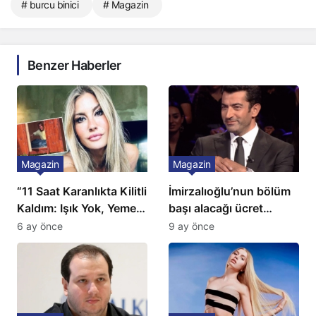
# burcu binici
# Magazin
Benzer Haberler
Magazin
Magazin
“11 Saat Karanlıkta Kilitli
İmirzalıoğlu’nun bölüm
Kaldım: Işık Yok, Yemek
başı alacağı ücret
Yok, Tuvalet Yok!”
Türkiye’de bir ilk:
6 ay önce
9 ay önce
Çağla Şikel’den Şok
Gözünü 2 ilçeye dikti!
İtiraf