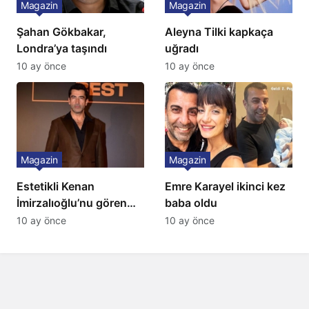
Magazin
Magazin
Şahan Gökbakar,
Aleyna Tilki kapkaça
Londra’ya taşındı
uğradı
10 ay önce
10 ay önce
Magazin
Magazin
Estetikli Kenan
Emre Karayel ikinci kez
İmirzalıoğlu’nu gören
baba oldu
tanıyamıyor: Son hali
10 ay önce
10 ay önce
şaşırttı