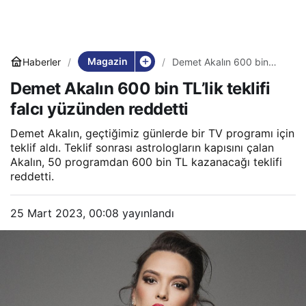
Magazin
Haberler
Demet Akalın 600 bin
TL’lik teklifi falcı
Demet Akalın 600 bin TL’lik teklifi
yüzünden reddetti
falcı yüzünden reddetti
Demet Akalın, geçtiğimiz günlerde bir TV programı için
teklif aldı. Teklif sonrası astrologların kapısını çalan
Akalın, 50 programdan 600 bin TL kazanacağı teklifi
reddetti.
25 Mart 2023, 00:08
yayınlandı