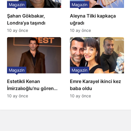
Magazin
Magazin
Şahan Gökbakar,
Aleyna Tilki kapkaça
Londra’ya taşındı
uğradı
10 ay önce
10 ay önce
Magazin
Magazin
Estetikli Kenan
Emre Karayel ikinci kez
İmirzalıoğlu’nu gören
baba oldu
tanıyamıyor: Son hali
10 ay önce
10 ay önce
şaşırttı