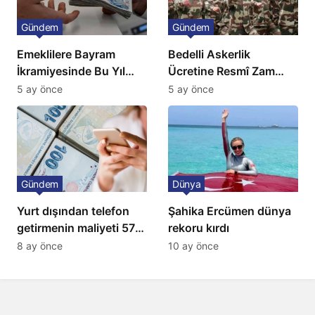
Gündem
Gündem
Emeklilere Bayram
Bedelli Askerlik
İkramiyesinde Bu Yıl
Ücretine Resmî Zam
Artış Gelmeyecek
Geliyor
5 ay önce
5 ay önce
Gündem
Dünya
Yurt dışından telefon
Şahika Ercümen dünya
getirmenin maliyeti 57
rekoru kırdı
bin lira oldu
8 ay önce
10 ay önce