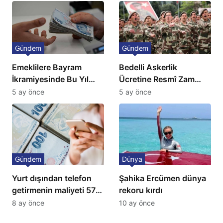
Fiyatlarında Sert Artış
Gündem
Gündem
Emeklilere Bayram
Bedelli Askerlik
İkramiyesinde Bu Yıl
Ücretine Resmî Zam
Artış Gelmeyecek
Geliyor
5 ay önce
5 ay önce
Gündem
Dünya
Yurt dışından telefon
Şahika Ercümen dünya
getirmenin maliyeti 57
rekoru kırdı
bin lira oldu
8 ay önce
10 ay önce