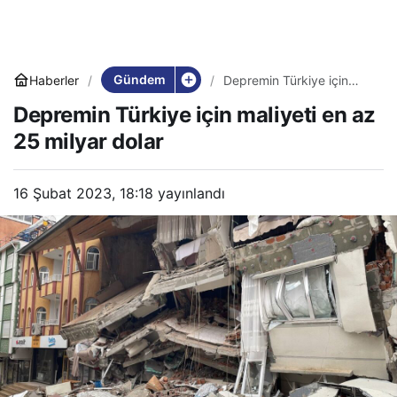
Gündem
Haberler
Depremin Türkiye için
maliyeti en az 25 milyar
Depremin Türkiye için maliyeti en az
dolar
25 milyar dolar
16 Şubat 2023, 18:18
yayınlandı