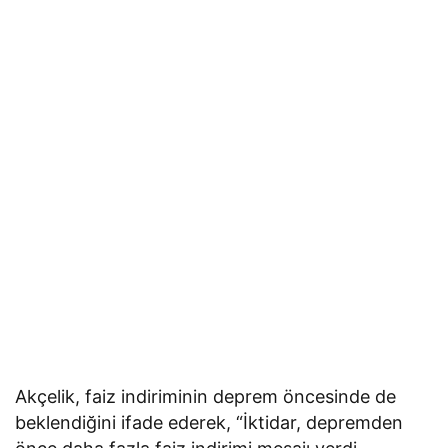
Akçelik, faiz indiriminin deprem öncesinde de
beklendiğini ifade ederek, “İktidar, depremden