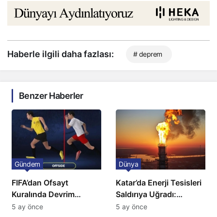
Haberle ilgili daha fazlası:
# deprem
Benzer Haberler
Gündem
Dünya
FIFA’dan Ofsayt
Katar’da Enerji Tesisleri
Kuralında Devrim
Saldırıya Uğradı:
Niteliğinde Onay
Avrupa’da Doğalgaz
5 ay önce
5 ay önce