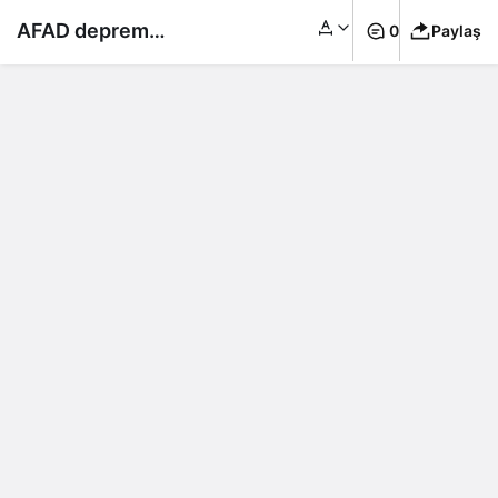
AFAD deprem
0
Paylaş
bölgeleri için
“öncelikli ihtiyaç
malzemeleri” listesi
yayımladı