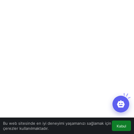
Bu web sitesinde en iyi deneyimi yaşamanızı sağlamak için
Kabul
Gündem
Haberler
AFAD deprem bölgeleri
çerezler kullanılmaktadır.
için “öncelikli ihtiyaç