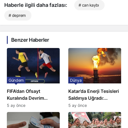
Haberle ilgili daha fazlası:
# can kaybı
# deprem
Benzer Haberler
Gündem
Dünya
FIFA’dan Ofsayt
Katar’da Enerji Tesisleri
Kuralında Devrim
Saldırıya Uğradı:
Niteliğinde Onay
Avrupa’da Doğalgaz
5 ay önce
5 ay önce
Fiyatlarında Sert Artış