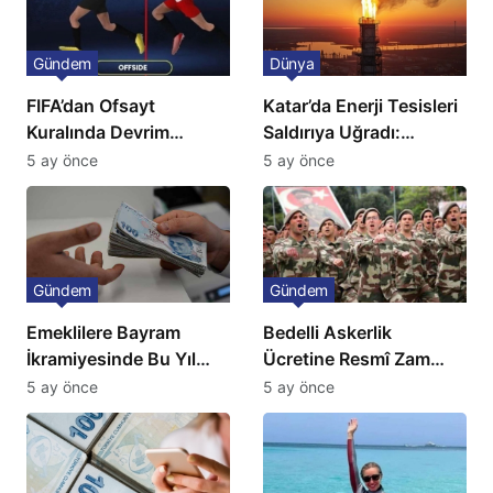
Gündem
Dünya
FIFA’dan Ofsayt
Katar’da Enerji Tesisleri
Kuralında Devrim
Saldırıya Uğradı:
Niteliğinde Onay
Avrupa’da Doğalgaz
5 ay önce
5 ay önce
Fiyatlarında Sert Artış
Gündem
Gündem
Emeklilere Bayram
Bedelli Askerlik
İkramiyesinde Bu Yıl
Ücretine Resmî Zam
Artış Gelmeyecek
Geliyor
5 ay önce
5 ay önce