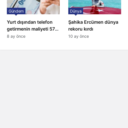
Gündem
Dünya
Yurt dışından telefon
Şahika Ercümen dünya
getirmenin maliyeti 57
rekoru kırdı
bin lira oldu
8 ay önce
10 ay önce