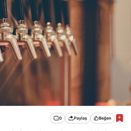
0
Paylaş
Beğen