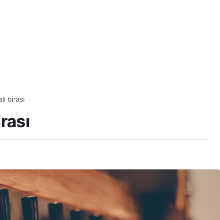
ı birası
rası