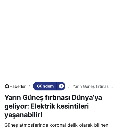
Gündem
Haberler
Yarın Güneş fırtınası
Dünya’ya geliyor: Elektrik
Yarın Güneş fırtınası Dünya’ya
kesintileri yaşanabilir!
geliyor: Elektrik kesintileri
yaşanabilir!
Güneş atmosferinde koronal delik olarak bilinen