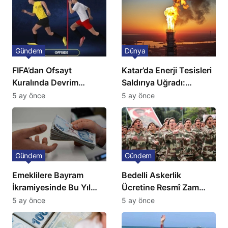
Gündem
Dünya
FIFA’dan Ofsayt
Katar’da Enerji Tesisleri
Kuralında Devrim
Saldırıya Uğradı:
Niteliğinde Onay
Avrupa’da Doğalgaz
5 ay önce
5 ay önce
Fiyatlarında Sert Artış
Gündem
Gündem
Emeklilere Bayram
Bedelli Askerlik
İkramiyesinde Bu Yıl
Ücretine Resmî Zam
Artış Gelmeyecek
Geliyor
5 ay önce
5 ay önce