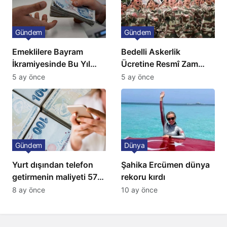
Gündem
Gündem
Emeklilere Bayram
Bedelli Askerlik
İkramiyesinde Bu Yıl
Ücretine Resmî Zam
Artış Gelmeyecek
Geliyor
5 ay önce
5 ay önce
Gündem
Dünya
Yurt dışından telefon
Şahika Ercümen dünya
getirmenin maliyeti 57
rekoru kırdı
bin lira oldu
8 ay önce
10 ay önce