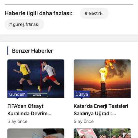
Haberle ilgili daha fazlası:
# elektirik
# güneş fırtınası
Benzer Haberler
Gündem
Dünya
FIFA’dan Ofsayt
Katar’da Enerji Tesisleri
Kuralında Devrim
Saldırıya Uğradı:
Niteliğinde Onay
Avrupa’da Doğalgaz
5 ay önce
5 ay önce
Fiyatlarında Sert Artış