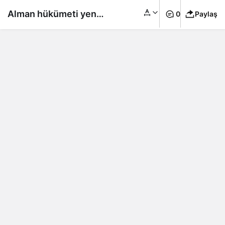
Alman hükümeti yeni
0
Paylaş
Nitelikli Göçmenlik
Yasası’nı onayladı