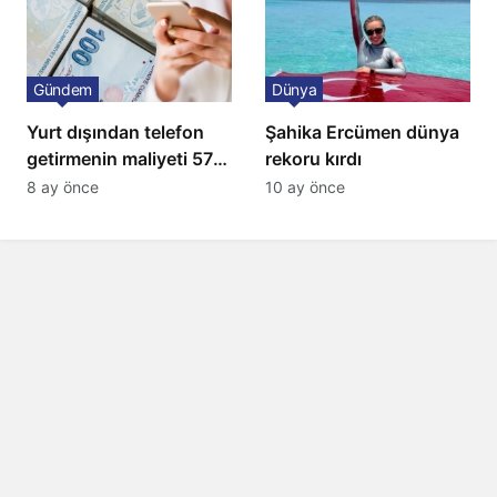
Gündem
Dünya
Yurt dışından telefon
Şahika Ercümen dünya
getirmenin maliyeti 57
rekoru kırdı
bin lira oldu
8 ay önce
10 ay önce