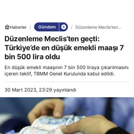
Gündem
Haberler
Düzenleme Meclis’ten
geçti: Türkiye’de en
Düzenleme Meclis’ten geçti:
düşük emekli maaşı 7 bin
500 lira oldu
Türkiye’de en düşük emekli maaşı 7
bin 500 lira oldu
En düşük emekli maaşının 7 bin 500 liraya çıkarılmasını
içeren teklif, TBMM Genel Kurulunda kabul edildi.
30 Mart 2023, 23:29
yayınlandı