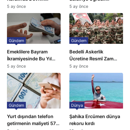
Niteliğinde Onay
Avrupa’da Doğalgaz
5 ay önce
5 ay önce
Fiyatlarında Sert Artış
Gündem
Gündem
Emeklilere Bayram
Bedelli Askerlik
İkramiyesinde Bu Yıl
Ücretine Resmî Zam
Artış Gelmeyecek
Geliyor
5 ay önce
5 ay önce
Gündem
Dünya
Yurt dışından telefon
Şahika Ercümen dünya
getirmenin maliyeti 57
rekoru kırdı