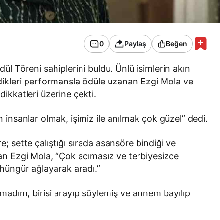
0
Paylaş
Beğen
ül Töreni sahiplerini buldu. Ünlü isimlerin akın
erdikleri performansla ödüle uzanan Ezgi Mola ve
dikkatleri üzerine çekti.
insanlar olmak, işimiz ile anılmak çok güzel” dedi.
e; sette çalıştığı sırada asansöre bindiği ve
kan Ezgi Mola, “Çok acımasız ve terbiyesizce
üngür ağlayarak aradı.”
madım, birisi arayıp söylemiş ve annem bayılıp