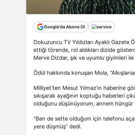
Google'da Abone Ol
Dokuzuncu TV Yıldızları Ayaklı Gazete Öd
ettiği törende, rol aldıkları dizide göst
Merve Dizdar, şık ve uyumlu giyimleri ile 
Ödül hakkında konuşan Mola, “Alkışlanan 
Milliyet’ten Mesut Yılmaz’ın haberine gör
sıkışarak ayağının koptuğu haberleri çı
olduğunu düşünüyorum, annem hüngür h
“Ben de sette olduğum için telefonu aça
yere düşmüş” dedi.