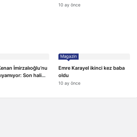
ilçeye dikti!
10 ay önce
Magazin
 Kenan İmirzalıoğlu’nu
Emre Karayel ikinci kez baba
ıyamıyor: Son hali
oldu
10 ay önce