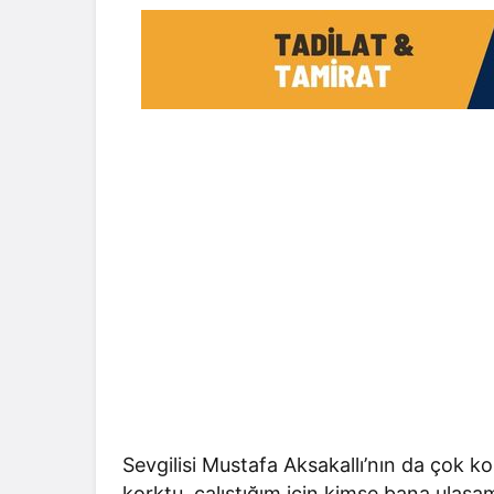
Sevgilisi Mustafa Aksakallı’nın da çok 
korktu, çalıştığım için kimse bana ulaş