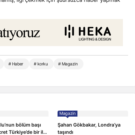
# Haber
# korku
# Magazin
Magazin
ğlu’nun bölüm başı
Şahan Gökbakar, Londra’ya
ret Türkiye’de bir ilk:
taşındı