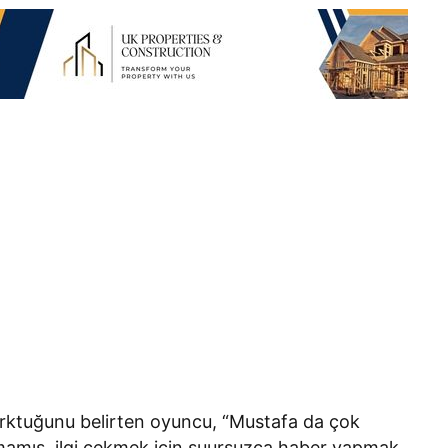
korktuğunu belirten oyuncu, “Mustafa da çok
amamış, ilgi çekmek için şuursuzca haber yapmak