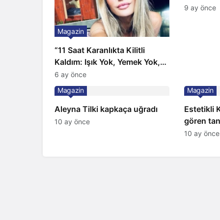
Gözünü 2 
9 ay önce
Magazin
“11 Saat Karanlıkta Kilitli
Kaldım: Işık Yok, Yemek Yok,
Tuvalet Yok!” Çağla Şikel’den
6 ay önce
Şok İtiraf
Magazin
Magazin
Aleyna Tilki kapkaça uğradı
Estetikli
gören tan
10 ay önce
şaşırttı
10 ay önce