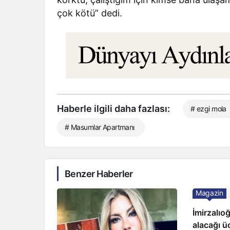
çok kötü” dedi.
Haberle ilgili daha fazlası:
# ezgi mola
# Masumlar Apartmanı
Benzer Haberler
Magazin
İmirzalıo
alacağı üc