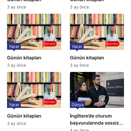
3 ay önce
3 ay önce
Yazar
Yazar
Günün kitapları
Günün kitapları
3 ay önce
3 ay önce
Yazar
Dünya
Günün kitapları
İngiltere’de oturum
başvurularında sessiz
3 ay önce
kriz: Büyükelçilikten
4 ay önce