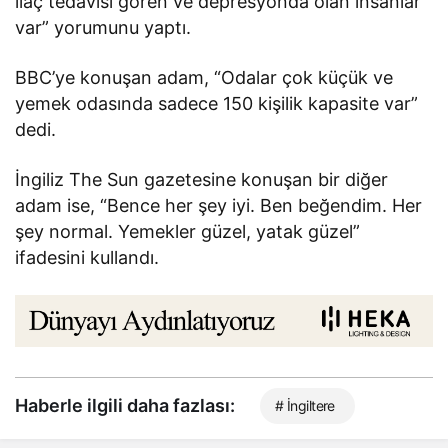
ilaç tedavisi gören ve depresyonda olan insanlar
var” yorumunu yaptı.
BBC’ye konuşan adam, “Odalar çok küçük ve
yemek odasında sadece 150 kişilik kapasite var”
dedi.
İngiliz The Sun gazetesine konuşan bir diğer
adam ise, “Bence her şey iyi. Ben beğendim. Her
şey normal. Yemekler güzel, yatak güzel”
ifadesini kullandı.
Haberle ilgili daha fazlası:
# İngiltere