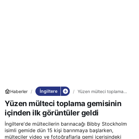
İngiltere
Haberler
Yüzen mülteci toplama
gemisinin içinden ilk
Yüzen mülteci toplama gemisinin
görüntüler geldi
içinden ilk görüntüler geldi
İngiltere'de mültecilerin barınacağı Bibby Stockholm
isimli gemide dün 15 kişi barınmaya başlarken,
mülteciler video ve fotoğraflarla gemi içerisindeki