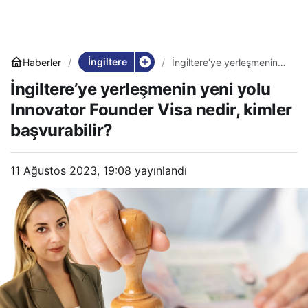
İngiltere
Haberler
İngiltere’ye yerleşmenin
yeni yolu Innovator
İngiltere’ye yerleşmenin yeni yolu
Founder Visa nedir, kimler
başvurabilir?
Innovator Founder Visa nedir, kimler
başvurabilir?
11 Ağustos 2023, 19:08
yayınlandı