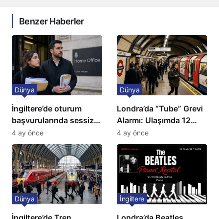
Benzer Haberler
Dünya
Dünya
İngiltere’de oturum
Londra’da “Tube” Grevi
başvurularında sessiz
Alarmı: Ulaşımda 12
kriz: Büyükelçilikten
Günlük Kaos Kapıda
4 ay önce
4 ay önce
açıklama!
Dünya
İngiltere
İngiltere’de Tren
Londra’da Beatles