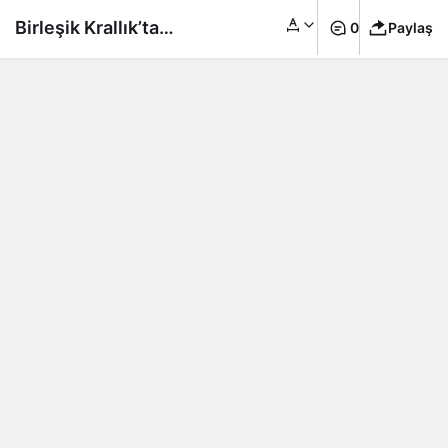
Birleşik Krallık’ta
0
Paylaş
perakende satışlar hız
kesti