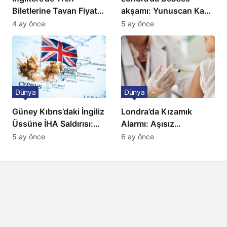
Biletlerine Tavan Fiyat:
akşamı: Yunuscan Kaya
Ulaşımda Yeni
klasik yorumuyla
4 ay önce
5 ay önce
Düzenleme
sahnede
Dünya
Dünya
Güney Kıbrıs’daki İngiliz
Londra’da Kızamık
Üssüne İHA Saldırısı:
Alarmı: Aşısız
Patlama, Sirenler ve
Öğrenciler Okullardan
5 ay önce
6 ay önce
Alarm Durumu
Uzaklaştırılacak